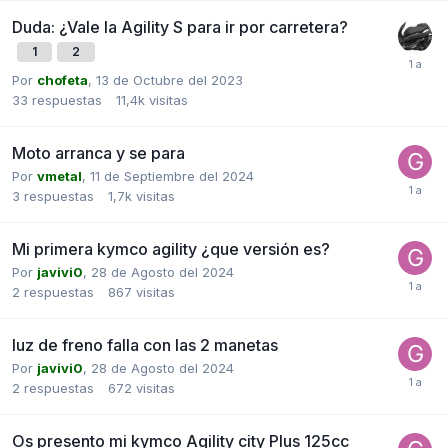
Duda: ¿Vale la Agility S para ir por carretera?
1
2
Por
chofeta
,
13 de Octubre del 2023
33
respuestas
11,4k
visitas
Moto arranca y se para
Por
vmetal
,
11 de Septiembre del 2024
3
respuestas
1,7k
visitas
Mi primera kymco agility ¿que versión es?
Por
javivi0
,
28 de Agosto del 2024
2
respuestas
867
visitas
luz de freno falla con las 2 manetas
Por
javivi0
,
28 de Agosto del 2024
2
respuestas
672
visitas
Os presento mi kymco Agility city Plus 125cc