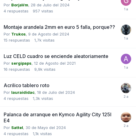
Por
BorjaVm
,
28 de Julio del 2024
4
respuestas
957
visitas
Montaje arandela 2mm en euro 5 falla, porque??
Por
Trukos
,
9 de Agosto del 2024
15
respuestas
1,7k
visitas
Luz CELD cuadro se enciende aleatoriamente
Por
sergipaps
,
12 de Agosto del 2021
16
respuestas
9,9k
visitas
Acrilico tablero roto
Por
lauraididac
,
18 de Julio del 2024
4
respuestas
1,3k
visitas
Palanca de arranque en Kymco Agility City 125I
E4
Por
Sattel
,
30 de Mayo del 2024
4
respuestas
1,1k
visitas