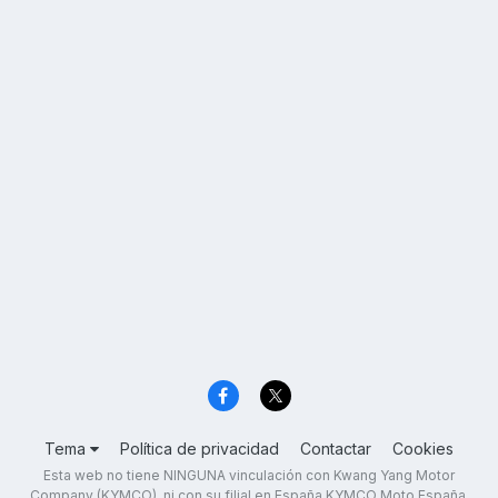
Tema
Política de privacidad
Contactar
Cookies
Esta web no tiene NINGUNA vinculación con Kwang Yang Motor
Company (KYMCO), ni con su filial en España KYMCO Moto España,