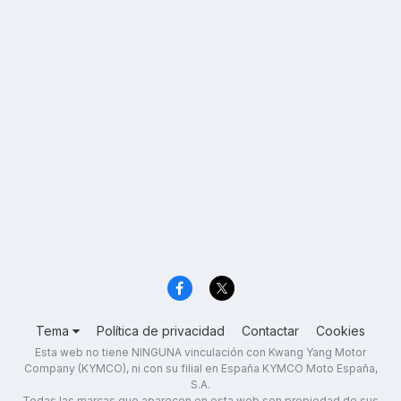
Tema
Política de privacidad
Contactar
Cookies
Esta web no tiene NINGUNA vinculación con Kwang Yang Motor
Company (KYMCO), ni con su filial en España KYMCO Moto España,
S.A.
Todas las marcas que aparecen en esta web son propiedad de sus