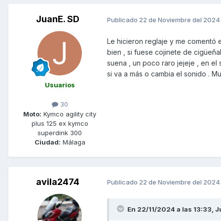
JuanE. SD
Publicado
22 de Noviembre del 2024
Le hicieron reglaje y me comentó 
bien , si fuese cojinete de cigüeñ
suena , un poco raro jejeje , en e
si va a más o cambia el sonido . M
Usuarios
30
Moto:
Kymco agility city
plus 125 ex kymco
superdink 300
Ciudad:
Málaga
avila2474
Publicado
22 de Noviembre del 2024
En 22/11/2024 a las 13:33,
J