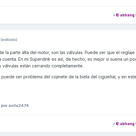
A
abhang
(editado)
e la parte alta del motor, son las válvulas. Puede ser que el reglaje
 cuenta. En mi Superdink es así, de hecho, es mejor si suena un po
las válvulas están cerrando completamente.
, puede ser problema del cojinete de la biela del cigüeñal, y en est
.
por avila2474
A
abhang