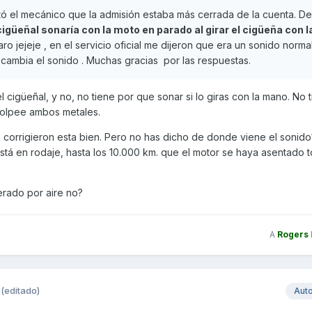
tó el mecánico que la admisión estaba más cerrada de la cuenta. De
cigüeñal sonaría con la moto en parado al girar el cigüeña con 
o jejeje , en el servicio oficial me dijeron que era un sonido norma
 cambia el sonido . Muchas gracias por las respuestas.
el cigüeñal, y no, no tiene por que sonar si lo giras con la mano. No 
 golpee ambos metales.
lo corrigieron esta bien. Pero no has dicho de donde viene el sonido
stá en rodaje, hasta los 10.000 km. que el motor se haya asentado 
erado por aire no?
A
Rogers
(editado)
Aut