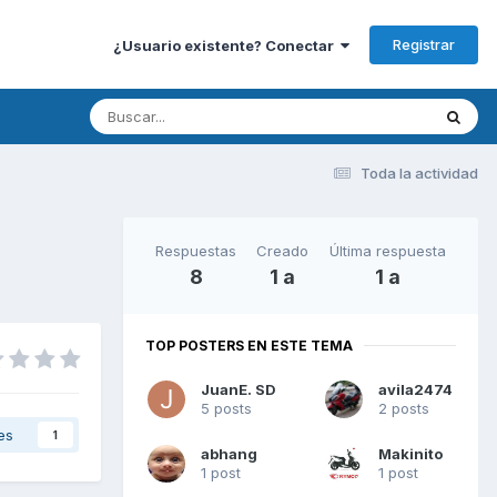
Registrar
¿Usuario existente? Conectar
Toda la actividad
Respuestas
Creado
Última respuesta
8
1 a
1 a
TOP POSTERS EN ESTE TEMA
JuanE. SD
avila2474
5 posts
2 posts
es
1
abhang
Makinito
1 post
1 post