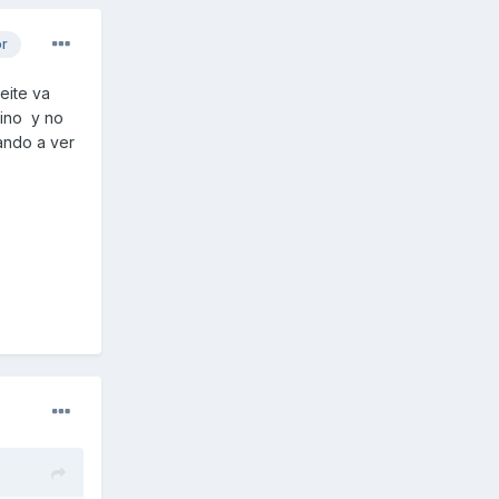
or
eite va
gino y no
vando a ver