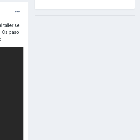
 taller se
 . Os paso
o.