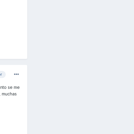
or
ento se me
e, muchas