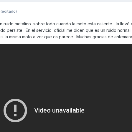
(editado)
ruido metálico sobre todo cuando la moto esta caliente , la llevé al
nido persiste . En el servicio oficial me dicen que es un ruido normal
éis la misma moto a ver que os parece . Muchas gracias de anteman