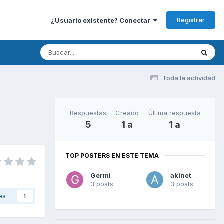
Registrar
¿Usuario existente? Conectar
Toda la actividad
Respuestas
Creado
Última respuesta
5
1 a
1 a
TOP POSTERS EN ESTE TEMA
Germi
akinet
3 posts
3 posts
es
1