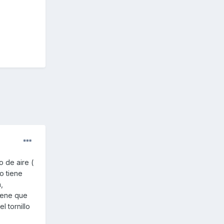
o de aire (
o tiene
,
tiene que
l tornillo