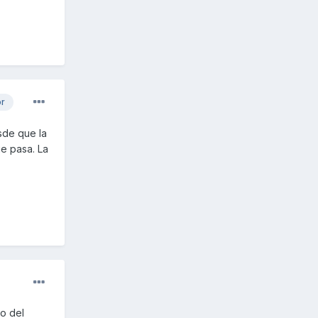
or
sde que la
e pasa. La
jo del