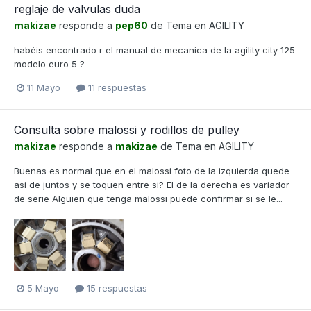
reglaje de valvulas duda
makizae
responde a
pep60
de Tema en
AGILITY
habéis encontrado r el manual de mecanica de la agility city 125
modelo euro 5 ?
11 Mayo
11 respuestas
Consulta sobre malossi y rodillos de pulley
makizae
responde a
makizae
de Tema en
AGILITY
Buenas es normal que en el malossi foto de la izquierda quede
asi de juntos y se toquen entre si? El de la derecha es variador
de serie Alguien que tenga malossi puede confirmar si se le...
5 Mayo
15 respuestas