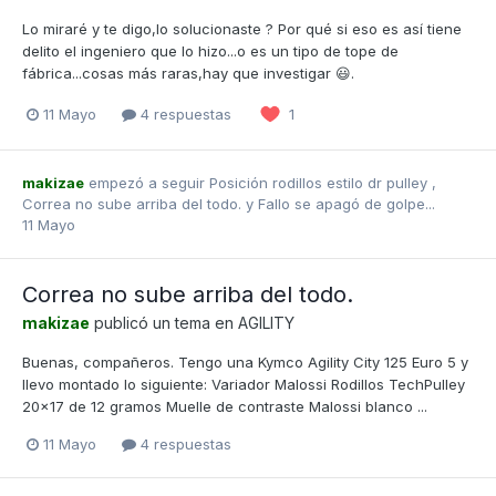
Lo miraré y te digo,lo solucionaste ? Por qué si eso es así tiene
delito el ingeniero que lo hizo...o es un tipo de tope de
fábrica...cosas más raras,hay que investigar 😃.
11 Mayo
4 respuestas
1
makizae
empezó a seguir
Posición rodillos estilo dr pulley
,
Correa no sube arriba del todo.
y
Fallo se apagó de golpe...
11 Mayo
Correa no sube arriba del todo.
makizae
publicó un tema en
AGILITY
Buenas, compañeros. Tengo una Kymco Agility City 125 Euro 5 y
llevo montado lo siguiente: Variador Malossi Rodillos TechPulley
20×17 de 12 gramos Muelle de contraste Malossi blanco ...
11 Mayo
4 respuestas