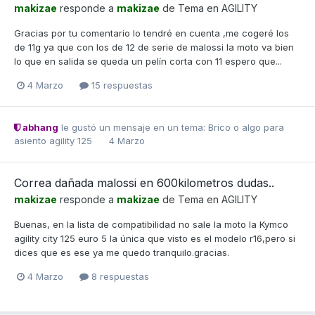
makizae
responde a
makizae
de Tema en
AGILITY
Gracias por tu comentario lo tendré en cuenta ,me cogeré los
de 11g ya que con los de 12 de serie de malossi la moto va bien
lo que en salida se queda un pelín corta con 11 espero que...
4 Marzo
15 respuestas
abhang
le gustó un mensaje en un tema:
Brico o algo para
asiento agility 125
4 Marzo
Correa dañada malossi en 600kilometros dudas..
makizae
responde a
makizae
de Tema en
AGILITY
Buenas, en la lista de compatibilidad no sale la moto la Kymco
agility city 125 euro 5 la única que visto es el modelo r16,pero si
dices que es ese ya me quedo tranquilo.gracias.
4 Marzo
8 respuestas