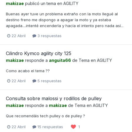
makizae
publicó un tema en
AGILITY
Buenas ayer tuve un problema extraño con la moto llegué al
destino freno me dispongo a apagar la moto y ya estaba
apagada....intenté encenderla y hacía el intento pero nada así...
22 Abril
3 respuestas
Cilindro Kymco agility city 125
makizae
responde a
anguita66
de Tema en
AGILITY
Como acabo el tema ??
22 Abril
5 respuestas
Consulta sobre malossi y rodillos de pulley
makizae
responde a
makizae
de Tema en
AGILITY
Que recomendáis tech pulley o de pulley ?
22 Abril
15 respuestas
1