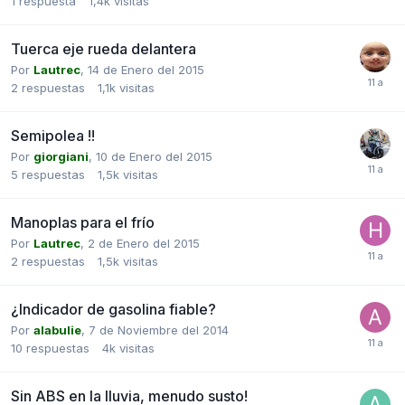
1
respuesta
1,4k
visitas
Tuerca eje rueda delantera
Por
Lautrec
,
14 de Enero del 2015
2
respuestas
1,1k
visitas
Semipolea !!
Por
giorgiani
,
10 de Enero del 2015
5
respuestas
1,5k
visitas
Manoplas para el frío
Por
Lautrec
,
2 de Enero del 2015
2
respuestas
1,5k
visitas
¿Indicador de gasolina fiable?
Por
alabulie
,
7 de Noviembre del 2014
10
respuestas
4k
visitas
Sin ABS en la lluvia, menudo susto!