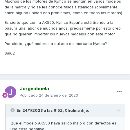
Muchos de los motores de Kymco se montan en varios modelos
temas jurídicos). Si alguno estáis interesados en ese asunto
de la marca y no se les conoce fallos sistémicos (obviamente,
me podéis preguntas por mensaje privado y sin problema
salen alguna unidad con problemas, como en todas las marcas)
os contesto.
Es cierto que con la AK550, Kymco España está tirando a la
Un cordial saludo!
basura una labor de muchos años, precisamente por esto creo
que no quieren importar los nuevos modelos con este motor
Por cierto, ¿qué motores a quitado del mercado Kymco?
Salu2
Jorgeabuela
Publicado
24 de Enero del 2023
En 24/1/2023 a las 6:52,
Chulma
dijo:
Que el modelo AK550 haya salido malo o con defectos es
una cosa negativa