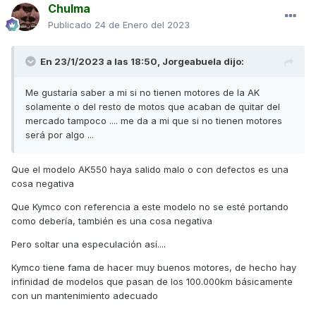
Chulma
Conseguí el motor en 3231€ IVA y envío incluido, con un
año de garantía. Si le pasa algo al motor en ese año me
Publicado
24 de Enero del 2023
recogen la moto y lo solucionan ellos. De hecho incluso me
han dado un librito de garantía que debe sellar Kymco cada
En 23/1/2023 a las 18:50,
Jorgeabuela
dijo:
vez que haga revisiones al motor (tengo que hacerle el
rodaje y todo el rollo). A ese precio hay que sumarle entre 8
Me gustaría saber a mi si no tienen motores de la AK
y 10 horas de mano de obra (las que lleva ya para
solamente o del resto de motos que acaban de quitar del
desmontar el gripado y las que harán falta para montar el
mercado tampoco .... me da a mi que si no tienen motores
nuevo y puesta a punto).
será por algo ...
Asique ponedle unos 3600/3700€ aproximadamente con
motor nuevo montado. Me sigue pareciendo una burrada e
Que el modelo AK550 haya salido malo o con defectos es una
indignante porque Kymco España se ha lavado las manos y
cosa negativa
es lo que más me duele de todo esto. Pero he decidido
repararla ya que, cada paso mal dado que de, me hacer
Que Kymco con referencia a este modelo no se esté portando
perder más dinero aun. Y mi intención es vender la moto
como debería, también es una cosa negativa
tras hacerle el rodaje al motor. Al menos podré venderla
Pero soltar una especulación así....
con un motor nuevo a estrenar y con su año de garantía (la
reparación en Kymco eran solo 6 meses).
Kymco tiene fama de hacer muy buenos motores, de hecho hay
infinidad de modelos que pasan de los 100.000km básicamente
En cuanto a tema demandar a Kymco. Estuve también con el
con un mantenimiento adecuado
equipo jurídico. Pero no voy a publicar aquí el asunto al ser
un foro público (nunca es bueno mostrar las cartas en