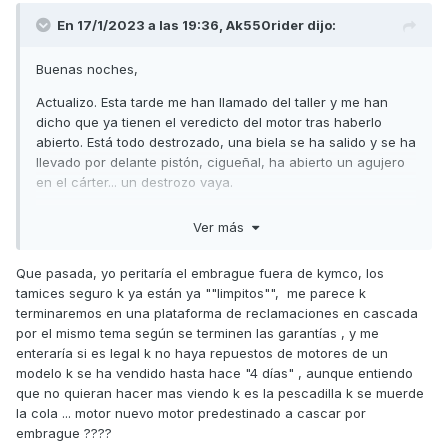
En 17/1/2023 a las 19:36,
Ak550rider
dijo:
Buenas noches,
Actualizo. Esta tarde me han llamado del taller y me han
dicho que ya tienen el veredicto del motor tras haberlo
abierto. Está todo destrozado, una biela se ha salido y se ha
llevado por delante pistón, cigueñal, ha abierto un agujero
en el cárter... un destrozo vaya.
Me dicen que eso no tiene reparación posible. Que sería
Ver más
cambiar el motor por otro nuevo, y ya que Kymco no tiene
motores de repuesto completos... Tocaría montar
Que pasada, yo peritaría el embrague fuera de kymco, los
prácticamente el motor entero a piezas. Una locura vaya.
tamices seguro k ya están ya ""limpitos"", me parece k
No me han dicho presupuesto aun, lo tendré el jueves. Pero
terminaremos en una plataforma de reclamaciones en cascada
es totalmente inasumible.
por el mismo tema según se terminen las garantías , y me
Les he preguntado el por qué de esta avería, no saben o no
enteraría si es legal k no haya repuestos de motores de un
quieren decírmelo. Les he pedido que por favor vuelvan a
modelo k se ha vendido hasta hace "4 días" , aunque entiendo
hablar con Kymco España ya que esto es algo muy serio,
que no quieran hacer mas viendo k es la pescadilla k se muerde
me dicen que es absurdo porque ya dieron su respuesta la
la cola ... motor nuevo motor predestinado a cascar por
otra vez.
embrague ????