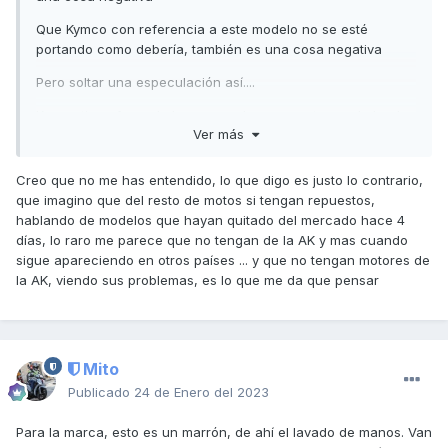
Que Kymco con referencia a este modelo no se esté
portando como debería, también es una cosa negativa
Pero soltar una especulación así....
Kymco tiene fama de hacer muy buenos motores, de hecho
Ver más
hay infinidad de modelos que pasan de los 100.000km
básicamente con un mantenimiento adecuado
Creo que no me has entendido, lo que digo es justo lo contrario,
Muchos de los motores de Kymco se montan en varios
que imagino que del resto de motos si tengan repuestos,
modelos de la marca y no se les conoce fallos sistémicos
hablando de modelos que hayan quitado del mercado hace 4
(obviamente, salen alguna unidad con problemas, como en
días, lo raro me parece que no tengan de la AK y mas cuando
todas las marcas)
sigue apareciendo en otros países ... y que no tengan motores de
la AK, viendo sus problemas, es lo que me da que pensar
Es cierto que con la AK550, Kymco España está tirando a la
basura una labor de muchos años, precisamente por esto
creo que no quieren importar los nuevos modelos con este
motor
Mito
Por cierto, ¿qué motores a quitado del mercado Kymco?
Publicado
24 de Enero del 2023
Salu2
Para la marca, esto es un marrón, de ahí el lavado de manos. Van