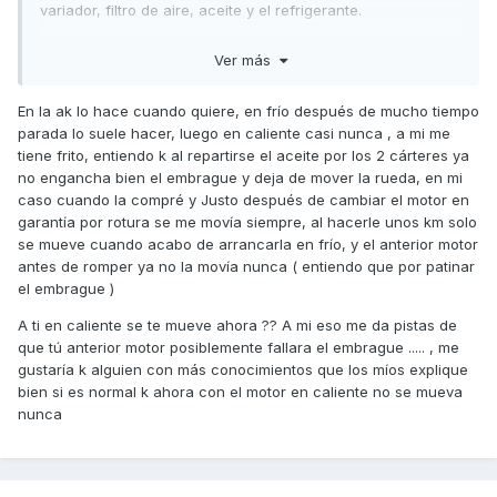
variador, filtro de aire, aceite y el refrigerante.
Ahora mismo estoy haciéndole el rodaje hasta los 1000 KM
Ver más
de la primera revisión y luego la venderé. Lógicamente noto
ahora la moto "muy fina", cosa lógica por otra parte con
En la ak lo hace cuando quiere, en frío después de mucho tiempo
3700 euros de reparación.
parada lo suele hacer, luego en caliente casi nunca , a mi me
Una duda que tengo, es que desde que tengo la AK 550 (la
tiene frito, entiendo k al repartirse el aceite por los 2 cárteres ya
he tenido 10.000 KM, ya que la compré con 14.000) nunca
no engancha bien el embrague y deja de mover la rueda, en mi
me había girado la rueda trasera en el caballete al ralentí
caso cuando la compré y Justo después de cambiar el motor en
cuando la arranco, pero ahora sí que me lo hace. ¿Esto es
garantía por rotura se me movía siempre, al hacerle unos km solo
normal o debería llevarla al taller? No he comprobado si lo
se mueve cuando acabo de arrancarla en frío, y el anterior motor
hace también en caliente, pero en frío si que se gira. En
antes de romper ya no la movía nunca ( entiendo que por patinar
otras motos que tengo con marchas si que lo he visto
el embrague )
muchas veces pero en la AK 550 ya os digo que nunca me
A ti en caliente se te mueve ahora ?? A mi eso me da pistas de
lo hacía antes de repararla.
que tú anterior motor posiblemente fallara el embrague ..... , me
Un cordial saludo!
gustaría k alguien con más conocimientos que los míos explique
bien si es normal k ahora con el motor en caliente no se mueva
nunca