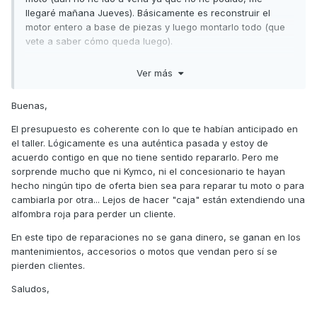
llegaré mañana Jueves). Básicamente es reconstruir el
motor entero a base de piezas y luego montarlo todo (que
vete a saber cómo queda luego).
Para quien no pueda ver la imagen adjunta, son todos los
Ver más
componentes que lleva el motor desglosados, más 10 horas
de mano de obra.
Un total de 4225,04 € IVA incluido.
Buenas,
Lógicamente, no voy a repararla.
El presupuesto es coherente con lo que te habían anticipado en
Un cordial saludo!
el taller. Lógicamente es una auténtica pasada y estoy de
acuerdo contigo en que no tiene sentido repararlo. Pero me
sorprende mucho que ni Kymco, ni el concesionario te hayan
hecho ningún tipo de oferta bien sea para reparar tu moto o para
cambiarla por otra... Lejos de hacer "caja" están extendiendo una
alfombra roja para perder un cliente.
En este tipo de reparaciones no se gana dinero, se ganan en los
mantenimientos, accesorios o motos que vendan pero sí se
pierden clientes.
Saludos,