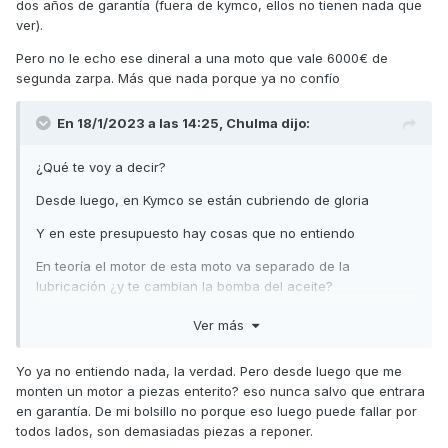
dos años de garantía (fuera de kymco, ellos no tienen nada que
ver).
Pero no le echo ese dineral a una moto que vale 6000€ de
segunda zarpa. Más que nada porque ya no confío
En 18/1/2023 a las 14:25,
Chulma
dijo:
¿Qué te voy a decir?
Desde luego, en Kymco se están cubriendo de gloria
Y en este presupuesto hay cosas que no entiendo
En teoría el motor de esta moto va separado de la
lubricación ¿y te cambian la bomba del aceite?
¿La cadena de distribución?
Ver más
Te ponen que te cambian del carter Dch (me imagino que
Yo ya no entiendo nada, la verdad. Pero desde luego que me
quiere decir derecho) pero dicho carter son dos piezas la
monten un motor a piezas enterito? eso nunca salvo que entrara
inferior donde va el cigüeñal y la superior donde va el
en garantía. De mi bolsillo no porque eso luego puede fallar por
cilindro, si te reconstruyen el motor ¿por qué te cambian las
todos lados, son demasiadas piezas a reponer.
dos piezas si sólo tienes un carter roto? veo que esto es