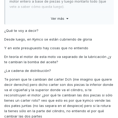
motor entero a base de piezas y luego montarlo todo (que
vete a saber cómo queda luego).
Para quien no pueda ver la imagen adjunta, son todos los
Ver más
componentes que lleva el motor desglosados, más 10 horas
de mano de obra.
Un total de 4225,04 € IVA incluido.
¿Qué te voy a decir?
Lógicamente, no voy a repararla.
Desde luego, en Kymco se están cubriendo de gloria
Y en este presupuesto hay cosas que no entiendo
En teoría el motor de esta moto va separado de la lubricación ¿y
te cambian la bomba del aceite?
¿La cadena de distribución?
Te ponen que te cambian del carter Dch (me imagino que quiere
decir derecho) pero dicho carter son dos piezas la inferior donde
va el cigüeñal y la superior donde va el cilindro, si te
reconstruyen el motor ¿por qué te cambian las dos piezas si sólo
tienes un carter roto? veo que esto es por que kymco vende las
dos pates juntas (no las separa en el despiece) pero si la rotura
la tienes sólo en la parte del cilindro, no entiendo el por qué
cambiar las dos partes