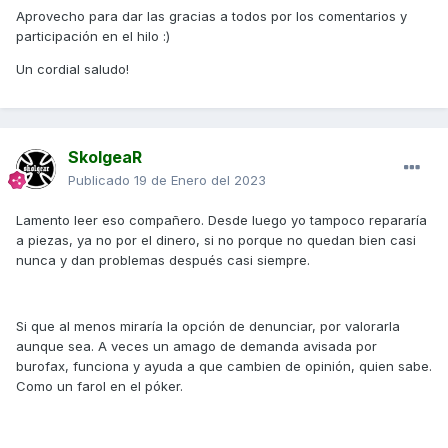
por que kymco vende las dos pates juntas (no las separa
Aprovecho para dar las gracias a todos por los comentarios y
en el despiece) pero si la rotura la tienes sólo en la parte
participación en el hilo
:)
del cilindro, no entiendo el por qué cambiar las dos partes
Un cordial saludo!
Salu2
SkolgeaR
Publicado
19 de Enero del 2023
Lamento leer eso compañero. Desde luego yo tampoco repararía
a piezas, ya no por el dinero, si no porque no quedan bien casi
nunca y dan problemas después casi siempre.
Si que al menos miraría la opción de denunciar, por valorarla
aunque sea. A veces un amago de demanda avisada por
burofax, funciona y ayuda a que cambien de opinión, quien sabe.
Como un farol en el póker.