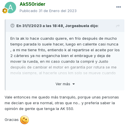
Ak550rider
Publicado
31 de Enero del 2023
En 31/1/2023 a las 18:48,
Jorgeabuela
dijo:
En la ak lo hace cuando quiere, en frío después de mucho
tiempo parada lo suele hacer, luego en caliente casi nunca
, a mi me tiene frito, entiendo k al repartirse el aceite por los
2 cárteres ya no engancha bien el embrague y deja de
mover la rueda, en mi caso cuando la compré y Justo
después de cambiar el motor en garantía por rotura se me
movía siempre, al hacerle unos km solo se mueve cuando
acabo de arrancarla en frío, y el anterior motor antes de
Ver más
romper ya no la movía nunca ( entiendo que por patinar el
embrague )
Vale entonces me quedo más tranquilo, porque unas personas
me decían que era normal, otras que no... y prefería saber la
opinión de gente que tenga la AK 550.
Gracias