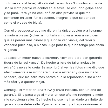
moto se va a al taller). Al salir del trabajo tras 3 minutos aprox de
uso la moto perdió velocidad en autovía, se escuchó golpe seco
y se paró. Pero yo no escuché en días previos lo que me
comentan en taller (un traqueteo, imagino lo que se conoce
como el picado de biela).
Con el presupuesto que me dieron, la única opción era llevarme
la moto a piezas (volver a montarla si no va a repararse dicen
que es perder más dinero y que no lo ven viable) del taller y
venderla pues eso, a piezas. Algo para lo que no tengo paciencia
ni ganas.
Localicé un motor nuevo a estrenar, kilómetro cero con garantía
(fuera de la red kymco). De hecho al jefe de taller incluso le
extrañó y no se lo creía. Se asombró al ver las fotos y me dijo que
efectivamente ese motor era nuevo a estrenar y que no me lo
pensara, que me salía más barato que la reparación e iba a ser
más fácil y a quedar mejor.
Conseguí el motor en 3231€ IVA y envío incluido, con un año de
garantía. Si le pasa algo al motor en ese año me recogen la moto
y lo solucionan ellos. De hecho incluso me han dado un librito de
garantía que debe sellar Kymco cada vez que haga revisiones al