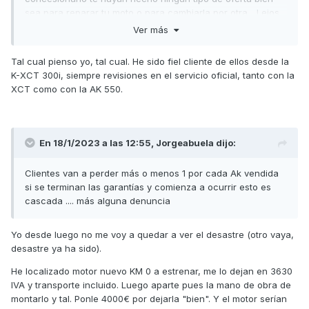
sea para reparar tu moto o para cambiarla por otra... Lejos
de hacer "caja" están extendiendo una alfombra roja para
Ver más
perder un cliente.
Tal cual pienso yo, tal cual. He sido fiel cliente de ellos desde la
En este tipo de reparaciones no se gana dinero, se ganan
K-XCT 300i, siempre revisiones en el servicio oficial, tanto con la
en los mantenimientos, accesorios o motos que vendan
XCT como con la AK 550.
pero sí se pierden clientes.
Saludos,
En 18/1/2023 a las 12:55,
Jorgeabuela
dijo:
Clientes van a perder más o menos 1 por cada Ak vendida
si se terminan las garantías y comienza a ocurrir esto es
cascada .... más alguna denuncia
Yo desde luego no me voy a quedar a ver el desastre (otro vaya,
desastre ya ha sido).
He localizado motor nuevo KM 0 a estrenar, me lo dejan en 3630
IVA y transporte incluido. Luego aparte pues la mano de obra de
montarlo y tal. Ponle 4000€ por dejarla "bien". Y el motor serían