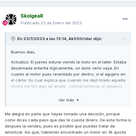
SkolgeaR
Publicado
23 de Enero del 2023
En 23/1/2023 a las 13:14,
Ak550rider
dijo:
Buenos días,
Actualizo. El jueves estuve viendo la moto en el taller. Estaba
desarmada enterita lógicamente, un dolor verlo vaya. En
cuanto al motor pues reventado por dentro, vi el agujero en
el cárter (lo cual explica que cuando me dejó tirado aquella
noche me tiró algo de aceite , normal teniendo el agujero).
Una de las dos bielas está OK, la otra hecha trizas. A una le
Ver más
ha faltado lubricación y a la otra no. Me han dicho que es
una cosa muy extraña y que ellos ha sido el primer caso
Me alegra en parte que hayas tomado una decisión, porque
como este que han tenido (y ya habían cambiado y
como dices cada paso que das te cuesta dinero. De esta forma si
reparado motores en garantía en su momento). Dicen que
después la vendes, pues es posible que puedas tratar de
es la primera vez que se lía tanto destrozo.
amortizar. Asi que, habiendo encontrado un motor en 3k quizàs