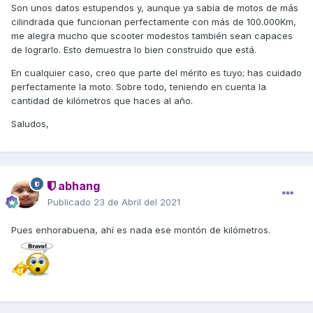
del grupo trasero cada 10000, correa de transmisión cada
Son unos datos estupendos y, aunque ya sabía de motos de más
15000, la maza del embrague murió con 95000 y el
cilindrada que funcionan perfectamente con más de 100.000Km,
variador con 97000, los rodillos cilíndricos me duran 30000
me alegra mucho que scooter modestos también sean capaces
y si son los Dr. Pulley 45000. La bujía la he cambiado con
de lograrlo. Esto demuestra lo bien construido que está.
98000 y aunque no me fallaba ya tenía muy comido el
electrodo. La batería me murió con 2 años y medio y las
En cualquier caso, creo que parte del mérito es tuyo; has cuidado
luces de cruce me duran unos 45000 km. Las pastillas de
perfectamente la moto. Sobre todo, teniendo en cuenta la
freno delantero todavía no las he cambiado y las traseras
cantidad de kilómetros que haces al año.
sobre los 70000 (mis trayectos son la mayoría autovía y
Saludos,
carreteras nacionales).
Espero que dure aún muuuuuchos más km, que debo
reconocer que jamás hubiera pensado que un motor de
solo 300 cc pueda tener tanta fiabilidad.
abhang
Publicado
23 de Abril del 2021
Pues enhorabuena, ahí es nada ese montón de kilómetros.