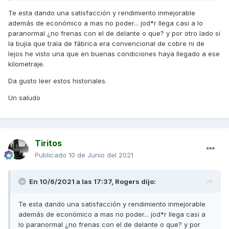
Te esta dando una satisfacción y rendimiento inmejorable
Aceite y filtro cada 5000, filtro del aire cada 20000, aceite
además de económico a mas no poder... jod*r llega casi a lo
del grupo trasero cada 10000, correa de transmisión cada
paranormal ¿no frenas con el de delante o que? y por otro lado si
15000, la maza del embrague murió con 95000 y el
la bujía que traía de fábrica era convencional de cobre ni de
variador con 97000, los rodillos cilíndricos me duran 30000
lejos he visto una que en buenas condiciones haya llegado a ese
y si son los Dr. Pulley 45000. La bujía la he cambiado con
kilometraje.
98000 y aunque no me fallaba ya tenía muy comido el
electrodo. La batería me murió con 2 años y medio y las
Da gusto leer estos historiales.
luces de cruce me duran unos 45000 km. Las pastillas de
freno delantero todavía no las he cambiado y las traseras
Un saludo
sobre los 70000 (mis trayectos son la mayoría autovía y
carreteras nacionales).
Espero que dure aún muuuuuchos más km, que debo
Tiritos
reconocer que jamás hubiera pensado que un motor de
solo 300 cc pueda tener tanta fiabilidad.
Publicado
10 de Junio del 2021
En 10/6/2021 a las 17:37,
Rogers
dijo:
Te esta dando una satisfacción y rendimiento inmejorable
además de económico a mas no poder... jod*r llega casi a
lo paranormal ¿no frenas con el de delante o que? y por