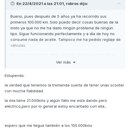
En 22/4/2021 a las 21:01,
robros
dijo:
Bueno, pues después de 5 años ya ha recorrido sus
primeros 100.000 km. Solo puedo decir cosas buenas de la
moto ya que no me ha dado ningún problema de ningún
tipo. Sigue funcionando perfectamente y a día de hoy no
consume nada de aceite. Tampoco me ha pedido reglaje de
válvulas.
No ha pisado ningún taller, excepto para la revisión de los
1000 km, el resto se lo he hecho yo todo y os resumo su
Ver más
mantenimiento por si alguno le puede interesar.
Estupendo.
Aceite y filtro cada 5000, filtro del aire cada 20000, aceite
del grupo trasero cada 10000, correa de transmisión cada
la verdad que tenemos la tremenda suerte de tener unas scooter
15000, la maza del embrague murió con 95000 y el
con mucha fiabilidad.
variador con 97000, los rodillos cilíndricos me duran 30000
y si son los Dr. Pulley 45000. La bujía la he cambiado con
la mía tiene 21.000kms y algún fallo me esta dando pero
98000 y aunque no me fallaba ya tenía muy comido el
eléctrico,pero por lo general estoy encantado con ella...
electrodo. La batería me murió con 2 años y medio y las
luces de cruce me duran unos 45000 km. Las pastillas de
freno delantero todavía no las he cambiado y las traseras
espero que me llegue también a los 100.000kms
sobre los 70000 (mis trayectos son la mayoría autovía y