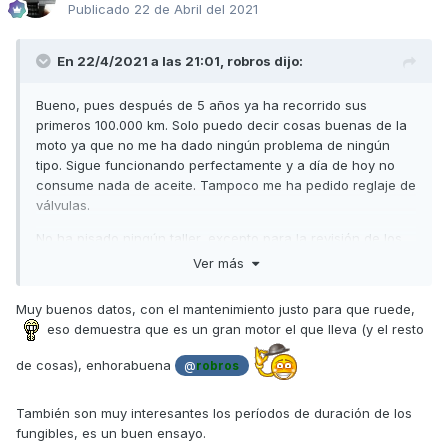
Publicado
22 de Abril del 2021
En 22/4/2021 a las 21:01,
robros
dijo:
Bueno, pues después de 5 años ya ha recorrido sus
primeros 100.000 km. Solo puedo decir cosas buenas de la
moto ya que no me ha dado ningún problema de ningún
tipo. Sigue funcionando perfectamente y a día de hoy no
consume nada de aceite. Tampoco me ha pedido reglaje de
válvulas.
No ha pisado ningún taller, excepto para la revisión de los
1000 km, el resto se lo he hecho yo todo y os resumo su
Ver más
mantenimiento por si alguno le puede interesar.
Muy buenos datos, con el mantenimiento justo para que ruede,
Aceite y filtro cada 5000, filtro del aire cada 20000, aceite
eso demuestra que es un gran motor el que lleva (y el resto
del grupo trasero cada 10000, correa de transmisión cada
15000, la maza del embrague murió con 95000 y el
de cosas), enhorabuena
@
robros
variador con 97000, los rodillos cilíndricos me duran 30000
y si son los Dr. Pulley 45000. La bujía la he cambiado con
98000 y aunque no me fallaba ya tenía muy comido el
También son muy interesantes los períodos de duración de los
electrodo. La batería me murió con 2 años y medio y las
fungibles, es un buen ensayo.