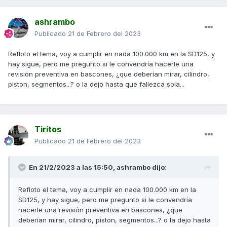
sobre los 70000 (mis trayectos son la mayoría autovía y
carreteras nacionales).
ashrambo
Espero que dure aún muuuuuchos más km, que debo
Publicado
21 de Febrero del 2023
reconocer que jamás hubiera pensado que un motor de
solo 300 cc pueda tener tanta fiabilidad.
Refloto el tema, voy a cumplir en nada 100.000 km en la SD125, y
hay sigue, pero me pregunto si le convendría hacerle una
revisión preventiva en bascones, ¿que deberían mirar, cilindro,
piston, segmentos...? o la dejo hasta que fallezca sola...
Tiritos
Publicado
21 de Febrero del 2023
En 21/2/2023 a las 15:50,
ashrambo
dijo:
Refloto el tema, voy a cumplir en nada 100.000 km en la
SD125, y hay sigue, pero me pregunto si le convendría
hacerle una revisión preventiva en bascones, ¿que
deberían mirar, cilindro, piston, segmentos...? o la dejo hasta