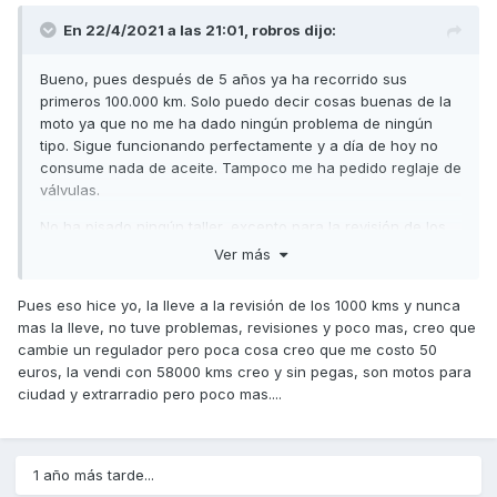
En 22/4/2021 a las 21:01,
robros
dijo:
Bueno, pues después de 5 años ya ha recorrido sus
primeros 100.000 km. Solo puedo decir cosas buenas de la
moto ya que no me ha dado ningún problema de ningún
tipo. Sigue funcionando perfectamente y a día de hoy no
consume nada de aceite. Tampoco me ha pedido reglaje de
válvulas.
No ha pisado ningún taller, excepto para la revisión de los
1000 km, el resto se lo he hecho yo todo y os resumo su
Ver más
mantenimiento por si alguno le puede interesar.
Pues eso hice yo, la lleve a la revisión de los 1000 kms y nunca
Aceite y filtro cada 5000, filtro del aire cada 20000, aceite
mas la lleve, no tuve problemas, revisiones y poco mas, creo que
del grupo trasero cada 10000, correa de transmisión cada
cambie un regulador pero poca cosa creo que me costo 50
15000, la maza del embrague murió con 95000 y el
euros, la vendi con 58000 kms creo y sin pegas, son motos para
variador con 97000, los rodillos cilíndricos me duran 30000
ciudad y extrarradio pero poco mas....
y si son los Dr. Pulley 45000. La bujía la he cambiado con
98000 y aunque no me fallaba ya tenía muy comido el
electrodo. La batería me murió con 2 años y medio y las
luces de cruce me duran unos 45000 km. Las pastillas de
1 año más tarde...
freno delantero todavía no las he cambiado y las traseras