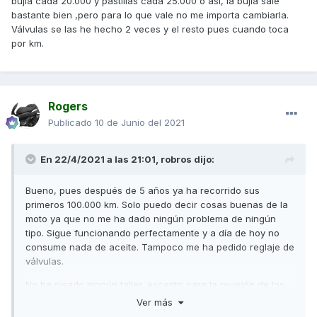
bujía cada 20.000 y pastillas cada 25.000 o así, la bujía sale
bastante bien ,pero para lo que vale no me importa cambiarla.
Válvulas se las he hecho 2 veces y el resto pues cuando toca
por km.
Rogers
Publicado
10 de Junio del 2021
En 22/4/2021 a las 21:01,
robros
dijo:
Bueno, pues después de 5 años ya ha recorrido sus
primeros 100.000 km. Solo puedo decir cosas buenas de la
moto ya que no me ha dado ningún problema de ningún
tipo. Sigue funcionando perfectamente y a día de hoy no
consume nada de aceite. Tampoco me ha pedido reglaje de
válvulas.
No ha pisado ningún taller, excepto para la revisión de los
1000 km, el resto se lo he hecho yo todo y os resumo su
Ver más
mantenimiento por si alguno le puede interesar.