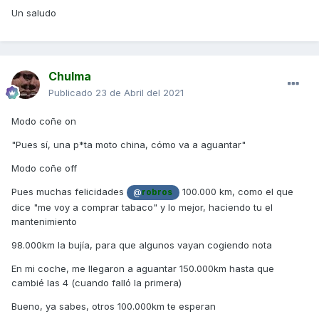
luces de cruce me duran unos 45000 km. Las pastillas de
Un saludo
freno delantero todavía no las he cambiado y las traseras
sobre los 70000 (mis trayectos son la mayoría autovía y
carreteras nacionales).
Espero que dure aún muuuuuchos más km, que debo
Chulma
reconocer que jamás hubiera pensado que un motor de
Publicado
23 de Abril del 2021
solo 300 cc pueda tener tanta fiabilidad.
Modo coñe on
"Pues sí, una p*ta moto china, cómo va a aguantar"
Modo coñe off
Pues muchas felicidades
100.000 km, como el que
@
robros
dice "me voy a comprar tabaco" y lo mejor, haciendo tu el
mantenimiento
98.000km la bujía, para que algunos vayan cogiendo nota
En mi coche, me llegaron a aguantar 150.000km hasta que
cambié las 4 (cuando falló la primera)
Bueno, ya sabes, otros 100.000km te esperan