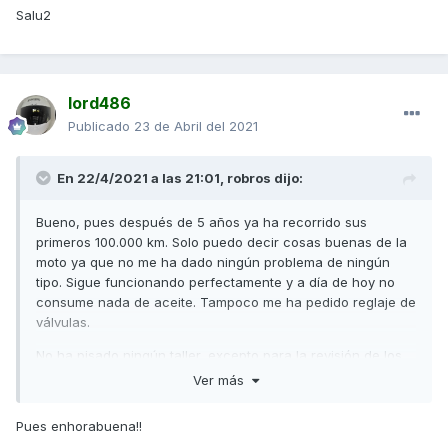
Salu2
lord486
Publicado
23 de Abril del 2021
En 22/4/2021 a las 21:01,
robros
dijo:
Bueno, pues después de 5 años ya ha recorrido sus
primeros 100.000 km. Solo puedo decir cosas buenas de la
moto ya que no me ha dado ningún problema de ningún
tipo. Sigue funcionando perfectamente y a día de hoy no
consume nada de aceite. Tampoco me ha pedido reglaje de
válvulas.
No ha pisado ningún taller, excepto para la revisión de los
1000 km, el resto se lo he hecho yo todo y os resumo su
Ver más
mantenimiento por si alguno le puede interesar.
Pues enhorabuena!!
Aceite y filtro cada 5000, filtro del aire cada 20000, aceite