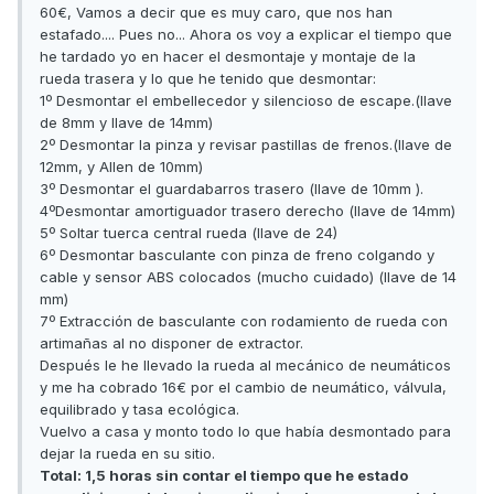
60€, Vamos a decir que es muy caro, que nos han
estafado.... Pues no... Ahora os voy a explicar el tiempo que
he tardado yo en hacer el desmontaje y montaje de la
rueda trasera y lo que he tenido que desmontar:
1º Desmontar el embellecedor y silencioso de escape.(llave
de 8mm y llave de 14mm)
2º Desmontar la pinza y revisar pastillas de frenos.(llave de
12mm, y Allen de 10mm)
3º Desmontar el guardabarros trasero (llave de 10mm ).
4ºDesmontar amortiguador trasero derecho (llave de 14mm)
5º Soltar tuerca central rueda (llave de 24)
6º Desmontar basculante con pinza de freno colgando y
cable y sensor ABS colocados (mucho cuidado) (llave de 14
mm)
7º Extracción de basculante con rodamiento de rueda con
artimañas al no disponer de extractor.
Después le he llevado la rueda al mecánico de neumáticos
y me ha cobrado 16€ por el cambio de neumático, válvula,
equilibrado y tasa ecológica.
Vuelvo a casa y monto todo lo que había desmontado para
dejar la rueda en su sitio.
Total: 1,5 horas sin contar el tiempo que he estado