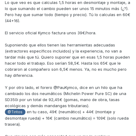
Lo que veo es que calculas 1,5 horas en desmontaje y montaje, a
lo que sumando el cambio pueden ser unos 15 minutos más (¿?).
Pero hay que sumar todo (tiempo y precio). Tú lo calculas en 60€
(44+16).
El servicio oficial Kymco factura unos 39€/hora.
Suponiendo que ellos tienen las herramientas adecuadas
(extractores específicos incluidos) y la experiencia, no van a
tardar más que tú. Quiero suponer que en esas 1,5 horas pueden
hacer todo el trabajo. Eso serían 58,5€. Hasta los 65€ que le
cobraron al compañero son 6,5€ menos. Ya, no es mucho pero
hay diferencia.
Y por otro lado, el forero @PauKymco, dice en un hilo que ha
cambiado los dos neumáticos (Michelin Power Pure SC) de una
SD350i por un total de 92,45€ (gomas, mano de obra, tasas
ecológicas y demás mandangas tributarias).
en tu caso, 49€ (neumático) + 44€ (montaje y
@Tiritos
desmontaje rueda) + 16€ (cambio neumático) = 109€ (solo rueda
trasera).