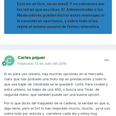
Esto es un foro, no un móvil. Y no cobramos por
las letras que escribas. El Administrador o los
Moderadores pueden borrar estos mensajes si
lo consideran oportunos, y sobre todo si los
repite el mismo usuario de forma reiterativa.
Carles piquer
Publicado
13 de Julio del 2019
Si es para uso urbano, hay muchas opciones en el mercado,
claro que has probado una moto top en prestaciones y todo lo
que sea bajar de cilindrada se te quedará corta. Para ciudad y
extra urbano, no bajes de una 400, o busca una Tmax de
segunda mano, que también puede ser una buena opción.
Por lo que dices del traqueteo de la cadena, la verdad es que si,
algo tiene, pero el Dct lo han mejorado mucho, mucho.. yo la uso
sobre todo por autovía y carretera cada dia y estoy muy