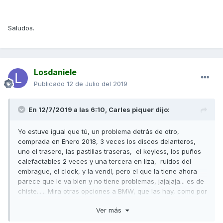
Saludos.
Losdaniele
Publicado
12 de Julio del 2019
En 12/7/2019 a las 6:10,
Carles piquer
dijo:
Yo estuve igual que tú, un problema detrás de otro,
comprada en Enero 2018, 3 veces los discos delanteros,
uno el trasero, las pastillas traseras, el keyless, los puños
calefactables 2 veces y una tercera en liza, ruidos del
embrague, el clock, y la vendí, pero el que la tiene ahora
parece que le va bien y no tiene problemas, jajajaja... es de
chiste...... Mira otras opciones a BMW, que las hay, como por
ejemplo HONDA, calidad y fiabilidad. Yo he cambiado de
Ver más
estilo, me he pillado nueva una NC750X DCT y es una
gozada de moto, otro concepto eso si, pero también