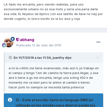
LA Xadv me encanta, pero siendo realistas, para uso
exclusivamente urbano no es esa moto y sería una pena darle
esa vida. EL Keyless de Kymco con ese ladrillo de llave no hay por
Saludos.
donde cogerlo, lo único bonito es la luz azul y roja.
abhang
Publicado
12 de Julio del 2019
En 11/7/2019 a las 11:34,
juanfry
dijo:
a mi la c400x me tiene enamorado, más aún k yo trabajo en
el campo y tengo 1 km de camino te tierra para llegar, y ese
aire k tiene a gs me encanta, tengo una xcting 400 k de
momento me va bien pero te animo al cambio k kieres
hacer pork no siempre se necesita tanta potencia
12.- Evite el escribir texto en lenguaje SMS (el
utilizado en los móviles para ahorrar palabras).