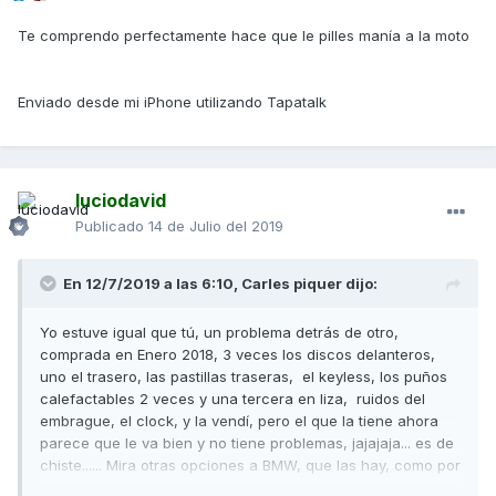
Te comprendo perfectamente hace que le pilles manía a la moto
Enviado desde mi iPhone utilizando Tapatalk
luciodavid
Publicado
14 de Julio del 2019
En 12/7/2019 a las 6:10,
Carles piquer
dijo:
Yo estuve igual que tú, un problema detrás de otro,
comprada en Enero 2018, 3 veces los discos delanteros,
uno el trasero, las pastillas traseras, el keyless, los puños
calefactables 2 veces y una tercera en liza, ruidos del
embrague, el clock, y la vendí, pero el que la tiene ahora
parece que le va bien y no tiene problemas, jajajaja... es de
chiste...... Mira otras opciones a BMW, que las hay, como por
ejemplo HONDA, calidad y fiabilidad. Yo he cambiado de