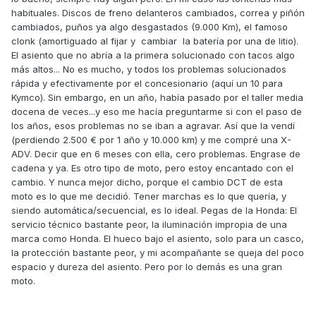
habituales. Discos de freno delanteros cambiados, correa y piñón
cambiados, puños ya algo desgastados (9.000 Km), el famoso
clonk (amortiguado al fijar y cambiar la batería por una de litio).
El asiento que no abría a la primera solucionado con tacos algo
más altos... No es mucho, y todos los problemas solucionados
rápida y efectivamente por el concesionario (aquí un 10 para
Kymco). Sin embargo, en un año, había pasado por el taller media
docena de veces...y eso me hacía preguntarme si con el paso de
los años, esos problemas no se iban a agravar. Así que la vendí
(perdiendo 2.500 € por 1 año y 10.000 km) y me compré una X-
ADV. Decir que en 6 meses con ella, cero problemas. Engrase de
cadena y ya. Es otro tipo de moto, pero estoy encantado con el
cambio. Y nunca mejor dicho, porque el cambio DCT de esta
moto es lo que me decidió. Tener marchas es lo que quería, y
siendo automática/secuencial, es lo ideal. Pegas de la Honda: El
servicio técnico bastante peor, la iluminación impropia de una
marca como Honda. El hueco bajo el asiento, solo para un casco,
la protección bastante peor, y mi acompañante se queja del poco
espacio y dureza del asiento. Pero por lo demás es una gran
moto.