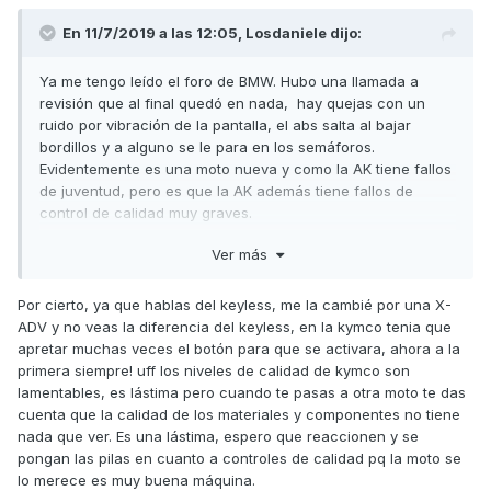
En 11/7/2019 a las 12:05,
Losdaniele
dijo:
Ya me tengo leído el foro de BMW. Hubo una llamada a
revisión que al final quedó en nada, hay quejas con un
ruido por vibración de la pantalla, el abs salta al bajar
bordillos y a alguno se le para en los semáforos.
Evidentemente es una moto nueva y como la AK tiene fallos
de juventud, pero es que la AK además tiene fallos de
control de calidad muy graves.
Por cierto, lo de BMW sí es un sistema Keyless en
Ver más
condiciones.
Por cierto, ya que hablas del keyless, me la cambié por una X-
ADV y no veas la diferencia del keyless, en la kymco tenia que
apretar muchas veces el botón para que se activara, ahora a la
primera siempre! uff los niveles de calidad de kymco son
lamentables, es lástima pero cuando te pasas a otra moto te das
cuenta que la calidad de los materiales y componentes no tiene
nada que ver. Es una lástima, espero que reaccionen y se
pongan las pilas en cuanto a controles de calidad pq la moto se
lo merece es muy buena máquina.