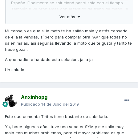
España. Finalmente se solucionó por si sólo con el tiempo.
También tuve problemas con el testigo de freno de mano, la
batería, el asiento etc.
Ver más
Ya desde hace unos meses los discos delanteros chirrían
Mi consejo es que si la moto te ha salido mala y estás cansado
como si fuera una moto vieja y las pastillas rozan y se
de ella la vendas, sí pero para comprar otra "AK" que todas no
escuchan en marcha. Tres veces la he llevado al taller y lo
salen malas, así seguirás llevando la moto que te gusta y tanto te
mas que hacen es lijarlas y echarle lubricante a los discos
hace gozar.
porque dicen que para cambiar los discos la moto tendría
que vibrar en marcha.
A que nadie te ha dado esta solución, ja ja ja.
Esta mañana me he dado cuenta que la horquilla pierde
Un saludo
aceite, y en el taller me dan cita para dentro de dos
semanas con el peligro que conlleva andar con la moto así.
De modo que no voy a usarla. La correa hace ruido como a
tensión a muy baja velocidad, y el disco que protege la
Anxinhopg
correa se me ha doblado vete a saber como. Además las
gomas del cierre de las guanteras ya están agrietándose.
Publicado
14 de Julio del 2019
Dicho esto, han abierto un concesionario BMW muy cerca
Esto que comenta Tiritos tiene bastante de sabiduría.
de mi casa, y el otro día me di una vuelta y me gustaron las
nuevas C400 porque al fin y al cabo el uso que le doy a la
Yo, hace algunos años tuve una scooter SYM y me salió muy
moto es urbano. Me ofrecieron probar la C400X y me dí una
mala con muchos problemas, pero el mayor problema es que