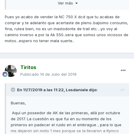
Ver más
estilo, me he pillado nueva una NC750X DCT y es una
gozada de moto, otro concepto eso si, pero también
excitante. BMW la descarté por el mantenimiento y lo caro
Pues yo acabo de vender la NC 750 X dcd que tu acabas de
de los recambios (eso si la C650GT)
comprar y te adelanto que acertaste de pleno..bajisimo consumo,
fina, rutea bien, no es un mastodonte de trail etc....yo voy al
Suerte y piénsalo bien antes de tomar la decisión.
camino inverso a por la Ak 550..sera que somos unos viciosos de
motos...espero no tener mala suerte..
Un saludo,
Tiritos
Publicado
14 de Julio del 2019
En 11/7/2019 a las 11:22,
Losdaniele
dijo:
Buenas,
Aquí un poseedor de AK de las primeras, allá por octubre
de 2017. La cuestión es que fui en su momento de los
primeros en padecer el ruido en el embrague , para lo que
me dejaron sin moto 1 mes porque se la llevaron a Kymco