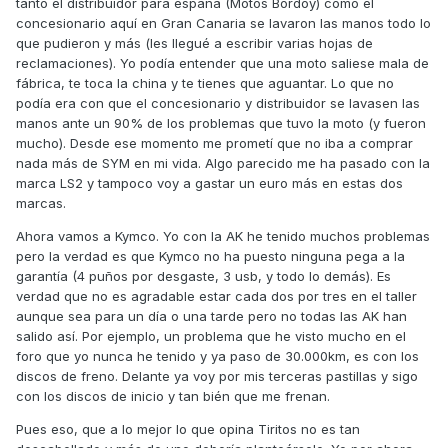
vuelta. Evidentemente no se puede comparar con la AK
tanto el distribuidor para españa (Motos Bordoy) como el
porque es otro concepto distino, pero me pareció un moto
concesionario aquí en Gran Canaria se lavaron las manos todo lo
muy muy muy bien terminada, los plásticos de calidad
que pudieron y más (les llegué a escribir varias hojas de
infinitamente superior a la AK, la moto muy robusta y mucha
reclamaciones). Yo podía entender que una moto saliese mala de
tecnología. El motor fino y con poco consumo. La
fábrica, te toca la china y te tienes que aguantar. Lo que no
protección aerodinámica justita por no decir mala, y el
podía era con que el concesionario y distribuidor se lavasen las
punto negativo con diferencia el hueco del asiento que en
manos ante un 90% de los problemas que tuvo la moto (y fueron
marcha no entra un casco integral, solo parado.
mucho). Desde ese momento me prometí que no iba a comprar
nada más de SYM en mi vida. Algo parecido me ha pasado con la
En la BMW me ofrecen 6500€ por mi Ak, y la C400x con
marca LS2 y tampoco voy a gastar un euro más en estas dos
todos los extras poniendo 1500€ más. Entiendo que el
marcas.
cambio puede parecer una locura, porque la AK es mucho
mas moto. Pero después del rosario de problemas que me
Ahora vamos a Kymco. Yo con la AK he tenido muchos problemas
ha dado y me sigue dando, y viendo que va a envejecer
pero la verdad es que Kymco no ha puesto ninguna pega a la
muy mal, como está ocurriendo, estoy planteándome el
garantía (4 puños por desgaste, 3 usb, y todo lo demás). Es
cambio. También es verdad que cuando me monto en mi AK
verdad que no es agradable estar cada dos por tres en el taller
se me olvida la tontería y no la quiero cambiar, pero cuando
aunque sea para un día o una tarde pero no todas las AK han
me bajo y lo pienso racionalmente, creo que debería
salido así. Por ejemplo, un problema que he visto mucho en el
mandar a tomar por cu.. a Kymco definitivamente.
foro que yo nunca he tenido y ya paso de 30.000km, es con los
discos de freno. Delante ya voy por mis terceras pastillas y sigo
con los discos de inicio y tan bién que me frenan.
Pues eso, que a lo mejor lo que opina Tiritos no es tan