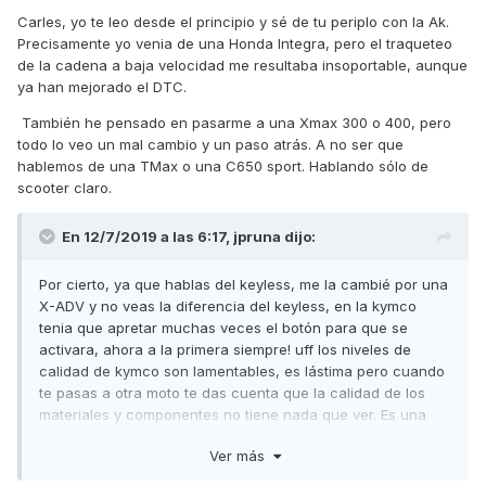
excitante. BMW la descarté por el mantenimiento y lo caro
Carles, yo te leo desde el principio y sé de tu periplo con la Ak.
de los recambios (eso si la C650GT)
Precisamente yo venia de una Honda Integra, pero el traqueteo
de la cadena a baja velocidad me resultaba insoportable, aunque
Suerte y piénsalo bien antes de tomar la decisión.
ya han mejorado el DTC.
Un saludo,
También he pensado en pasarme a una Xmax 300 o 400, pero
todo lo veo un mal cambio y un paso atrás. A no ser que
hablemos de una TMax o una C650 sport. Hablando sólo de
scooter claro.
En 12/7/2019 a las 6:17,
jpruna
dijo:
Por cierto, ya que hablas del keyless, me la cambié por una
X-ADV y no veas la diferencia del keyless, en la kymco
tenia que apretar muchas veces el botón para que se
activara, ahora a la primera siempre! uff los niveles de
calidad de kymco son lamentables, es lástima pero cuando
te pasas a otra moto te das cuenta que la calidad de los
materiales y componentes no tiene nada que ver. Es una
lástima, espero que reaccionen y se pongan las pilas en
Ver más
cuanto a controles de calidad pq la moto se lo merece es
muy buena máquina.