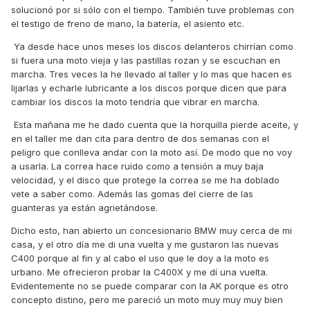
solucionó por si sólo con el tiempo. También tuve problemas con
el testigo de freno de mano, la batería, el asiento etc.
Ya desde hace unos meses los discos delanteros chirrían como
si fuera una moto vieja y las pastillas rozan y se escuchan en
marcha. Tres veces la he llevado al taller y lo mas que hacen es
lijarlas y echarle lubricante a los discos porque dicen que para
cambiar los discos la moto tendría que vibrar en marcha.
Esta mañana me he dado cuenta que la horquilla pierde aceite, y
en el taller me dan cita para dentro de dos semanas con el
peligro que conlleva andar con la moto así. De modo que no voy
a usarla. La correa hace ruido como a tensión a muy baja
velocidad, y el disco que protege la correa se me ha doblado
vete a saber como. Además las gomas del cierre de las
guanteras ya están agrietándose.
Dicho esto, han abierto un concesionario BMW muy cerca de mi
casa, y el otro día me di una vuelta y me gustaron las nuevas
C400 porque al fin y al cabo el uso que le doy a la moto es
urbano. Me ofrecieron probar la C400X y me dí una vuelta.
Evidentemente no se puede comparar con la AK porque es otro
concepto distino, pero me pareció un moto muy muy muy bien