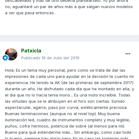
descabellado y más de uno debería planteárselo. Yo por ahora
no, aguantaré un par de años más a que salgan nuevos modelos
a ver que pasa entonces .
Patxicla
Publicado
16 de Julio del 2019
Hola. Es un tema muy personal, pero como se trata de dar las
impresiones de cada uno para ayudar en la decisión te cuento mi
experiencia. He tenido la AK (de las primeras de septiembre 2017)
durante un año. He disfrutado cada día que he montado en ella, y
el día que no lo hacía tenía mono... Es una moto increíble. Todas
las virtudes que se le atribuyen en el foro son ciertas. Sonido
espectacular, agarre, paso por curva, estéticamente preciosa.
Buenas terminaciones (aunque no al nivel top). Muy buena
iluminación led, cuadro de instrumentos completo y muy legible,
puños, cofre hermoso, potencia de sobre (al menos para mi).
Bueno para qué extenderme más... Sin embargo, como casi todo
lo bueno, siempre hay algún pero. En mi caso las tonterías más