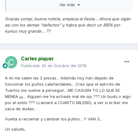
Ver más
todos los datos mal) me ha aparecido un mensaje
emergente en rojo que pone que tengo una "Campaña
Pendiente de Revisar".
Gracias compi, buena noticia, empieza la fiesta... Ahora que sigan
asi con los demas "defectos" y habra que decir un BIEN por
kymco muy grande... ??
Entro en el apartado "Campañas" y me aparece el siguiente
mensaje que os adjunto en la captura de pantalla:
"29/10/2018 Campaña Técnica Bateria AK550 Negra".
Carles piquer
Publicado
30 de Octubre del 2018
A alguien más os ha saltado esta campaña? Y si fuera que
si, me podeis informar de que se trata?
A mi me salen las 2 piezas... Además hoy han dejado de
funcionar los puños calefactables... Creo que el ejército de
Tuertos me vuelve a perseguir... ME CAGUEN TO LO QUE SE
MENEA ¡¡¡¡... Alguien me ha echado mal de ojo ??? Un budú o algo
Muchas gracias chicos!!
por el estilo ??? LLamaré a CUARTO MILENIO, a ver si el Iker me
saca de dudas...
Enviado desde mi SM-G950F mediante Tapatalk
Vuelta a reclamar y cambiar los puños... Y VAN 3...
Un saludo,