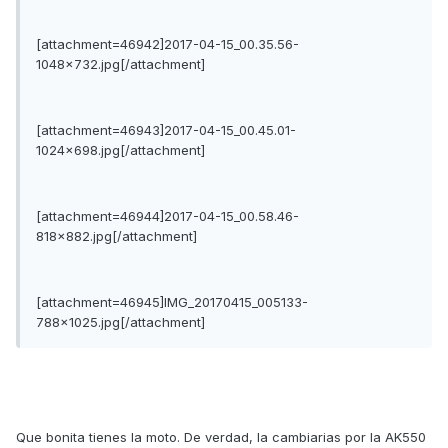
[attachment=46942]2017-04-15_00.35.56-
1048x732.jpg[/attachment]
[attachment=46943]2017-04-15_00.45.01-
1024x698.jpg[/attachment]
[attachment=46944]2017-04-15_00.58.46-
818x882.jpg[/attachment]
[attachment=46945]IMG_20170415_005133-
788x1025.jpg[/attachment]
Que bonita tienes la moto. De verdad, la cambiarias por la AK550