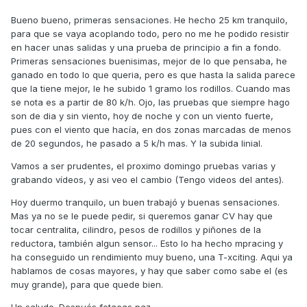
Bueno bueno, primeras sensaciones. He hecho 25 km tranquilo,
para que se vaya acoplando todo, pero no me he podido resistir
en hacer unas salidas y una prueba de principio a fin a fondo.
Primeras sensaciones buenisimas, mejor de lo que pensaba, he
ganado en todo lo que queria, pero es que hasta la salida parece
que la tiene mejor, le he subido 1 gramo los rodillos. Cuando mas
se nota es a partir de 80 k/h. Ojo, las pruebas que siempre hago
son de dia y sin viento, hoy de noche y con un viento fuerte,
pues con el viento que hacía, en dos zonas marcadas de menos
de 20 segundos, he pasado a 5 k/h mas. Y la subida linial.
Vamos a ser prudentes, el proximo domingo pruebas varias y
grabando vídeos, y asi veo el cambio (Tengo videos del antes).
Hoy duermo tranquilo, un buen trabajó y buenas sensaciones.
Mas ya no se le puede pedir, si queremos ganar CV hay que
tocar centralita, cilindro, pesos de rodillos y piñones de la
reductora, también algun sensor... Esto lo ha hecho mpracing y
ha conseguido un rendimiento muy bueno, una T-xciting. Aqui ya
hablamos de cosas mayores, y hay que saber como sabe el (es
muy grande), para que quede bien.