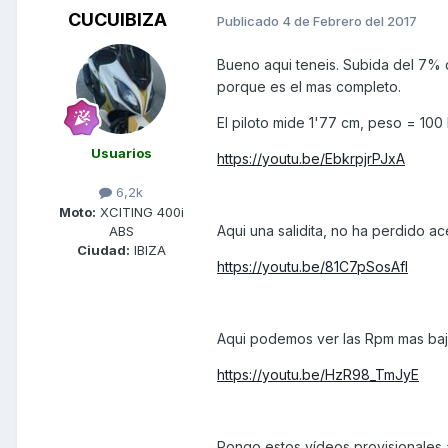
CUCUIBIZA
Publicado
4 de Febrero del 2017
Bueno aqui teneis. Subida del 7%
porque es el mas completo.
El piloto mide 1'77 cm, peso = 100 
Usuarios
https://youtu.be/EbkrpjrPJxA
6,2k
Moto:
XCITING 400i
Aqui una salidita, no ha perdido ac
ABS
Ciudad:
IBIZA
https://youtu.be/81C7pSosAfI
Aqui podemos ver las Rpm mas baja
https://youtu.be/HzR98_TmJyE
Pongo estos vídeos provisionales a