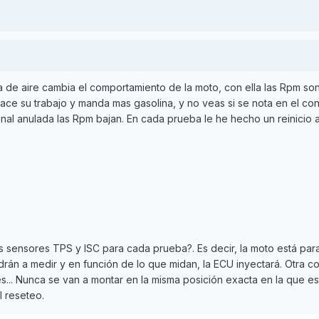
a de aire cambia el comportamiento de la moto, con ella las Rpm so
 hace su trabajo y manda mas gasolina, y no veas si se nota en el co
onal anulada las Rpm bajan. En cada prueba le he hecho un reinicio a
s sensores TPS y ISC para cada prueba?. Es decir, la moto está par
án a medir y en función de lo que midan, la ECU inyectará. Otra co
... Nunca se van a montar en la misma posición exacta en la que es
l reseteo.