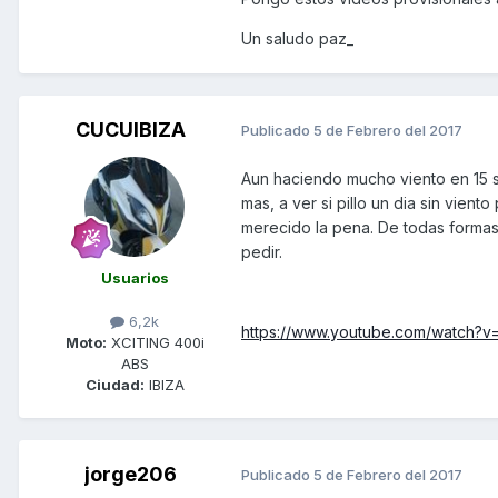
Un saludo paz_
CUCUIBIZA
Publicado
5 de Febrero del 2017
Aun haciendo mucho viento en 15 s
mas, a ver si pillo un dia sin vien
merecido la pena. De todas formas
pedir.
Usuarios
6,2k
https://www.youtube.com/watch?
Moto:
XCITING 400i
ABS
Ciudad:
IBIZA
jorge206
Publicado
5 de Febrero del 2017