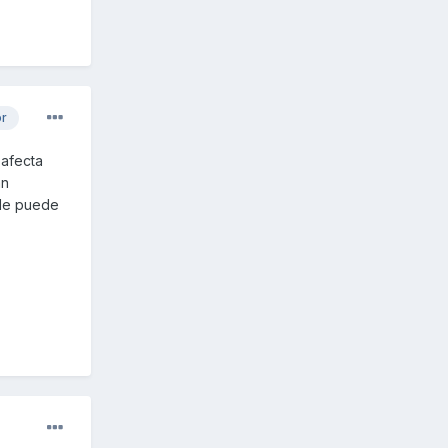
or
 afecta
an
 le puede