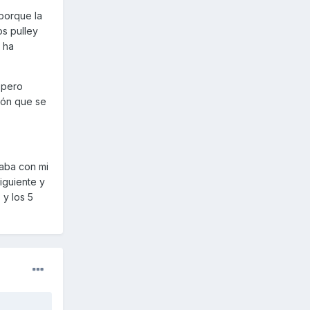
 porque la
os pulley
 ha
 pero
ión que se
taba con mi
iguiente y
 y los 5