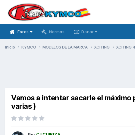
Foros
Normas
Donar
Inicio
KYMCO
MODELOS DE LA MARCA
XCITING
XCITING 
Vamos a intentar sacarle el máximo p
varias )
Por
CUCUIBIZA