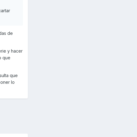
cartar
das de
erie y hacer
o que
sulta que
poner lo