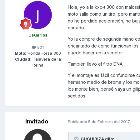
Hola, yo a la kxc-t 300 con maloss
moto salía como un tiro, pero man
no he perdido aceleración, he baja
cortado.
Usuarios
Yo la compre de segunda mano con 
encantado de como funcionan los p
801
puede hacer en la scooter.
Moto:
Honda Forza 300
Ciudad:
Talavera de la
También llevo el filtro DNA.
Reina
Y el montaje es fácil confundirse 
hermano medio de broma y los monte
los monte bien, pensé vaya un gilip
sentidos.
Invitado
Publicado
5 de Febrero del 2017
CUCUIBIZA dijo: