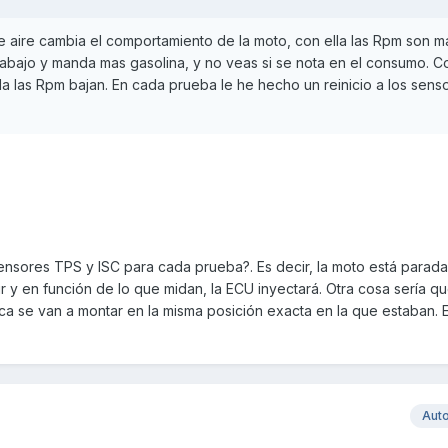
 aire cambia el comportamiento de la moto, con ella las Rpm son ma
trabajo y manda mas gasolina, y no veas si se nota en el consumo. C
da las Rpm bajan. En cada prueba le he hecho un reinicio a los sens
ensores TPS y ISC para cada prueba?. Es decir, la moto está parad
 y en función de lo que midan, la ECU inyectará. Otra cosa sería q
ca se van a montar en la misma posición exacta en la que estaban. 
Aut