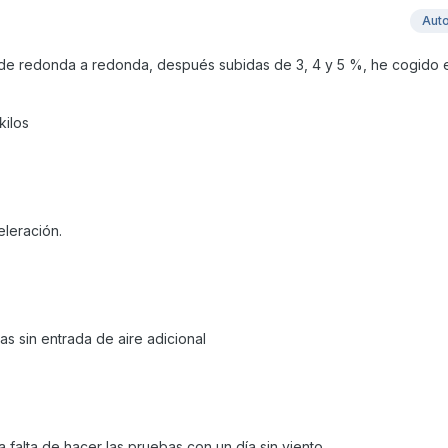
Aut
 de redonda a redonda, después subidas de 3, 4 y 5 %, he cogido 
kilos
eleración.
s sin entrada de aire adicional
 falta de hacer las pruebas con un día sin viento.