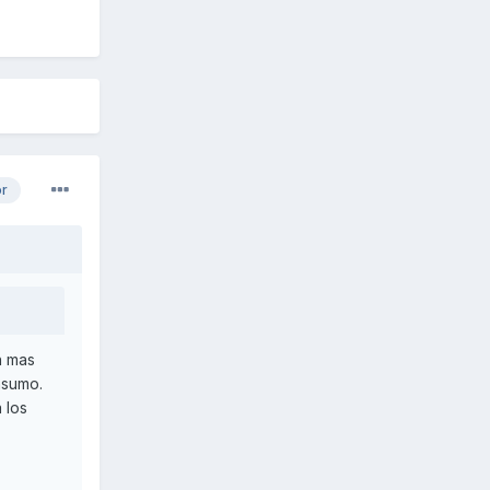
or
n mas
nsumo.
 los