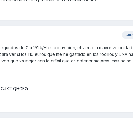
Aut
egundos de 0 a 151 k/H esta muy bien, el viento a mayor velocidad
to para ver si los 110 euros que me he gastado en los rodillos y DNA h
 veo que va mejor con lo difícil que es obtener mejoras, mas no se
v=GJXTrQHCE2c