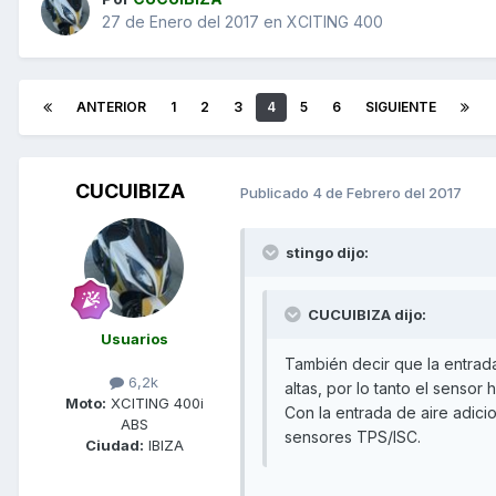
27 de Enero del 2017
en
XCITING 400
ANTERIOR
1
2
3
4
5
6
SIGUIENTE
CUCUIBIZA
Publicado
4 de Febrero del 2017
stingo dijo:
CUCUIBIZA dijo:
Usuarios
También decir que la entrad
6,2k
altas, por lo tanto el sensor
Moto:
XCITING 400i
Con la entrada de aire adici
ABS
sensores TPS/ISC.
Ciudad:
IBIZA