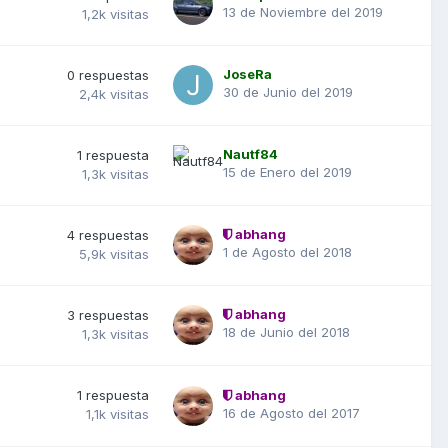
13 de Noviembre del 2019
1,2k
visitas
JoseRa
0
respuestas
30 de Junio del 2019
2,4k
visitas
Nautf84
1
respuesta
15 de Enero del 2019
1,3k
visitas
abhang
4
respuestas
1 de Agosto del 2018
5,9k
visitas
abhang
3
respuestas
18 de Junio del 2018
1,3k
visitas
1
respuesta
abhang
16 de Agosto del 2017
1,1k
visitas