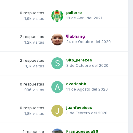
pollorro
0
respuestas
18 de Abril del 2021
1,9k
visitas
abhang
2
respuestas
24 de Octubre del 2020
1,2k
visitas
Sito_perez46
2
respuestas
3 de Octubre del 2020
1,1k
visitas
averiashb
0
respuestas
14 de Agosto del 2020
996
visitas
juanfevoices
0
respuestas
3 de Febrero del 2020
1,8k
visitas
Franquesada86
1
respuesta