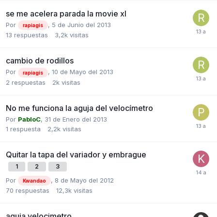
se me acelera parada la movie xl
Por
,
5 de Junio del 2013
rapiagis
13
respuestas
3,2k
visitas
cambio de rodillos
Por
,
10 de Mayo del 2013
rapiagis
2
respuestas
2k
visitas
No me funciona la aguja del velocímetro
Por
PabloC
,
31 de Enero del 2013
1
respuesta
2,2k
visitas
Quitar la tapa del variador y embrague
1
2
3
Por
,
8 de Mayo del 2012
Kwandao
70
respuestas
12,3k
visitas
aguja velocimetro