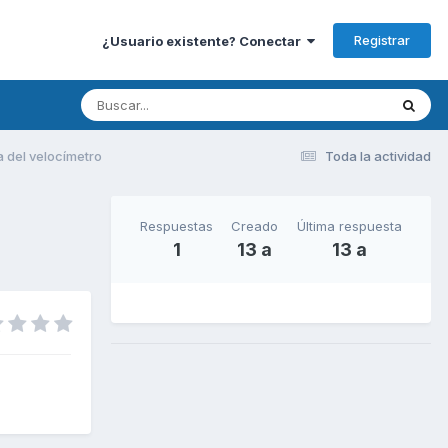
Registrar
¿Usuario existente? Conectar
a del velocímetro
Toda la actividad
Respuestas
Creado
Última respuesta
1
13 a
13 a