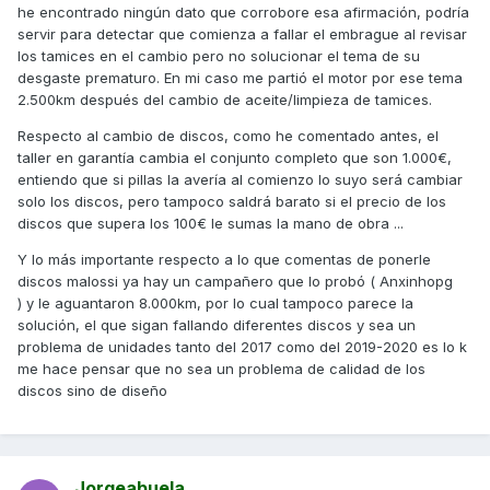
he encontrado ningún dato que corrobore esa afirmación, podría
En su lugar puedes sustituir solo los discos por los de
servir para detectar que comienza a fallar el embrague al revisar
Malossi y te ahorrarás mucho dinero.
los tamices en el cambio pero no solucionar el tema de su
No creas que con los discos de embrague Malossi vas a
desgaste prematuro. En mi caso me partió el motor por ese tema
evitar el problema. Seguirás teniendo que cambiar el aceite
2.500km después del cambio de aceite/limpieza de tamices.
cada 5.000Km y manterlo siempre limpio de restos y al nivel
Respecto al cambio de discos, como he comentado antes, el
correcto.
taller en garantía cambia el conjunto completo que son 1.000€,
De este modo, podrás disfrutar de tu moto con cierta
entiendo que si pillas la avería al comienzo lo suyo será cambiar
tranquilidad.
solo los discos, pero tampoco saldrá barato si el precio de los
discos que supera los 100€ le sumas la mano de obra ...
Saludos,
Y lo más importante respecto a lo que comentas de ponerle
discos malossi ya hay un campañero que lo probó (
Anxinhopg
)
y le aguantaron 8.000km, por lo cual tampoco parece la
solución, el que sigan fallando diferentes discos y sea un
problema de unidades tanto del 2017 como del 2019-2020 es lo k
me hace pensar que no sea un problema de calidad de los
discos sino de diseño
Jorgeabuela