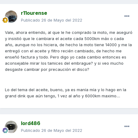
Anxinhopg )
y le aguantaron 8.000km, por lo cual tampoco
parece la solución, el que sigan fallando diferentes discos
r11ourense
y sea un problema de unidades tanto del 2017 como del
Publicado
26 de Mayo del 2022
2019-2020 es lo k me hace pensar que no sea un problema
de calidad de los discos sino de diseño
Vale, ahora entiendo, al que le he comprado la moto, me aseguró
y insistió que le cambiara el aceite cada 5000km máx o cada
año, aunque no los hiciera, de hecho la moto tiene 14000 y me la
entregó con el aceite y filtro recién cambiado, de hecho me
enseñó factura y todo. Pero digo yo cada cambio entonces es
aconsejable mirar los tamices del embrague? y si veo mucho
desgaste cambiar por precaución el disco?
Lo del tema del aceite, bueno, ya es manía mía y lo hago en la
grand dink que aún tengo, 1 vez al año y 6000km maximo....
lord486
Publicado
26 de Mayo del 2022