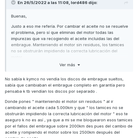
En 26/5/2022 a las 11:08,
lord486
dijo:
Buenas,
Justo a eso me refería. Por cambiar el aceite no se resuelve
el problema, pero sí que eliminas del motor todas las
impurezas que va recogiendo el aceite incluidas las del
embrague. Manteniendo el motor sin residuos, los tamices
no se obstruirán impidiendo la correcta lubricación del
motor.
Ver más
La recomendación de utilizar los discos de embrague
Malossi es porque Kymco solo vende el embrague completo
No sabía k kymco no vendía los discos de embrague sueltos,
y los de Malossi son compatibles y por tanto resulta una
sabía que cambiaban el embrague completo en garantía pero
solución bastante más asequible.
pensaba k tb vendían los discos por separado .
En cualquier caso, no todas las AK han sufrido este
Donde pones " manteniendo el motor sin residuos " al ir
problema y yo no conozco qué factores exactamente se
cambiando el aceite cada 5.000km y que " los tamices no se
tienen que dar para que falle, ni lo contrario: que factores
obstruirán impidiendo la correcta lubricación del motor " eso te
tienen que darse para que no falle. Y supongo que la
aseguro k no es así , ya que a mi se me bloquearon esos tamices
propia Kymco no debe tenerlo claro, de lo contrario ya
por el fallos del embrague sobre 2000km des pues del cambio de
habría elaborado algún tipo de campaña aunque fuese solo
aceite y rompiendo el motor sobre los 2500km después del
de buenas prácticas para asegurar el correcto