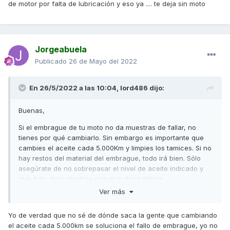
de motor por falta de lubricación y eso ya .... te deja sin moto
Jorgeabuela
Publicado
26 de Mayo del 2022
En 26/5/2022 a las 10:04,
lord486
dijo:
Buenas,
Si el embrague de tu moto no da muestras de fallar, no
tienes por qué cambiarlo. Sin embargo es importante que
cambies el aceite cada 5.000Km y limpies los tamices. Si no
hay restos del material del embrague, todo irá bien. Sólo
asegúrate de no sobrepasar el nivel de aceite indicado y
que éste debe medirse con el motor caliente.
Ver más
De esta forma prevendrás problemas en el motor causados
por el embrague. Si en algún momento observases que los
Yo de verdad que no sé de dónde saca la gente que cambiando
discos del embrague se están desgastando, no hace falta
el aceite cada 5.000km se soluciona el fallo de embrague, yo no
que cambies el embrague entero, que cuesta unos 1.000€.