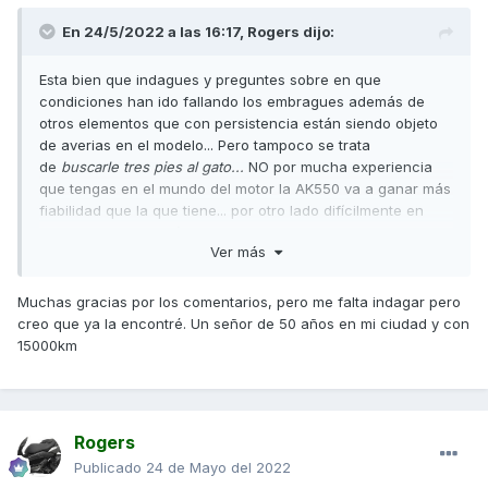
En 24/5/2022 a las 16:17,
Rogers
dijo:
Esta bien que indagues y preguntes sobre en que
condiciones han ido fallando los embragues además de
otros elementos que con persistencia están siendo objeto
de averias en el modelo... Pero tampoco se trata
de
buscarle tres pies al gato...
NO por mucha experiencia
que tengas en el mundo del motor la AK550 va a ganar más
fiabilidad que la que tiene... por otro lado d
ifícilmente en
este foro encontrarás argumentos a favor que con
Ver más
rotundidad respalden una decisión de compra.
Una vez asumido lo anterior es cuando hay que poner
Muchas gracias por los comentarios, pero me falta indagar pero
sobre la mesa
otros aspectos positivos que esta Kymco
creo que ya la encontré. Un señor de 50 años en mi ciudad y con
tiene: un diseño realmente rompedor y deportivo, buen
15000km
comportamiento y un precio en el mercado de ocasión muy
atractivo.
Yo lo tendría muy claro y huiría del modelo como de la
peste... pero también es verdad que no todos nos
Rogers
enfrentamos a los desafíos de la misma manera y hay que
Publicado
24 de Mayo del 2022
recordar que
de los cobardes no se ha escrito nada.