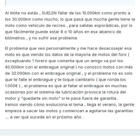
Al límite no estás , SUELEN fallar de los 10.000km como pronto a
los 30.000km como mucho, lo que pasa que mucha gente tiene la
moto como vehículo de recreo , para salidas esporádicas, por lo
que fácilmente puede estar 8 o 10 años en ese abanico de
kilómetros , y no sufrír ese problema.
El problema que veo personalmente y me hace desacosejar esa
moto es que viendo los datos de la mayoría de motos del foro (
exceptuando 1 forero que comenta que un amigo va por los
40.000km con el embrague original ) no conozco motos con más
de 32.000km con el embrague original , y el problema no es solo
que te falle el embrague y te toque cambiarlo ( que ronda los
1.000€ ) , el problema es que al fallar el embrague en muchas
ocasiones por el sistema de lubricación provoca la rotura del
motor y "quedarte sin moto" si te pasa fuera de garantía .
Iremos viendo cómo evoluciona el tema , llega el verano, la gente
empieza a sacar las motos y comienzan a agotarse las garantías
.... a ver qué sucede en el próximo año .