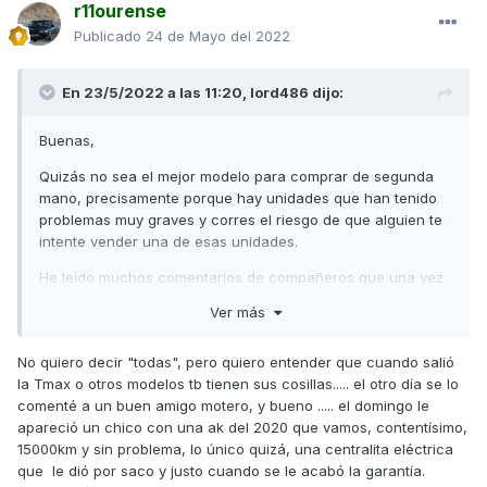
r11ourense
Publicado
24 de Mayo del 2022
En 23/5/2022 a las 11:20,
lord486
dijo:
Buenas,
Quizás no sea el mejor modelo para comprar de segunda
mano, precisamente porque hay unidades que han tenido
problemas muy graves y corres el riesgo de que alguien te
intente vender una de esas unidades.
He leído muchos comentarios de compañeros que una vez
que les han resuelto el fallo en garantía (me refiero a
Ver más
embrague o cambio de motor), han vendido inmediatamente
la moto por miedo a que se volviera a repetir el mismo
No quiero decir "todas", pero quiero entender que cuando salió
problema fuera de garantía.
la Tmax o otros modelos tb tienen sus cosillas..... el otro día se lo
Seguro que hay en le mercado de segunda mano muchas
comenté a un buen amigo motero, y bueno ..... el domingo le
más unidades sin problemas que las que han tenido (o aún
apareció un chico con una ak del 2020 que vamos, contentísimo,
tienen) fallos, pero es una lotería y eso hace que su
15000km y sin problema, lo único quizá, una centralita eléctrica
depreciación sea muy alta.
que le dió por saco y justo cuando se le acabó la garantía.