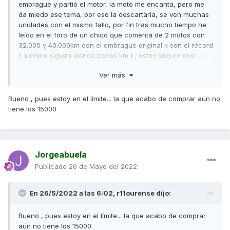
embrague y partió el motor, la moto me encanta, pero me
da miedo ese tema, por eso la descartaría, se ven muchas
unidades con el mismo fallo, por fin tras mucho tiempo he
leído en el foro de un chico que comenta de 2 motos con
32.000 y 40.000km con el embrague original k son el récord
( aunque siguen siendo pocos km ) , estoy seguro que
mucha gente estará encantada con la moto, ya no se leen
Ver más
muchos fallos como al principio y si no han sufrido el fallo
de embrague entiendo perfectamente que estén
encantados , aunque la mayoría de esa gente son, como
Bueno , pues estoy en el límite... la que acabo de comprar aún no
comenta un compañero, usuarios "esporádicos" con
tiene los 15000
"pocos" kilómetros, ya que el fallo del embrague se suele
dar a partir de los 15.000km .
Yo esperaré a ver cómo sigue el tema del embrague, si veo
que parece que se corrige me la quedaré, si veo que
Jorgeabuela
siguen cayendo como moscas muy a mi pesar la tendré
Publicado
26 de Mayo del 2022
que quitar
En 26/5/2022 a las 6:02,
r11ourense
dijo:
Bueno , pues estoy en el límite... la que acabo de comprar
aún no tiene los 15000