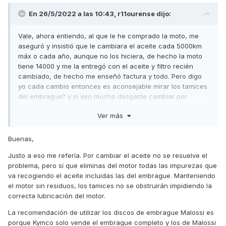
En 26/5/2022 a las 10:43,
r11ourense
dijo:
Vale, ahora entiendo, al que le he comprado la moto, me
aseguró y insistió que le cambiara el aceite cada 5000km
máx o cada año, aunque no los hiciera, de hecho la moto
tiene 14000 y me la entregó con el aceite y filtro recién
cambiado, de hecho me enseñó factura y todo. Pero digo
yo cada cambio entonces es aconsejable mirar los tamices
del embrague? y si veo mucho desgaste cambiar por
precaución el disco?
Ver más
Buenas,
Lo del tema del aceite, bueno, ya es manía mía y lo hago en
la grand dink que aún tengo, 1 vez al año y 6000km
Justo a eso me refería. Por cambiar el aceite no se resuelve el
maximo....
problema, pero sí que eliminas del motor todas las impurezas que
va recogiendo el aceite incluidas las del embrague. Manteniendo
el motor sin residuos, los tamices no se obstruirán impidiendo la
correcta lubricación del motor.
La recomendación de utilizar los discos de embrague Malossi es
porque Kymco solo vende el embrague completo y los de Malossi