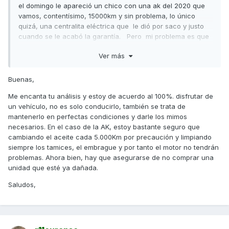
el domingo le apareció un chico con una ak del 2020 que
vamos, contentísimo, 15000km y sin problema, lo único
quizá, una centralita eléctrica que le dió por saco y justo
cuando se le acabó la garantía. Pero mi problema es que
me ha encantado esta moto. Y bueno, que si falla, tengo un
Ver más
coche antiguo, un r11 turbo, y puedo asegurar que
problemas si que da este coche, que si se calientan, que si
bueno...... y por eso no dejo de andar con el y disfrutarlo, y
Buenas,
la verdad, es que pienso hacer lo mismo con la moto,
Me encanta tu análisis y estoy de acuerdo al 100%. disfrutar de
aunque quizá la compre nueva cuando salga o si miro una
un vehículo, no es solo conducirlo, también se trata de
de 2ª medianamente nueva, la miraré con mucha lupa.
mantenerlo en perfectas condiciones y darle los mimos
necesarios. En el caso de la AK, estoy bastante seguro que
cambiando el aceite cada 5.000Km por precaución y limpiando
gracias!
siempre los tamices, el embrague y por tanto el motor no tendrán
problemas. Ahora bien, hay que asegurarse de no comprar una
unidad que esté ya dañada.
Saludos,