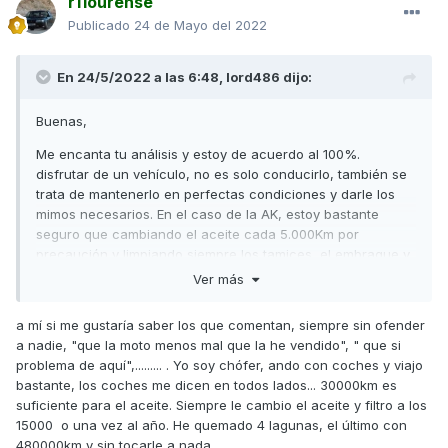
r11ourense
Publicado
24 de Mayo del 2022
En 24/5/2022 a las 6:48,
lord486
dijo:
Buenas,
Me encanta tu análisis y estoy de acuerdo al 100%.
disfrutar de un vehículo, no es solo conducirlo, también se
trata de mantenerlo en perfectas condiciones y darle los
mimos necesarios. En el caso de la AK, estoy bastante
seguro que cambiando el aceite cada 5.000Km por
precaución y limpiando siempre los tamices, el embrague y
por tanto el motor no tendrán problemas. Ahora bien, hay
Ver más
que asegurarse de no comprar una unidad que esté ya
dañada.
a mí si me gustaría saber los que comentan, siempre sin ofender
a nadie, "que la moto menos mal que la he vendido", " que si
Saludos,
problema de aquí",......... . Yo soy chófer, ando con coches y viajo
bastante, los coches me dicen en todos lados... 30000km es
suficiente para el aceite. Siempre le cambio el aceite y filtro a los
15000 o una vez al año. He quemado 4 lagunas, el último con
480000km y sin tocarle a nada.