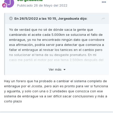
Publicado
26 de Mayo del 2022
En 26/5/2022 a las 10:15,
Jorgeabuela
dijo:
Yo de verdad que no sé de dónde saca la gente que
cambiando el aceite cada 5.000km se soluciona el fallo de
embrague, yo no he encontrado ningún dato que corrobore
esa afirmación, podría servir para detectar que comienza a
fallar el embrague al revisar los tamices en el cambio pero
no solucionar el tema de su desgaste prematuro. En mi
caso me partió el motor por ese tema 2.500km después del
cambio de aceite/limpieza de tamices.
Ver más
Respecto al cambio de discos, como he comentado antes,
el taller en garantía cambia el conjunto completo que son
Hay un forero que ha probado a cambiar el sistema completo de
1.000€, entiendo que si pillas la avería al comienzo lo suyo
embrague por el Jcosta.. pero aún es pronto para ver si funciona
será cambiar solo los discos, pero tampoco saldrá barato si
y aguanta, y solo con una o 2 unidades que conozca con ese
el precio de los discos que supera los 100€ le sumas la
sistema de embrague va a ser difícil sacar conclusiones y más a
mano de obra ...
corto plazo
Y lo más importante respecto a lo que comentas de ponerle
discos malossi ya hay un campañero que lo probó (