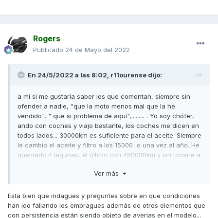
Rogers
Publicado
24 de Mayo del 2022
En 24/5/2022 a las 8:02,
r11ourense
dijo:
a mí si me gustaría saber los que comentan, siempre sin
ofender a nadie, "que la moto menos mal que la he
vendido", " que si problema de aquí",......... . Yo soy chófer,
ando con coches y viajo bastante, los coches me dicen en
todos lados... 30000km es suficiente para el aceite. Siempre
le cambio el aceite y filtro a los 15000 o una vez al año. He
quemado 4 lagunas, el último con 480000km y sin tocarle a
nada.
Ver más
Quiero entender que una moto es exactamente igual, quizá
peor, dado que es un motor más pequeño y trabaja a un
Esta bien que indagues y preguntes sobre en que condiciones
régimen de vueltas mayor. Pero siempre puede existir un
han ido fallando los embragues además de otros elementos que
fallo de fabricación, desde luego. Pero entiendo que el
con persistencia están siendo objeto de averias en el modelo...