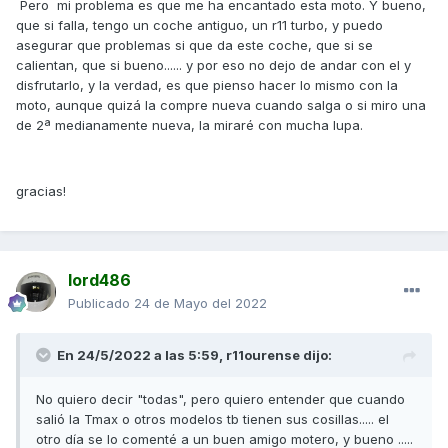
Pero mi problema es que me ha encantado esta moto. Y bueno,
También he leído los comentarios de los compañeros que
que si falla, tengo un coche antiguo, un r11 turbo, y puedo
están encantados con sus AK, pero aunque a mí también
asegurar que problemas si que da este coche, que si se
me gusta mucho, dudo que me arriesgase a comprar una
calientan, que si bueno...... y por eso no dejo de andar con el y
de segunda mano. Sin embargo, si fuese nueva, no lo
disfrutarlo, y la verdad, es que pienso hacer lo mismo con la
dudaría.
moto, aunque quizá la compre nueva cuando salga o si miro una
de 2ª medianamente nueva, la miraré con mucha lupa.
Saludos,
gracias!
lord486
Publicado
24 de Mayo del 2022
En 24/5/2022 a las 5:59,
r11ourense
dijo:
No quiero decir "todas", pero quiero entender que cuando
salió la Tmax o otros modelos tb tienen sus cosillas..... el
otro día se lo comenté a un buen amigo motero, y bueno .....