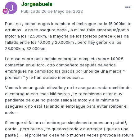
Jorgeabuela
Publicado
26 de Mayo del 2022
Pues no , como tengas k cambiar el embrague cada 15.000km te
arruinas , y no te asegura nada , a mi me fallo embrague/partió
motor a los 12.500km, la mayoría de los foreros parece k les ha
fallado entre los 10.000 y 20.000km , pero hay gente k a los
28.000km, 32.000km .
La casa cobra por cambio embrague completo sobre 1.000€
comentan en el foro, otro compañero después de varios
embragues ha cambiado los discos por unos de una marca "
premium " y le han durado menos aún ...
Vamos k es un gasto elevado y no te aseguras nada cambiando
el embrague con esos kilómetros , te recomiendo estar muy
pendiente de que no pierda salida la moto y a la mínima te
asegures k no está fallando el embrague para evitar romper el
motor .
Si es que si fallara el embrague simplemente pues una putad*,
gorda , pero bueno , te quedas tirado y a arreglar ( que es una
pasta ) .... el problema k ese fallo muchas veces provoca la rotura