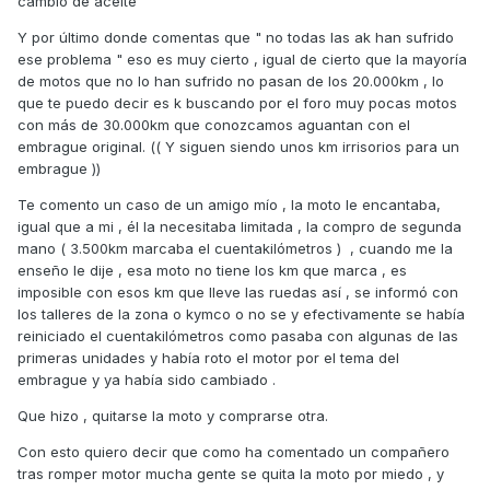
cambio de aceite
funcionamiento de la moto.
Y por último donde comentas que " no todas las ak han sufrido
En tu caso concreto, creo que ya te has hecho una idea de
ese problema " eso es muy cierto , igual de cierto que la mayoría
como mantener tu AK y detectar precozmente los fallos de
de motos que no lo han sufrido no pasan de los 20.000km , lo
embrague, así que estoy seguro que disfrutarás mucho con
que te puedo decir es k buscando por el foro muy pocas motos
ella.
con más de 30.000km que conozcamos aguantan con el
Saludos,
embrague original. (( Y siguen siendo unos km irrisorios para un
embrague ))
Te comento un caso de un amigo mío , la moto le encantaba,
igual que a mi , él la necesitaba limitada , la compro de segunda
mano ( 3.500km marcaba el cuentakilómetros ) , cuando me la
enseño le dije , esa moto no tiene los km que marca , es
imposible con esos km que lleve las ruedas así , se informó con
los talleres de la zona o kymco o no se y efectivamente se había
reiniciado el cuentakilómetros como pasaba con algunas de las
primeras unidades y había roto el motor por el tema del
embrague y ya había sido cambiado .
Que hizo , quitarse la moto y comprarse otra.
Con esto quiero decir que como ha comentado un compañero
tras romper motor mucha gente se quita la moto por miedo , y