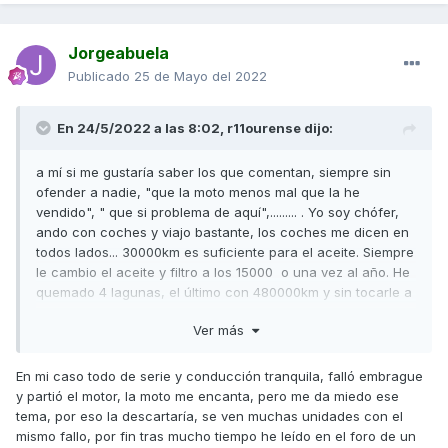
Jorgeabuela
Publicado
25 de Mayo del 2022
En 24/5/2022 a las 8:02,
r11ourense
dijo:
a mí si me gustaría saber los que comentan, siempre sin
ofender a nadie, "que la moto menos mal que la he
vendido", " que si problema de aquí",......... . Yo soy chófer,
ando con coches y viajo bastante, los coches me dicen en
todos lados... 30000km es suficiente para el aceite. Siempre
le cambio el aceite y filtro a los 15000 o una vez al año. He
quemado 4 lagunas, el último con 480000km y sin tocarle a
nada.
Ver más
Quiero entender que una moto es exactamente igual, quizá
peor, dado que es un motor más pequeño y trabaja a un
En mi caso todo de serie y conducción tranquila, falló embrague
régimen de vueltas mayor. Pero siempre puede existir un
y partió el motor, la moto me encanta, pero me da miedo ese
fallo de fabricación, desde luego. Pero entiendo que el
tema, por eso la descartaría, se ven muchas unidades con el
embrague me gustaría saber si los que le ha fallado todos
mismo fallo, por fin tras mucho tiempo he leído en el foro de un
tenían el variador de serie.