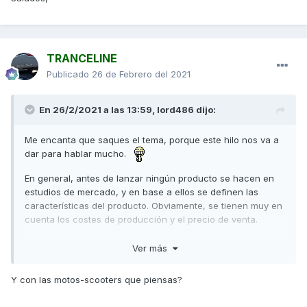
TRANCELINE
Publicado
26 de Febrero del 2021
En 26/2/2021 a las 13:59,
lord486
dijo:
Me encanta que saques el tema, porque este hilo nos va a
dar para hablar mucho.
En general, antes de lanzar ningún producto se hacen en
estudios de mercado, y en base a ellos se definen las
características del producto. Obviamente, se tienen muy en
cuenta los costes de producción y el precio de venta.
Cuando todos los fabricantes se lanzan a hacer SUV, es
Ver más
porque el mercado demanda SUV. Porque son vehículos
que al ir sentado más alto te dan más seguridad, porque
Y con las motos-scooters que piensas?
por la misma razón su espacio interior es más
aprovechable y permite que en una longitud menor para