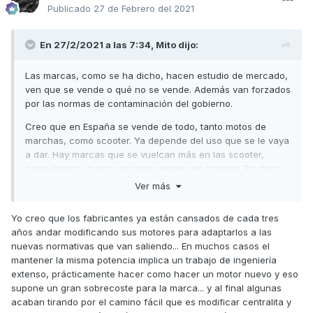
Publicado
27 de Febrero del 2021
En 27/2/2021 a las 7:34,
Mito
dijo:
Las marcas, como se ha dicho, hacen estudio de mercado,
ven que se vende o qué no se vende. Además van forzados
por las normas de contaminación del gobierno.
Creo que en España se vende de todo, tanto motos de
marchas, como scooter. Ya depende del uso que se le vaya
a dar. Hay marcas que se vuelcan más en las scooter,
como kymco, que lo que mas vende son scooter. En china,
Taiwan, corea etc lo que mas usan son las scooter, por
Ver más
comodidad, espacio de carga y practica.
Yo creo que los fabricantes ya están cansados de cada tres
Hay marcas que escuchan al usuario y van mejorando sus
años andar modificando sus motores para adaptarlos a las
modelos según la demanda y se agradece.
nuevas normativas que van saliendo... En muchos casos el
Las grandes perjudicadas son las 125cc de 4 tiempos con
mantener la misma potencia implica un trabajo de ingeniería
el euro4 y el euro5. No le han dado una buena solución por
extenso, prácticamente hacer como hacer un motor nuevo y eso
que cada vez van mas bajas de potencia.
supone un gran sobrecoste para la marca... y al final algunas
acaban tirando por el camino fácil que es modificar centralita y