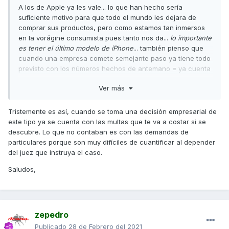
A los de Apple ya les vale... lo que han hecho sería
suficiente motivo para que todo el mundo les dejara de
comprar sus productos, pero como estamos tan inmersos
en la vorágine consumista pues tanto nos da...
lo importante
es tener el último modelo de iPhone
... también pienso que
cuando una empresa comete semejante paso ya tiene todo
previsto con los números hechos de antemano = ya cuenta
con la posible demanda y el pago de la consiguiente multa...
Ver más
Al fin y al cabo todo forma parte de la inversión teniendo el
beneficio asegurado.
Tristemente es así, cuando se toma una decisión empresarial de
Un saludo
este tipo ya se cuenta con las multas que te va a costar si se
descubre. Lo que no contaban es con las demandas de
particulares porque son muy difíciles de cuantificar al depender
del juez que instruya el caso.
Saludos,
zepedro
Publicado
28 de Febrero del 2021