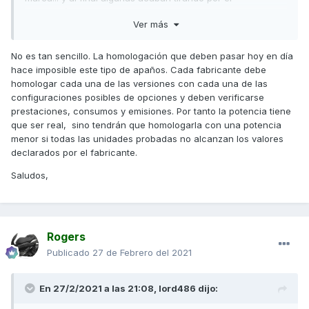
camino fácil que es modificar centralita y meter un escape
Ver más
más tapón. Luego en la ficha técnica declaro la misma
potencia y tema solucionado pq total cuando una revista
del motor en el banco de pruebas saque el verdadero
No es tan sencillo. La homologación que deben pasar hoy en día
resultado siempre quedará la duda que habrán tomado mal
hace imposible este tipo de apaños. Cada fabricante debe
la medición o que la unidad probada no estaba lo
homologar cada una de las versiones con cada una de las
suficientemente rodada.
configuraciones posibles de opciones y deben verificarse
prestaciones, consumos y emisiones. Por tanto la potencia tiene
Un saludo
que ser real, sino tendrán que homologarla con una potencia
menor si todas las unidades probadas no alcanzan los valores
declarados por el fabricante.
Saludos,
Rogers
Publicado
27 de Febrero del 2021
En 27/2/2021 a las 21:08,
lord486
dijo: