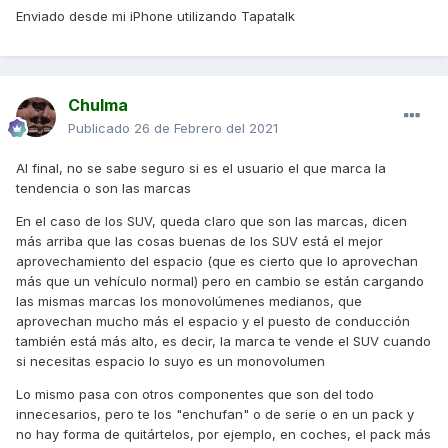
Enviado desde mi iPhone utilizando Tapatalk
que contaminan entre 3 y 4 veces más que lo que tenían
homologado (y nadie los demoniza como a los diésel). En
otros mercados tienen motores de gasolina, pero en Europa
no han funcionado comercialmente. Por eso desarrollaron
sus propios motores diésel a principios de siglo y tampoco
Chulma
funcionaron. Sin embargo en los últimos años los motores
Publicado
26 de Febrero del 2021
híbridos les han dado la notoriedad a nivel mundial que
antes no tenían y eso que son el segundo fabricante a nivel
Al final, no se sabe seguro si es el usuario el que marca la
mundial y durante años fueron el primero. Si alguno ha
tendencia o son las marcas
conducido algún híbrido de Toyota, supongo que le pasará
como a mí que no entiendo el éxito comercial que tienen.
En el caso de los SUV, queda claro que son las marcas, dicen
más arriba que las cosas buenas de los SUV está el mejor
Saludos,
aprovechamiento del espacio (que es cierto que lo aprovechan
más que un vehículo normal) pero en cambio se están cargando
las mismas marcas los monovolúmenes medianos, que
aprovechan mucho más el espacio y el puesto de conducción
también está más alto, es decir, la marca te vende el SUV cuando
si necesitas espacio lo suyo es un monovolumen
Lo mismo pasa con otros componentes que son del todo
innecesarios, pero te los "enchufan" o de serie o en un pack y
no hay forma de quitártelos, por ejemplo, en coches, el pack más