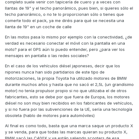
completo suele venir con tapicería de cuero y a veces con
llantas de 19" y el techo panorámico, pues bien, si quieres sólo el
techo panorámico, o no te lo proporcionan sólo o tienes que
comerte todo el pack, ya me diréis para qué se necesita una
llanta de 19" en un coche de calle
En las motos pasa lo mismo por ejemplo con la conectividad, ¿de
verdad es necesario conectar el móvil con la pantalla en una
moto? para el GPS aún lo puedo entender, pero ¿para ver los
mensajes en pantalla o las redes sociales?
En el caso de los vehículos diésel japoneses, decir que los
nipones nunca han sido partidarios de este tipo de
motorizaciones, la propia Toyota ha utilizado motores de BMW
durante muchos años y hasta que no sacó el 2,5L (un grandísimo
motor) no tenía propulsor propio si no que utilizaba el de otros
fabricantes, esto se debe por que fuera de Europa, los motores
diésel no son muy bien recibidos en los fabricantes de vehículos,
y si no fuera por las subvenciones de la UE, sería una tecnología
obsoleta (hablo de motores para automóviles)
Al final es como todo, basta que una marca saque un producto X
y se venda, para que todas las marcas quieran su producto X,
BMW sacó las C400X y ya están saliendo scooters de esa