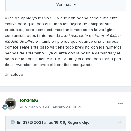
estaban perfectamente operativos cuando los he cambiado
Ver más
y salvo el anterior coche de mi mujer que lo cambiamos por
el famoso tema de las emisiones y la etiquetas
A los de Apple ya les vale... lo que han hecho sería suficiente
medioambientales, el resto los he cambiado cuando los
motivo para que todo el mundo les dejara de comprar sus
mantenimientos empezaban a ser más caros que el valor
productos, pero como estamos tan inmersos en la vorágine
venal del vehículo. Todos ellos con más de 15 años y por
consumista pues tanto nos da...
lo importante es tener el último
encima de 200.000km.
modelo de iPhone
... también pienso que cuando una empresa
Nunca he tenido problemas para conseguir recambios para
comete semejante paso ya tiene todo previsto con los números
ninguno de ellos.
hechos de antemano = ya cuenta con la posible demanda y el
pago de la consiguiente multa... Al fin y al cabo todo forma parte
Saludos,
de la inversión teniendo el beneficio asegurado.
Un saludo
lord486
Publicado
28 de Febrero del 2021
En 28/2/2021 a las 16:06,
Rogers
dijo: