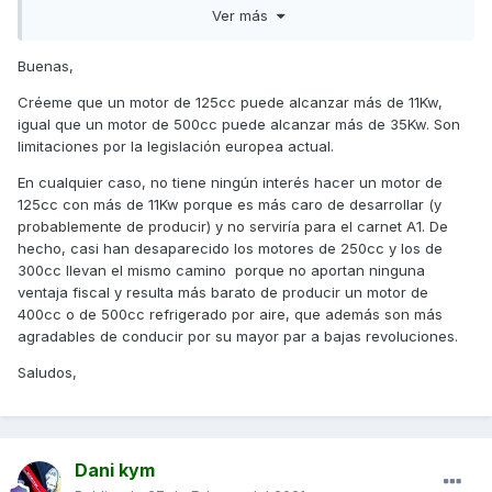
Ver más
que potencia un motor de 4T y 125 cc puede llegar a
alcanzar si no hubiese dicha restricción de los 11Kw, creo
recordar haber leído en mas de una ocasión que los
Buenas,
motores 125 cc 4T no alcanzan mucha potencia.
Créeme que un motor de 125cc puede alcanzar más de 11Kw,
igual que un motor de 500cc puede alcanzar más de 35Kw. Son
limitaciones por la legislación europea actual.
En cualquier caso, no tiene ningún interés hacer un motor de
125cc con más de 11Kw porque es más caro de desarrollar (y
probablemente de producir) y no serviría para el carnet A1. De
hecho, casi han desaparecido los motores de 250cc y los de
300cc llevan el mismo camino porque no aportan ninguna
ventaja fiscal y resulta más barato de producir un motor de
400cc o de 500cc refrigerado por aire, que además son más
agradables de conducir por su mayor par a bajas revoluciones.
Saludos,
Dani kym