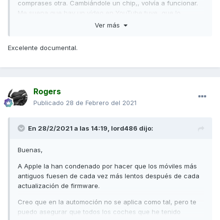
comprases otra. Cambiándole un chip,, volvía a funcionar.
Me suena que hay un vídeo en YouTube tuve, que lo
explica.
Ver más
Aquí tenéis el vídeo.
Excelente documental.
Rogers
Publicado
28 de Febrero del 2021
En 28/2/2021 a las 14:19,
lord486
dijo:
Buenas,
A Apple la han condenado por hacer que los móviles más
antiguos fuesen de cada vez más lentos después de cada
actualización de firmware.
Creo que en la automoción no se aplica como tal, pero te
puedo asegurar que todos los coches que he tenido