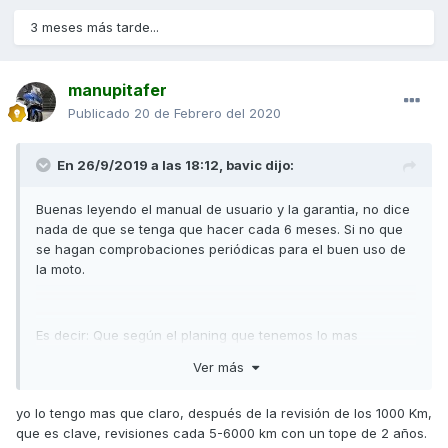
3 meses más tarde...
manupitafer
Publicado
20 de Febrero del 2020
En 26/9/2019 a las 18:12,
bavic
dijo:
Buenas leyendo el manual de usuario y la garantia, no dice
nada de que se tenga que hacer cada 6 meses. Si no que
se hagan comprobaciones periódicas para el buen uso de
la moto.
Es decir: Que según el planing que tenemos lo mas
adecuado y perfecto sería cada 5k kilometros o 6 meses,
Ver más
pero... y aquí viene lo que debéis de tener en cuenta. Es
que no es obligatorio pasar cada 6 meses, dado en en el
yo lo tengo mas que claro, después de la revisión de los 1000 Km,
libro estipula que "Si no se utiliza el vehículo con
que es clave, revisiones cada 5-6000 km con un tope de 2 años.
frecuencia, y no llega a los 5k Kilómetros, se sugiere