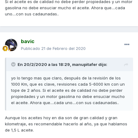
Si el aceite es de calidad no debe perder propiedades y un motor
cambiar el aceite al llegar al año"
gasolina no debe ensuciar mucho el aceite. Ahora que....cada
Vamos, que no hay que preocuparse. Por parte de la
uno....con sus cadaunadas..
garantía se excluiria si, no cumplieramos este mínimo. (
5000km o 1 año) pero ellos con ámbito de que te gastes
mas dinero es que te digan que para que este en perfectas
condiciones lo hagas cada 6 meses! UN SALUDO espero
bavic
que os haya ayudado.
Publicado
21 de Febrero del 2020
Dicho esto y para los "Nuevos" si que es obligatoria pasar
En 20/2/2020 a las 18:29,
manupitafer
dijo:
la de los 1000km o antes de los 6 meses si no se retira la
garantía (Asumo que lo sabéis, pero no es malo refrescarlo)
yo lo tengo mas que claro, después de la revisión de los
pasar una buena tarde.
1000 Km, que es clave, revisiones cada 5-6000 km con un
tope de 2 años. Si el aceite es de calidad no debe perder
propiedades y un motor gasolina no debe ensuciar mucho
el aceite. Ahora que....cada uno....con sus cadaunadas..
Aunque los aceites hoy en dia son de gran calidad y gran
kilometraje, es recomendable hacerlo al año, ya que hablamos
de 1,5 L aceite.