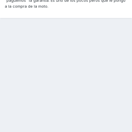
"paguemos" la garantía. Es uno de los pocos peros que le pongo
a la compra de la moto.