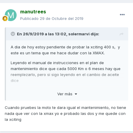
manutrees
Publicado
29 de Octubre del 2019
En 26/9/2019 a las 13:02,
solermarvi
dijo:
A dia de hoy estoy pendiente de probar la xciting 400 s, y
este es un tema que me hace dudar con la XMAX.
Leyendo el manual de instrucciones en el plan de
mantenimiento dice que cada 5000 Km o 6 meses hay que
reemplezarlo, pero si sigo leyendo en el cambio de aceite
dice
Si el vehículo no se usa con frecuencia y los 5.000 km no
Ver más
se alcanzan en un 1 año, se sugiere cambiar el aceite ya
que se degrada con el tiempo y podría causar daños
Cuando pruebes la moto te dara igual el mantenimiento, no tiene
mecánicos.
nada que ver con la xmax yo e probado las dos y me quede con
Por lo cual yo entiendo, que no hay que hacerlo cada seis
la xciting
meses.