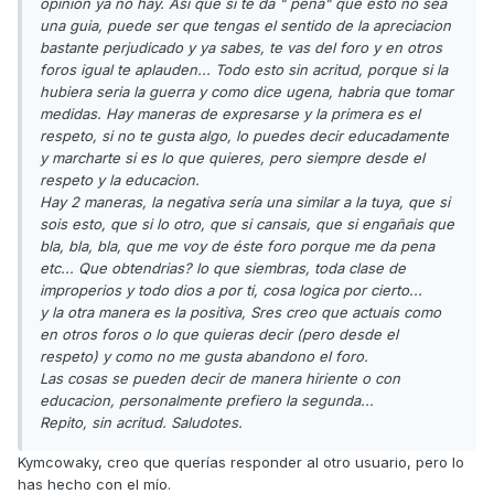
opinion ya no hay. Asi que si te da " pena" que esto no sea
una guia, puede ser que tengas el sentido de la apreciacion
bastante perjudicado y ya sabes, te vas del foro y en otros
foros igual te aplauden... Todo esto sin acritud, porque si la
hubiera seria la guerra y como dice ugena, habria que tomar
medidas. Hay maneras de expresarse y la primera es el
respeto, si no te gusta algo, lo puedes decir educadamente
y marcharte si es lo que quieres, pero siempre desde el
respeto y la educacion.
Hay 2 maneras, la negativa sería una similar a la tuya, que si
sois esto, que si lo otro, que si cansais, que si engañais que
bla, bla, bla, que me voy de éste foro porque me da pena
etc... Que obtendrias? lo que siembras, toda clase de
improperios y todo dios a por ti, cosa logica por cierto...
y la otra manera es la positiva, Sres creo que actuais como
en otros foros o lo que quieras decir (pero desde el
respeto) y como no me gusta abandono el foro.
Las cosas se pueden decir de manera hiriente o con
educacion, personalmente prefiero la segunda...
Repito, sin acritud. Saludotes.
Kymcowaky, creo que querías responder al otro usuario, pero lo
has hecho con el mío.