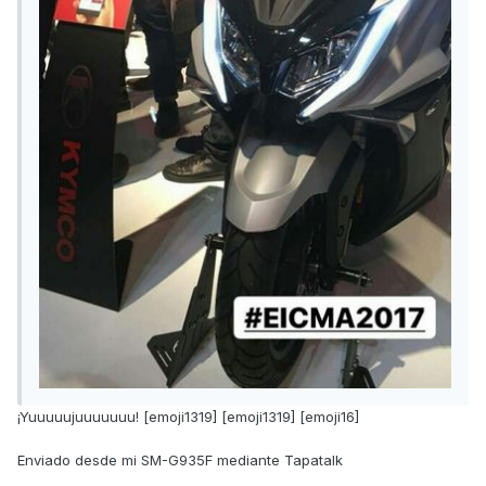
¡Yuuuuujuuuuuuu! [emoji1319] [emoji1319] [emoji16]
Enviado desde mi SM-G935F mediante Tapatalk