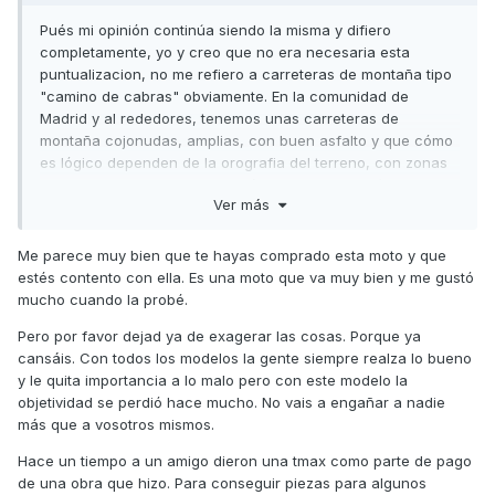
Pués mi opinión continúa siendo la misma y difiero
completamente, yo y creo que no era necesaria esta
puntualizacion, no me refiero a carreteras de montaña tipo
"camino de cabras" obviamente. En la comunidad de
Madrid y al rededores, tenemos unas carreteras de
montaña cojonudas, amplias, con buen asfalto y que cómo
es lógico dependen de la orografia del terreno, con zonas
rapidas enlazadas y tramos más lentos pero en líneas
Ver más
generales.... En nada se parecen aún "circuito de karting"
Me parece muy bien que te hayas comprado esta moto y que
estés contento con ella. Es una moto que va muy bien y me gustó
Llevo más de 20 años moviendo por esas carreteras con
mucho cuando la probé.
motos de gran cilindrada y son las mejores para probar una
moto (Fuera de circuito claro) y éste AK550 saca matricula
Pero por favor dejad ya de exagerar las cosas. Porque ya
de honor en ellas.
cansáis. Con todos los modelos la gente siempre realza lo bueno
y le quita importancia a lo malo pero con este modelo la
objetividad se perdió hace mucho. No vais a engañar a nadie
Lo de rozar con el AK, es harto difícil, ya que se desarrolló
más que a vosotros mismos.
rodando muy rápido en circuito y por lo tanto, no puedes ir
Hace un tiempo a un amigo dieron una tmax como parte de pago
"rascando" el AK en las curvas del mismo. El grado de
de una obra que hizo. Para conseguir piezas para algunos
inclinación que permite éste AK, es mayor que el de sus