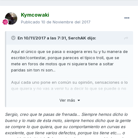
Kymcowaki
Publicado
10 de Noviembre del 2017
En 10/11/2017 a las 7:31,
SerchAK
dijo:
Aquí el único que se pasa o exagera eres tu y tu manera de
escribir/contestar, porque pareces el típico troll, que se
mete en foros de motos que ni siquiera tiene a soltar
paridas sin ton ni son...
Aquí cada uno pone en común su opinión, sensaciones o lo
que quiera y no vas a venir tu a decir lo que se puede o no
hablar o decir, sólo faltaba...
Ver más
Enviado desde mi SM-G935F mediante Tapatalk
Sergio, creo que te pasas de frenada... Siempre hemos dicho lo
bueno y lo malo de ésta moto, siempre hemos dicho que la gente
se compre lo que quiera, que su comportamiento en curvas es
excelente, que tiene varios defectos, porque los tiene etc.... o