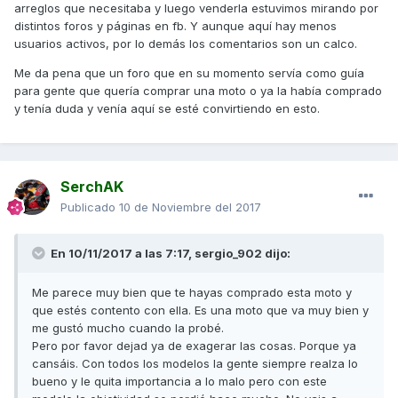
arreglos que necesitaba y luego venderla estuvimos mirando por
rivales maxiscooter, incluyendo claro está al T-Max. Que
distintos foros y páginas en fb. Y aunque aquí hay menos
por la red tienes varias comparativas donde el T-Max va
usuarios activos, por lo demás los comentarios son un calco.
rascando mientras que el AK no roza con nada.
Me da pena que un foro que en su momento servía como guía
para gente que quería comprar una moto o ya la había comprado
Saludos
y tenía duda y venía aquí se esté convirtiendo en esto.
PD:Entiendo que quizás lo de "carreteras de montaña"
pueda dar lugar a errores de concepto, ya que comprendo
que habrá zonas donde las carreteras de este tipo, sean
SerchAK
extremadamente lentas y con firme irregular.
Publicado
10 de Noviembre del 2017
En 10/11/2017 a las 7:17,
sergio_902
dijo:
Me parece muy bien que te hayas comprado esta moto y
que estés contento con ella. Es una moto que va muy bien y
me gustó mucho cuando la probé.
Pero por favor dejad ya de exagerar las cosas. Porque ya
cansáis. Con todos los modelos la gente siempre realza lo
bueno y le quita importancia a lo malo pero con este