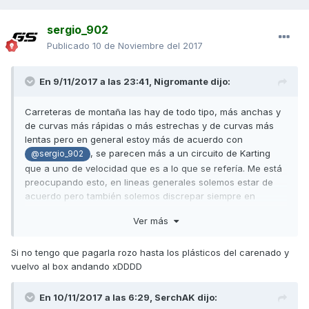
sergio_902
Publicado
10 de Noviembre del 2017
En 9/11/2017 a las 23:41,
Nigromante
dijo:
Carreteras de montaña las hay de todo tipo, más anchas y
de curvas más rápidas o más estrechas y de curvas más
lentas pero en general estoy más de acuerdo con
, se parecen más a un circuito de Karting
@sergio_902
que a uno de velocidad que es a lo que se refería. Me está
preocupando esto, en lineas generales solemos estar de
acuerdo pero también solemos discrepar siempre en
detalles, y últimamente coincido siempre al 100% con él.
Ver más
Y eso de que la AK no roza, que me dejen a mi una, en un
circuito, sin miedo a tener que pagarla y ya verás si roza o
Si no tengo que pagarla rozo hasta los plásticos del carenado y
no roza, que la rasco entera.
vuelvo al box andando xDDDD
En 10/11/2017 a las 6:29,
SerchAK
dijo: