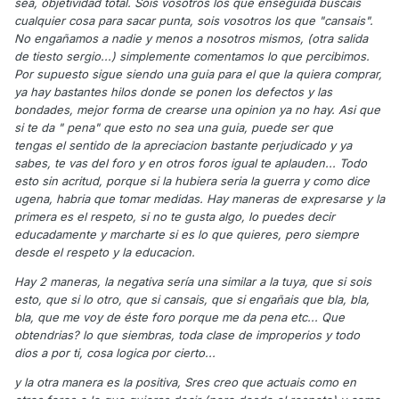
sea, objetividad total. Sois vosotros los que enseguida buscais
cualquier cosa para sacar punta, sois vosotros los que "cansais".
No engañamos a nadie y menos a nosotros mismos, (otra salida
de tiesto sergio...) simplemente comentamos lo que percibimos.
Por supuesto sigue siendo una guia para el que la quiera comprar,
ya hay bastantes hilos donde se ponen los defectos y las
bondades, mejor forma de crearse una opinion ya no hay. Asi que
si te da " pena" que esto no sea una guia, puede ser que
tengas el sentido de la apreciacion bastante perjudicado y ya
sabes, te vas del foro y en otros foros igual te aplauden... Todo
esto sin acritud, porque si la hubiera seria la guerra y como dice
ugena, habria que tomar medidas. Hay maneras de expresarse y la
primera es el respeto, si no te gusta algo, lo puedes decir
educadamente y marcharte si es lo que quieres, pero siempre
desde el respeto y la educacion.
Hay 2 maneras, la negativa sería una similar a la tuya, que si sois
esto, que si lo otro, que si cansais, que si engañais que bla, bla,
bla, que me voy de éste foro porque me da pena etc... Que
obtendrias? lo que siembras, toda clase de improperios y todo
dios a por ti, cosa logica por cierto...
y la otra manera es la positiva, Sres creo que actuais como en