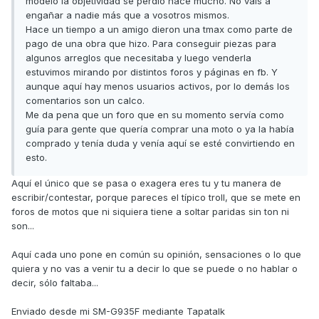
modelo la objetividad se perdió hace mucho. No vais a
engañar a nadie más que a vosotros mismos.
Hace un tiempo a un amigo dieron una tmax como parte de
pago de una obra que hizo. Para conseguir piezas para
algunos arreglos que necesitaba y luego venderla
estuvimos mirando por distintos foros y páginas en fb. Y
aunque aquí hay menos usuarios activos, por lo demás los
comentarios son un calco.
Me da pena que un foro que en su momento servía como
guía para gente que quería comprar una moto o ya la había
comprado y tenía duda y venía aquí se esté convirtiendo en
esto.
Aquí el único que se pasa o exagera eres tu y tu manera de
escribir/contestar, porque pareces el típico troll, que se mete en
foros de motos que ni siquiera tiene a soltar paridas sin ton ni
son...
Aquí cada uno pone en común su opinión, sensaciones o lo que
quiera y no vas a venir tu a decir lo que se puede o no hablar o
decir, sólo faltaba...
Enviado desde mi SM-G935F mediante Tapatalk