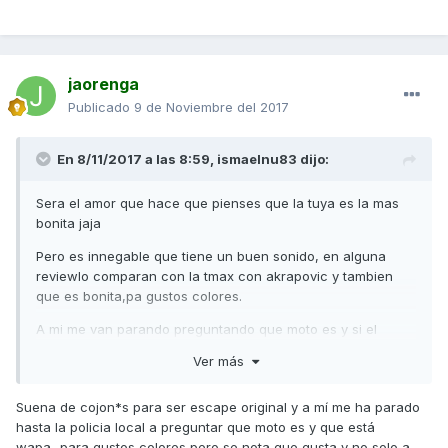
jaorenga
Publicado
9 de Noviembre del 2017
En 8/11/2017 a las 8:59,
ismaelnu83
dijo:
Sera el amor que hace que pienses que la tuya es la mas
bonita jaja
Pero es innegable que tiene un buen sonido, en alguna
reviewlo comparan con la tmax con akrapovic y tambien
que es bonita,pa gustos colores.
A mi me van parando preguntando que moto es y si el
escape es de serie.
Ver más
Esperando la actu para llevar gps eso si que es la ost*a!
Suena de cojon*s para ser escape original y a mí me ha parado
hasta la policia local a preguntar que moto es y que está
wapa...para gustos colores pero se nota que gusta y no solo a