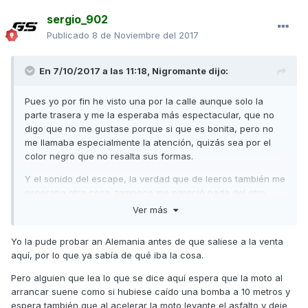
sergio_902
Publicado
8 de Noviembre del 2017
En 7/10/2017 a las 11:18,
Nigromante
dijo:
Pues yo por fin he visto una por la calle aunque solo la
parte trasera y me la esperaba más espectacular, que no
digo que no me gustase porque si que es bonita, pero no
me llamaba especialmente la atención, quizás sea por el
color negro que no resalta sus formas.
Y el sonido del escape, la verdad que de leeros también me
esperaba otra cosa, tampoco me pareció nada del otro
mundo y desde luego a mi no me pareció para nada
Ver más
parecido al de una CBR 600 como he llegado a leer,
supongo que será en altas donde suene realmente bien
Yo la pude probar an Alemania antes de que saliese a la venta
porque yo la he visto por ciudad e iba tranquilo con ella,
aquí, por lo que ya sabía de qué iba la cosa.
hasta ni me pareció muy distinto del sonido de un
monocilíndrico.
Pero alguien que lea lo que se dice aquí espera que la moto al
arrancar suene como si hubiese caído una bomba a 10 metros y
espera también que al acelerar la moto levante el asfalto y deje