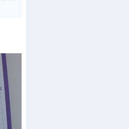
 las
 caro
mo tal
emos que
ma de
pese a los
iendo su