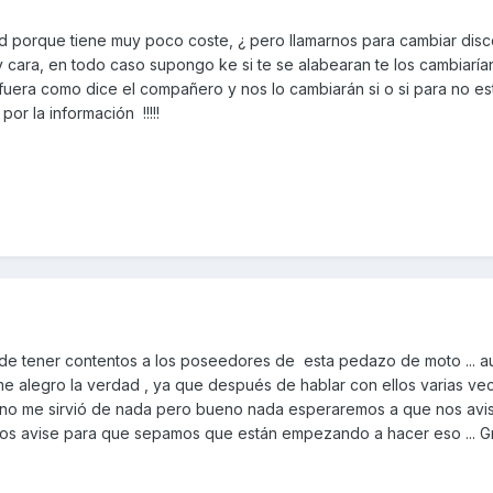
 porque tiene muy poco coste, ¿ pero llamarnos para cambiar dis
y cara, en todo caso supongo ke si te se alabearan te los cambiaría
 fuera como dice el compañero y nos lo cambiarán si o si para no es
por la información !!!!!
e tener contentos a los poseedores de esta pedazo de moto ... 
me alegro la verdad , ya que después de hablar con ellos varias ve
 no me sirvió de nada pero bueno nada esperaremos a que nos avisen
nos avise para que sepamos que están empezando a hacer eso ... G