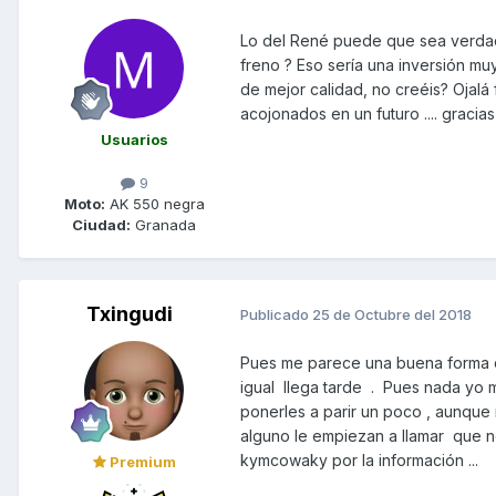
Lo del René puede que sea verdad
freno ? Eso sería una inversión mu
de mejor calidad, no creéis? Ojalá
acojonados en un futuro .... gracias 
Usuarios
9
Moto:
AK 550 negra
Ciudad:
Granada
Txingudi
Publicado
25 de Octubre del 2018
Pues me parece una buena forma d
igual llega tarde . Pues nada yo 
ponerles a parir un poco , aunque
alguno le empiezan a llamar que 
kymcowaky por la información ...
Premium