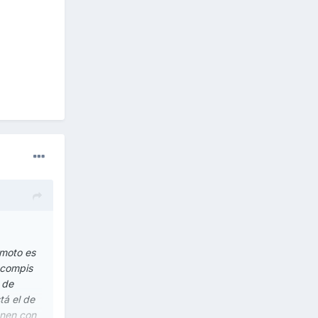
 moto es
 compis
 de
tá el de
enen con