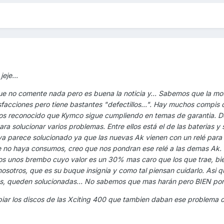
jeje...
ue no comente nada pero es buena la noticia y... Sabemos que la mo
facciones pero tiene bastantes "defectillos...". Hay muchos compi
os reconocido que Kymco sigue cumpliendo en temas de garantia. D
ra solucionar varios problemas. Entre ellos está el de las baterias y 
a parece solucionado ya que las nuevas Ak vienen con un relé para
e no haya consumos, creo que nos pondran ese relé a las demas Ak. 
nos unos brembo cuyo valor es un 30% mas caro que los que trae, bi
osotros, que es su buque insignia y como tal piensan cuidarlo. Asi 
as, queden solucionadas... No sabemos que mas harán pero BIEN po
iar los discos de las Xciting 400 que tambien daban ese problema 