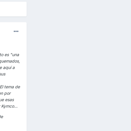
to es "una
s quemados,
e aquí a
sus
El tema de
en por
que esas
r Kymco...
de