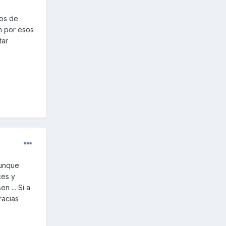
cos de
n por esos
tar
aunque
ces y
 ... Si a
racias