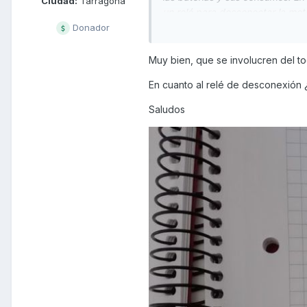
Ciudad:
Tarragona
un relé para desconectar la mot
demas Ak. El tema de los disco
Donador
que los que trae, bien por Kymco
piensan cuidarlo. Asi que esas 
Muy bien, que se involucren del t
mas harán pero BIEN por Kymco
En cuanto al relé de desconexión ¿
Ah, creo que tambien querian c
Saludos
calidad...
No y si es para ilusionarse, per
detractores de la marca (por s
trabajo y bien hecho...
Saludos compis y a esperar un p