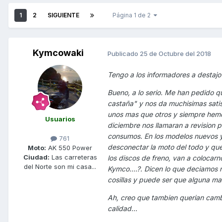
1
2
SIGUIENTE
Página 1 de 2
Kymcowaki
Publicado
25 de Octubre del 2018
Tengo a los informadores a destajo 
Bueno, a lo serio. Me han pedido q
castaña" y nos da muchisimas satis
unos mas que otros y siempre hem
Usuarios
diciembre nos llamaran a revision pa
consumos. En los modelos nuevos y
761
desconectar la moto del todo y qu
Moto:
AK 550 Power
Ciudad:
Las carreteras
los discos de freno, van a colocar
del Norte son mi casa...
Kymco....?. Dicen lo que deciamos n
cosillas y puede ser que alguna m
Ah, creo que tambien querian camb
calidad...