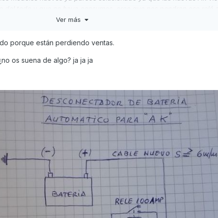
o del todo y que no haya consumos, creo que nos pondran ese relé a
s de freno, van a colocarnos unos brembo cuyo valor es un 30% mas
Ver más
....?. Dicen lo que deciamos nosotros, que es su buque insignia y co
cosillas y puede ser que alguna mas, queden solucionadas... No sab
odo porque están perdiendo ventas.
...
no os suena de algo? ja ja ja
ambiar los discos de las Xciting 400 que tambien daban ese proble
o si vemos esa implicacion por parte de ellos, será muy bienvenida y 
upuesto con mas o menos razon...) habra que reconocer que van hac
oco... ?