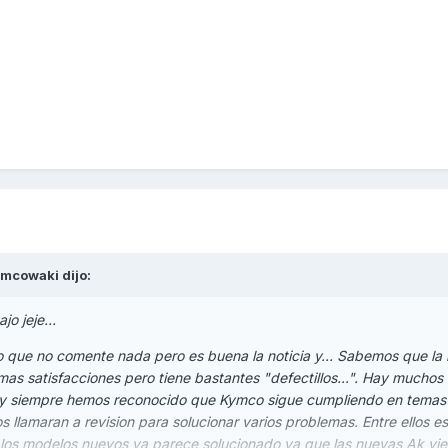
mcowaki
dijo:
jo jeje...
o que no comente nada pero es buena la noticia y... Sabemos que la
as satisfacciones pero tiene bastantes "defectillos...". Hay muchos
y siempre hemos reconocido que Kymco sigue cumpliendo en temas
s llamaran a revision para solucionar varios problemas. Entre ellos es
n los modelos nuevos ya parece solucionado ya que las nuevas Ak vi