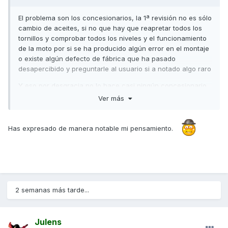
El problema son los concesionarios, la 1ª revisión no es sólo
cambio de aceites, si no que hay que reapretar todos los
tornillos y comprobar todos los niveles y el funcionamiento
de la moto por si se ha producido algún error en el montaje
o existe algún defecto de fábrica que ha pasado
desapercibido y preguntarle al usuario si a notado algo raro
Y eso por desgracia no lo hace casi ningún concesionario
a no ser que sea directo de la marca
Ver más
Salu2
Has expresado de manera notable mi pensamiento.
2 semanas más tarde...
Julens