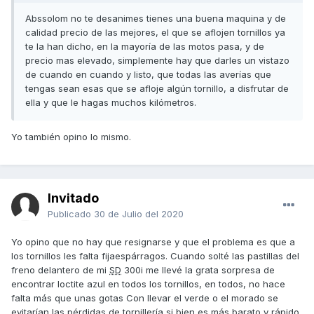
Abssolom no te desanimes tienes una buena maquina y de
calidad precio de las mejores, el que se aflojen tornillos ya
te la han dicho, en la mayoría de las motos pasa, y de
precio mas elevado, simplemente hay que darles un vistazo
de cuando en cuando y listo, que todas las averías que
tengas sean esas que se afloje algún tornillo, a disfrutar de
ella y que le hagas muchos kilómetros.
Yo también opino lo mismo.
Invitado
Publicado
30 de Julio del 2020
Yo opino que no hay que resignarse y que el problema es que a
los tornillos les falta fijaespárragos. Cuando solté las pastillas del
freno delantero de mi
SD
300i me llevé la grata sorpresa de
encontrar loctite azul en todos los tornillos, en todos, no hace
falta más que unas gotas Con llevar el verde o el morado se
evitarían las pérdidas de tornillería si bien es más barato y rápido