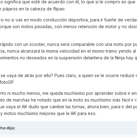
o significa que esté de acuerdo con él, lo que si le compro es que
o pájaros en la cabeza de flipao.
ero no si vas en modo conducción deportiva, para ir fuerte de verd
orque son motos pesadas, con menos retención de motor y no dosif
 rápido con un scooter, nunca será comparable con una moto por pura
ia, nunca alcanzará la misma velocidad en el mismo tramo yendo a
vimientos no deseados en la suspensión delantera de la Ninja hay q
e vaya de atrás por ello? Pues claro, a quien se le ocurre reducir
 MotoGP.
erto ni mucho menos, me queda muchísimo por aprender sobre ir en
to de marchas he notado que en la moto es muchísimo más fácil ir 
e vaya el AK dudo que cambie las tornas, ahora bien, para ir del pu
hay motos muchísimo mejores que la AK para eso.
cho
dijo: