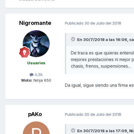
Nigromante
Publicado
30 de Julio del 2018
En 30/7/2018 a las 16:06,
ca
De traca es que quieras entende
mejores prestaciones ni mejor p
Usuarios
chasis, frenos, suspensiones...
4,8k
Moto:
Ninja 650
Da igual, sigue siendo una firma e
pAKo
Publicado
30 de Julio del 2018
En 30/7/2018 a las 17:09,
Ni