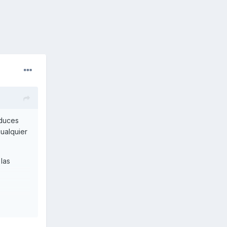
educes
cualquier
las