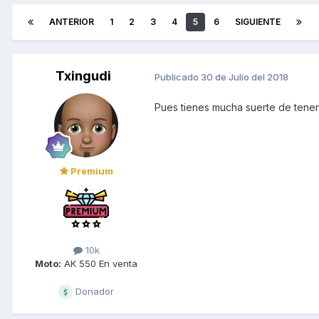
ANTERIOR
1
2
3
4
5
6
SIGUIENTE
Txingudi
Publicado
30 de Julio del 2018
Pues tienes mucha suerte de tener
Premium
10k
Moto:
AK 550 En venta
Donador