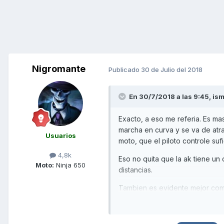
Nigromante
Publicado
30 de Julio del 2018
En 30/7/2018 a las 9:45,
is
Exacto, a eso me referia. Es ma
marcha en curva y se va de atra
Usuarios
moto, que el piloto controle su
4,8k
Eso no quita que la ak tiene u
Moto:
Ninja 650
distancias.
Tambien es evidente mejor com
Por eso uso la ak a diario! Y te
No nos volvamos locos!