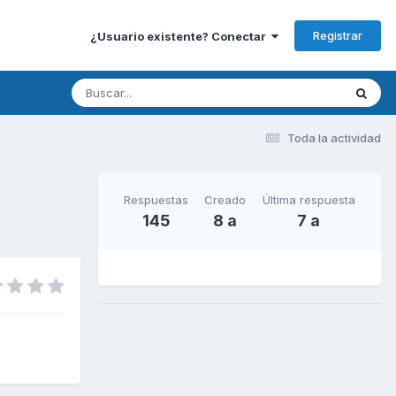
Registrar
¿Usuario existente? Conectar
Toda la actividad
Respuestas
Creado
Última respuesta
145
8 a
7 a