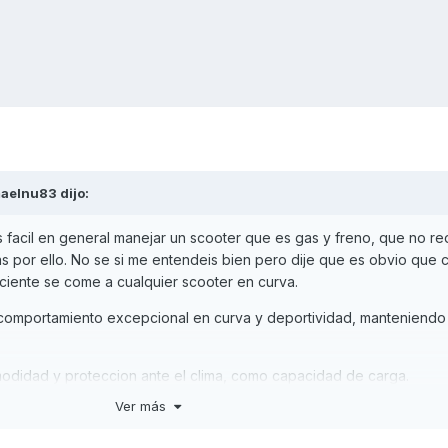
maelnu83
dijo:
s facil en general manejar un scooter que es gas y freno, que no r
s por ello. No se si me entendeis bien pero dije que es obvio que 
ficiente se come a cualquier scooter en curva.
n comportamiento excepcional en curva y deportividad, manteniendo 
odidad y proteccion ante el clima, como capacidad de carga.
Ver más
ngo la cbr guardadita para escapaditas sin mas.