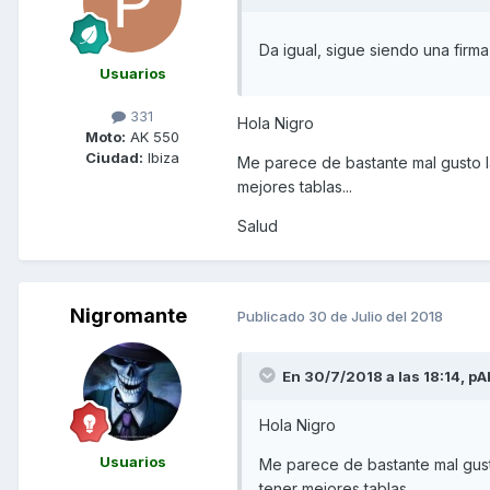
Da igual, sigue siendo una firm
Usuarios
331
Hola Nigro
Moto:
AK 550
Ciudad:
Ibiza
Me parece de bastante mal gusto la
mejores tablas...
Salud
Nigromante
Publicado
30 de Julio del 2018
En 30/7/2018 a las 18:14,
pA
Hola Nigro
Usuarios
Me parece de bastante mal gusto
tener mejores tablas...