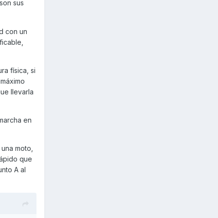
 son sus
ad con un
icable,
 física, si
l máximo
ue llevarla
 marcha en
 una moto,
rápido que
nto A al