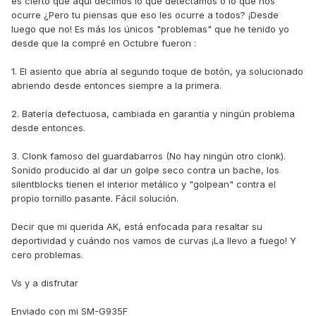
es cierto que aquí decimos lo que detectamos o lo que nos
ocurre ¿Pero tu piensas que eso les ocurre a todos? ¡Desde
luego que no! Es más los únicos "problemas" que he tenido yo
desde que la compré en Octubre fueron :
1. El asiento que abría al segundo toque de botón, ya solucionado
abriendo desde entonces siempre a la primera.
2. Batería defectuosa, cambiada en garantía y ningún problema
desde entonces.
3. Clonk famoso del guardabarros (No hay ningún otro clonk).
Sonido producido al dar un golpe seco contra un bache, los
silentblocks tienen el interior metálico y "golpean" contra el
propio tornillo pasante. Fácil solución.
Decir que mi querida AK, está enfocada para resaltar su
deportividad y cuándo nos vamos de curvas ¡La llevo a fuego! Y
cero problemas.
Vs y a disfrutar
Enviado con mi SM-G935F