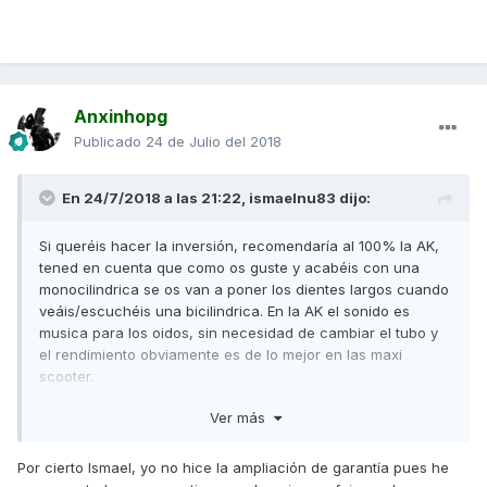
Anxinhopg
Publicado
24 de Julio del 2018
En 24/7/2018 a las 21:22,
ismaelnu83
dijo:
Si queréis hacer la inversión, recomendaría al 100% la AK,
tened en cuenta que como os guste y acabéis con una
monocilindrica se os van a poner los dientes largos cuando
veáis/escuchéis una bicilindrica. En la AK el sonido es
musica para los oidos, sin necesidad de cambiar el tubo y
el rendimiento obviamente es de lo mejor en las maxi
scooter.
Problemas? los que habéis leído, no a todo el mundo y una
Ver más
buena parte es culpa de los mecánicos por
desconocimiento. Respuesta estupenda, ampliad la garantía
Por cierto Ismael, yo no hice la ampliación de garantía pues he
a 4 años, que kymco no esta escatimando lo más mínimo