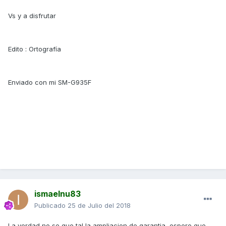
Vs y a disfrutar
Edito : Ortografía
Enviado con mi SM-G935F
ismaelnu83
Publicado
25 de Julio del 2018
La verdad no se que tal la ampliacion de garantia, espero que