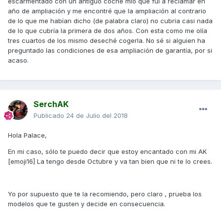
escarmentado con un antiguo coche mio que fui a reclamar en
con nada.
año de ampliación y me encontré que la ampliación al contrario
de lo que me habían dicho (de palabra claro) no cubria casi nada
Llevo 14mil km con ella y he tenido un problema electrónico
de lo que cubría la primera de dos años. Con esta como me olía
en el arranque que ya se soluciono y a tirar millas!. De
tres cuartos de los mismo deseché cogerla. No sé si alguien ha
verdad una maravilla... si la habeis probado sabreis de que
preguntado las condiciones de esa ampliación de garantía, por si
hablo, la mejor si os gusta una pequeña bestia disfrazada
acaso.
de scooter utilitaria, que no os engañe pues se comporta
>casi<(remarco para que no se me tiren al cuello) como
una moto deportiva.
Espero ayudar en vuestra decisión.
SerchAK
saludos a todos!
Publicado
24 de Julio del 2018
Hola Palace,
En mi caso, sólo te puedo decir que estoy encantado con mi AK
[emoji16] La tengo desde Octubre y va tan bien que ni te lo crees.
Yo por supuesto que te la recomiendo, pero claro , prueba los
modelos que te gusten y decide en consecuencia.