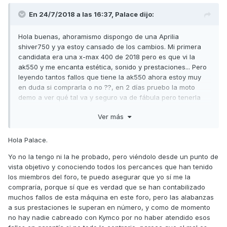
En 24/7/2018 a las 16:37,
Palace
dijo:
Hola buenas, ahoramismo dispongo de una Aprilia
shiver750 y ya estoy cansado de los cambios. Mi primera
candidata era una x-max 400 de 2018 pero es que vi la
ak550 y me encanta estética, sonido y prestaciones... Pero
leyendo tantos fallos que tiene la ak550 ahora estoy muy
en duda si comprarla o no ??, en 2 días pruebo la moto
demo a ver qué tal va y seguro va de fábula pero tenerla
siempre en el concesionario con tan pocos km por tantos
Ver más
fallos tontos es ke pfff...
Que opináis???
Hola Palace.
Gracias
Yo no la tengo ni la he probado, pero viéndolo desde un punto de
vista objetivo y conociendo todos los percances que han tenido
los miembros del foro, te puedo asegurar que yo sí me la
compraría, porque sí que es verdad que se han contabilizado
muchos fallos de esta máquina en este foro, pero las alabanzas
a sus prestaciones le superan en número, y como de momento
no hay nadie cabreado con Kymco por no haber atendido esos