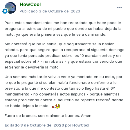
dejarás a un compañero tirado. En caso de avería o
HowCool
accidente. permanecerás a su lado hasta que él no se
Publicado
3 de Octubre del 2023
haya ido.
Pues estos mandamientos me han recordado que hace poco le
pregunté al párroco de mi pueblo que donde se había dejado la
5. No delinquirás, y mucho menos a algún hermano
moto, ya que era la primera vez que le veía caminando.
motero, así como rodarás protegido con prendas y casco
homologado y bien abrochado, además llevarás siempre
Me contestó que no lo sabía, que seguramente se la habían
la moto revisada, asegurada y en perfectas condiciones.
robado, pero que seguro que la recuperaría al siguiente domingo
ya que tenía pensado predicar sobre los 10 mandamientos y en
especial sobre el 7 - no robarás - y que estaba convencido que
el Señor le devolvería la moto.
6. No cometerás actos impuros con tu motocicleta o con
cualquier hermana motera que no lo desee, así la
Una semana más tarde volví a verle ya montado en su moto, por
mirarás siempre con buenos ojos.
lo que le pregunté si su plan había funcionado conforme a lo
previsto, a lo que me contesto que tan solo llegó hasta el 6º
mandamiento - no cometerás actos impuros - porque mientras
7. No robarás motocicletas ni accesorios de tus
estaba predicando contra el adulterio de repente recordó donde
hermanos moteros, asi como amarás tu moto como una
se había dejado la moto…
parte extensible de tu cuerpo.
Fuera de bromas, son realmente buenos. Amen
Editado
3 de Octubre del 2023
por HowCool
8. No mentirás a tus hermanos sobre la velocidad a la