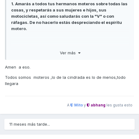
1. Amarás a todos tus hermanos moteros sobre todas las
cosas, y respetarás a sus mujeres e hijos, sus
motocicletas, así como saludarás con la "V" o con
ráfagas. De no hacerlo estás despreciando el espíritu
motero.
2. No desprestigiaras nuestro nombre, así como no
Ver más
menospreciarás la moto de cualquier hermano por tener
menor cilindrada.
Amen a eso.
Todos somos moteros ,lo de la cindrada es lo de menos,todo
3. Rodarás en grupo en todos los festivos que te sea
llegara
posible, durante el intenso calor del verano y el rudo
invierno, así como prestarás auxilio a cualquier hermano
que lo necesite. Recuerda que casco al suelo, es señal
A
Mito
y
abhang
les gusta esto
de que necesita ayuda.
11 meses más tarde...
4. Honrarás a tus mejores amigos e impartirás nuestra
filosofía a todo hermano que lo necesite, y nunca