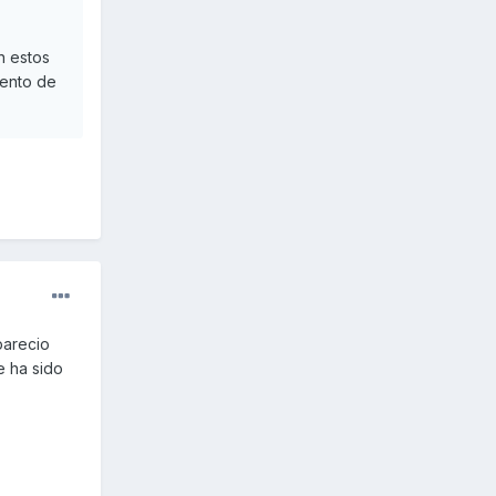
n estos
iento de
parecio
e ha sido