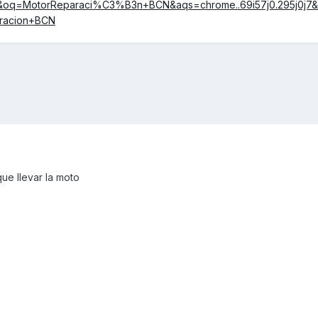
q=MotorReparaci%C3%B3n+BCN&aqs=chrome..69i57j0.295j0j7&
racion+BCN
e llevar la moto