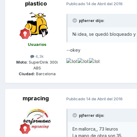
plastico
Publicado
14 de Abril del 2016
pjferrer dijo:
Ni idea, se quedó bloqueado y
Usuarios
--okey
4,3k
Moto:
SuperDink 300i
ABS
Ciudad:
Barcelona
mpracing
Publicado
14 de Abril del 2016
pjferrer dijo:
En mallorca,, 73 leuros
La mano de obra son 35.