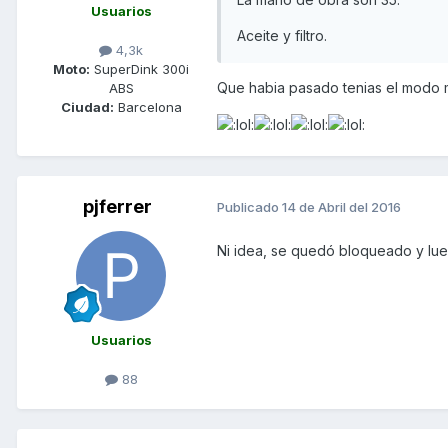
Usuarios
Aceite y filtro.
4,3k
Moto:
SuperDink 300i
Que habia pasado tenias el modo 
ABS
Ciudad:
Barcelona
pjferrer
Publicado
14 de Abril del 2016
Ni idea, se quedó bloqueado y lu
Usuarios
88