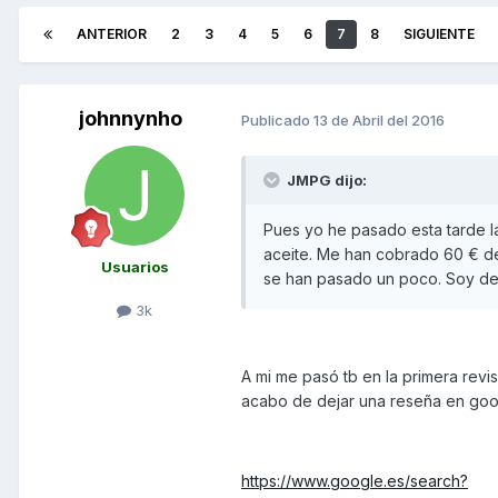
ANTERIOR
2
3
4
5
6
7
8
SIGUIENTE
johnnynho
Publicado
13 de Abril del 2016
JMPG dijo:
Pues yo he pasado esta tarde la
aceite. Me han cobrado 60 € de
Usuarios
se han pasado un poco. Soy de
3k
A mi me pasó tb en la primera rev
acabo de dejar una reseña en goo
https://www.google.es/search?