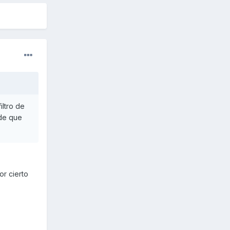
iltro de
 de que
or cierto