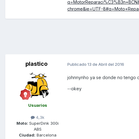
q=MotorReparaci%C3%B3n+BCN&o
chrome&ie=UTF-8#q=Moto+Repa
plastico
Publicado
13 de Abril del 2016
johnnynho ya se donde no tengo qu
--okey
Usuarios
4,3k
Moto:
SuperDink 300i
ABS
Ciudad:
Barcelona