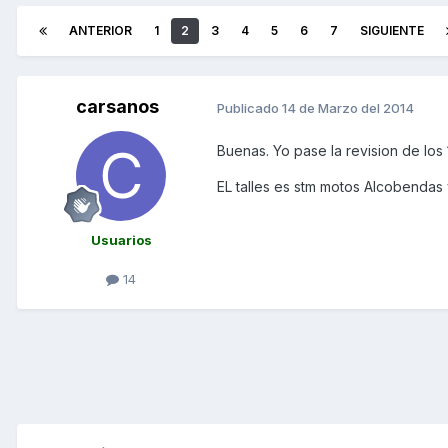
ANTERIOR
1
2
3
4
5
6
7
SIGUIENTE
carsanos
Publicado
14 de Marzo del 2014
Buenas. Yo pase la revision de los
EL talles es stm motos Alcobendas
Usuarios
14