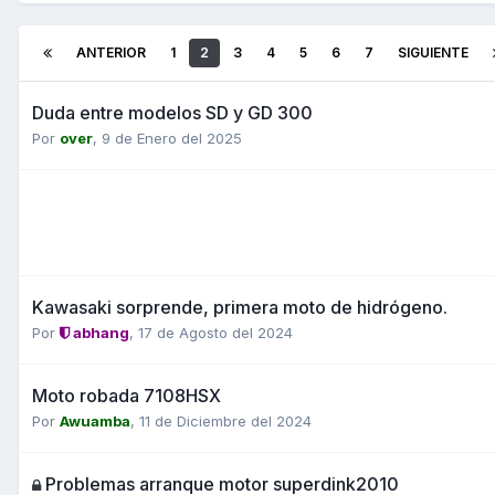
ANTERIOR
1
2
3
4
5
6
7
SIGUIENTE
Duda entre modelos SD y GD 300
Por
over
,
9 de Enero del 2025
Kawasaki sorprende, primera moto de hidrógeno.
Por
abhang
,
17 de Agosto del 2024
Moto robada 7108HSX
Por
Awuamba
,
11 de Diciembre del 2024
Problemas arranque motor superdink2010