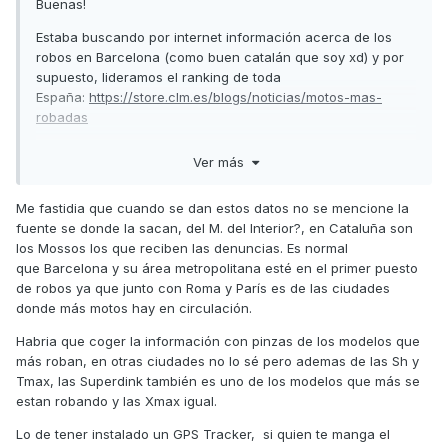
Buenas!
Estaba buscando por internet información acerca de los
robos en Barcelona (como buen catalán que soy xd) y por
supuesto, lideramos el ranking de toda
España:
https://store.clm.es/blogs/noticias/motos-mas-
robadas
No veo muchas Kymco en el listado, cosa que dudo
Ver más
realmente que sea cierta, porque todos los que vivimos en
barcelona sabemos que las scooter vuelan... Estoy harto de
Me fastidia que cuando se dan estos datos no se mencione la
ver stories de amigos en instagram compartiendo el robo de
fuente se donde la sacan, del M. del Interior?, en Cataluña son
diferentes motos
los Mossos los que reciben las denuncias. Es normal
Y mi duda es, si tienes un GPS/Tracker conectado a la moto
que Barcelona y su área metropolitana esté en el primer puesto
y no lo desactivan... ¿La policía puede perseguir el vehículo
de robos ya que junto con Roma y París es de las ciudades
para recuperarlo antes de que lo desguacen, o
donde más motos hay en circulación.
directamente se archiva la denuncia con todos los
Habria que coger la información con pinzas de los modelos que
papeles?
😅
más roban, en otras ciudades no lo sé pero ademas de las Sh y
Tmax, las Superdink también es uno de los modelos que más se
estan robando y las Xmax igual.
Lo de tener instalado un GPS Tracker, si quien te manga el