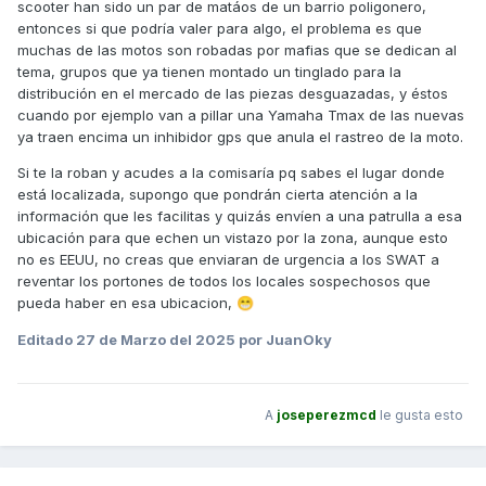
scooter han sido un par de matáos de un barrio poligonero,
entonces si que podría valer para algo, el problema es que
muchas de las motos son robadas por mafias que se dedican al
tema, grupos que ya tienen montado un tinglado para la
distribución en el mercado de las piezas desguazadas, y éstos
cuando por ejemplo van a pillar una Yamaha Tmax de las nuevas
ya traen encima un inhibidor gps que anula el rastreo de la moto.
Si te la roban y acudes a la comisaría pq sabes el lugar donde
está localizada, supongo que pondrán cierta atención a la
información que les facilitas y quizás envíen a una patrulla a esa
ubicación para que echen un vistazo por la zona, aunque esto
no es EEUU, no creas que enviaran de urgencia a los SWAT a
reventar los portones de todos los locales sospechosos que
pueda haber en esa ubicacion,
😁
Editado
27 de Marzo del 2025
por JuanOky
A
joseperezmcd
le gusta esto