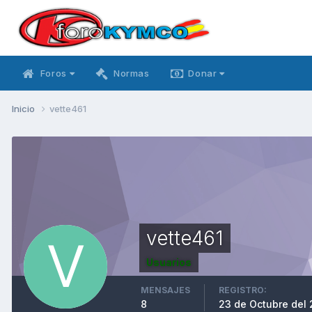
Foros
Normas
Donar
Inicio
vette461
vette461
Usuarios
MENSAJES
REGISTRO:
8
23 de Octubre del 