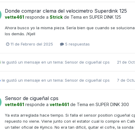
Donde comprar clema del velocimetro Superdink 125
vette461
responde a
Strick
de Tema en
SUPER DINK 125
Ahora busco yo la misma pieza. Sería bien que cuando se solucion
los demás. /Kjell
11 de Febrero del 2025
5 respuestas
i
le gustó un mensaje en un tema:
Sensor de cigueñal cps
21 de Oc
o
le gustó un mensaje en un tema:
Sensor de cigueñal cps
7 de Oct
Sensor de cigueñal cps
vette461
responde a
vette461
de Tema en
SUPER DINK 300
Ya esta arreglada hace tiempo. Si falla el sensor position cigueñal
repuesto no viene. Viene junto con el estator cual lo compre en Cal
un taller oficial de Kymco. No era tan dificil, quitar el cofre, la son