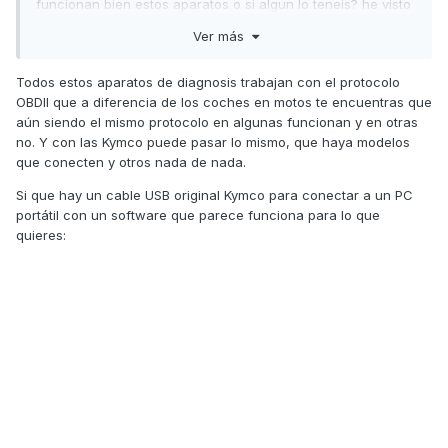
funcionan bien estos aparatos o si algun lo teneis? he visto
uno en aliexpress por 68eurs ¿como se sabe si es
Ver más
compatible con tu moto?
Todos estos aparatos de diagnosis trabajan con el protocolo
OBDII que a diferencia de los coches en motos te encuentras que
gracias
aún siendo el mismo protocolo en algunas funcionan y en otras
no. Y con las Kymco puede pasar lo mismo, que haya modelos
que conecten y otros nada de nada.
Si que hay un cable USB original Kymco para conectar a un PC
portátil con un software que parece funciona para lo que
quieres: