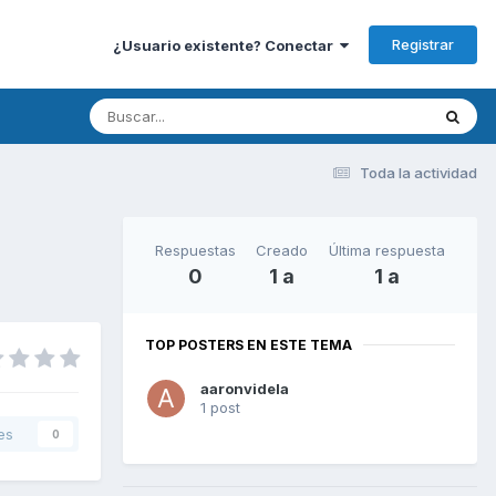
Registrar
¿Usuario existente? Conectar
Toda la actividad
Respuestas
Creado
Última respuesta
0
1 a
1 a
TOP POSTERS EN ESTE TEMA
aaronvidela
1 post
es
0