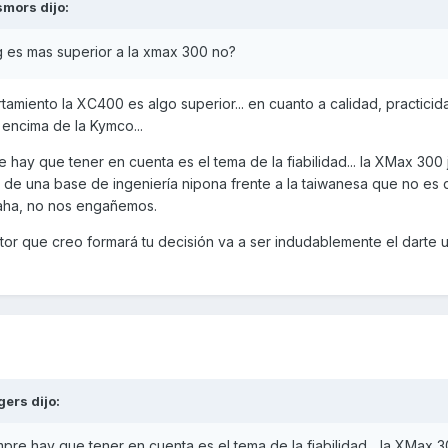
smors
dijo:
ng es mas superior a la xmax 300 no?
amiento la XC400 es algo superior... en cuanto a calidad, practicid
encima de la Kymco...
 hay que tener en cuenta es el tema de la fiabilidad... la XMax 300
 de una base de ingeniería nipona frente a la taiwanesa que no es
maha, no nos engañemos.
or que creo formará tu decisión va a ser indudablemente el darte u
gers
dijo:
pre hay que tener en cuenta es el tema de la fiabilidad... la XMax 