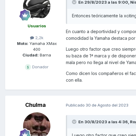
En 29/8/2023 a las 9:00,
Ni
Entonces teóricamente la xciti
Usuarios
En cuanto a deportividad y comport
2,2k
comodidad la Yamaha destaca por 
Moto:
Yamaha XMax
L
uego otro factor que creo siempre
400
Ciudad:
Barna
su baza de 1ª marca y de disponer
mala pero no llega al nivel de Ya
Donador
Como dicen los compañeros el fact
con ella.
Chulma
Publicado
30 de Agosto del 2023
En 30/8/2023 a las 4:36,
Ro
L
uego otro factor que creo siem