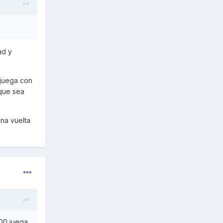
ad y
 juega con
 que sea
na vuelta
300 juega