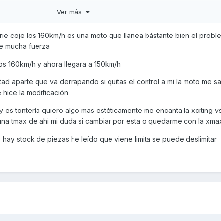
Ver más
rie coje los 160km/h es una moto que llanea bástante bien el prob
ene mucha fuerza
os 160km/h y ahora llegara a 150km/h
itad aparte que va derrapando si quitas el control a mi la moto me s
e hice la modificación
 es tontería quiero algo mas estéticamente me encanta la xciting vs
una tmax de ahi mi duda si cambiar por esta o quedarme con la xm
 hay stock de piezas he leído que viene limita se puede deslimitar