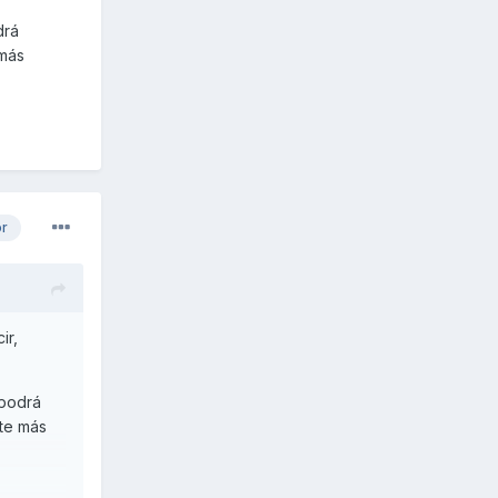
drá
 más
or
ir,
 podrá
nte más