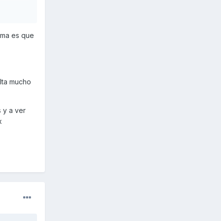
lema es que
alta mucho
 y a ver
ax