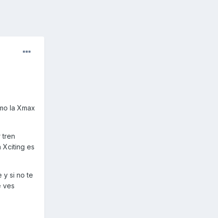
omo la Xmax
 tren
 Xciting es
 y si no te
e ves