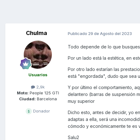
Chulma
Publicado
29 de Agosto del 2023
Todo depende de lo que busques 
Por un lado está la estética, en es
Por otro lado estarían las prestac
Usuarios
está "engordada", dudo que sea un
2,9k
Y por último el comportamiento, aqu
Moto:
People 125 GTI
delantero (barras de suspensión más
Ciudad:
Barcelona
muy superior
Donador
Dicho esto, antes de decidir, yo en
adaptas a ella, será una incomodid
cómodo y económicamente te es via
Salu2