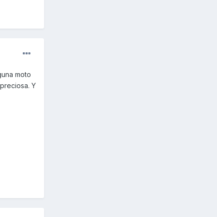
lguna moto
preciosa. Y