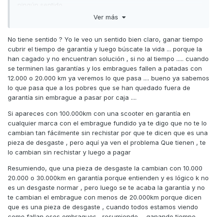
ningún sentido.
Ver más
Saludos,
No tiene sentido ? Yo le veo un sentido bien claro, ganar tiempo
cubrir el tiempo de garantía y luego búscate la vida ... porque la
han cagado y no encuentran solución , si no al tiempo ..... cuando
se terminen las garantías y los embragues fallen a patadas con
12.000 o 20.000 km ya veremos lo que pasa .... bueno ya sabemos
lo que pasa que a los pobres que se han quedado fuera de
garantía sin embrague a pasar por caja ....
Si apareces con 100.000km con una scooter en garantía en
cualquier marca con el embrague fundido ya te digo que no te lo
cambian tan fácilmente sin rechistar por que te dicen que es una
pieza de desgaste , pero aquí ya ven el problema Que tienen , te
lo cambian sin rechistar y luego a pagar
Resumiendo, que una pieza de desgaste la cambian con 10.000
20.000 o 30.000km en garantía porque entienden y es lógico k no
es un desgaste normar , pero luego se te acaba la garantía y no
te cambian el embrague con menos de 20.000km porque dicen
que es una pieza de desgaste , cuando todos estamos viendo
como fallan esos embragues , resumiendo ... ganando tiempo