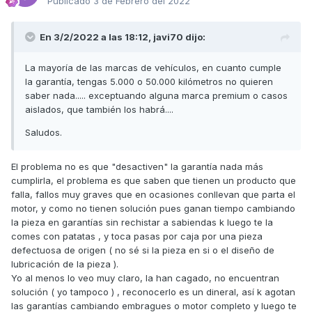
Publicado
3 de Febrero del 2022
, resumiendo ... ganando tiempo porque no encuentran
solución ....
En 3/2/2022 a las 18:12,
javi70
dijo:
La mayoría de las marcas de vehículos, en cuanto cumple
la garantía, tengas 5.000 o 50.000 kilómetros no quieren
saber nada..... exceptuando alguna marca premium o casos
aislados, que también los habrá....
Saludos.
El problema no es que "desactiven" la garantía nada más
cumplirla, el problema es que saben que tienen un producto que
falla, fallos muy graves que en ocasiones conllevan que parta el
motor, y como no tienen solución pues ganan tiempo cambiando
la pieza en garantías sin rechistar a sabiendas k luego te la
comes con patatas , y toca pasas por caja por una pieza
defectuosa de origen ( no sé si la pieza en si o el diseño de
lubricación de la pieza ).
Yo al menos lo veo muy claro, la han cagado, no encuentran
solución ( yo tampoco ) , reconocerlo es un dineral, así k agotan
las garantías cambiando embragues o motor completo y luego te