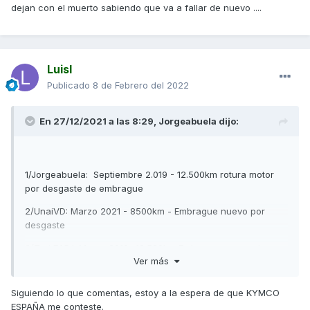
dejan con el muerto sabiendo que va a fallar de nuevo ....
Luisl
Publicado
8 de Febrero del 2022
En 27/12/2021 a las 8:29,
Jorgeabuela
dijo:
1/Jorgeabuela: Septiembre 2.019 - 12.500km rotura motor
por desgaste de embrague
2/UnaiVD: Marzo 2021 - 8500km - Embrague nuevo por
desgaste
3/Tori EAPJ: Marzo 2019 -12.500km Embrague quemado
Ver más
4/Feriber : Abril 2.019 - 10.500km cambio embrague
5/Karotone AÑO ???? 32.000km embrague quemado
6/Manet68 19.000km (fuera de garantía a pagar una pasta)
Siguiendo lo que comentas, estoy a la espera de que KYMCO
ESPAÑA me conteste.