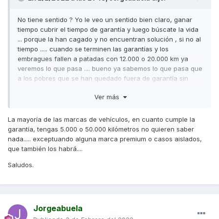
No tiene sentido ? Yo le veo un sentido bien claro, ganar
tiempo cubrir el tiempo de garantía y luego búscate la vida
... porque la han cagado y no encuentran solución , si no al
tiempo ..... cuando se terminen las garantías y los
embragues fallen a patadas con 12.000 o 20.000 km ya
veremos lo que pasa .... bueno ya sabemos lo que pasa que
a los pobres que se han quedado fuera de garantía sin
embrague a pasar por caja ....
Ver más
Si apareces con 100.000km con una scooter en garantía en
cualquier marca con el embrague fundido ya te digo que no
La mayoría de las marcas de vehículos, en cuanto cumple la
te lo cambian tan fácilmente sin rechistar por que te dicen
garantía, tengas 5.000 o 50.000 kilómetros no quieren saber
que es una pieza de desgaste , pero aquí ya ven el
nada..... exceptuando alguna marca premium o casos aislados,
problema Que tienen , te lo cambian sin rechistar y luego a
que también los habrá....
pagar
Saludos.
Resumiendo, que una pieza de desgaste la cambian con
10.000 20.000 o 30.000km en garantía porque entienden y
es lógico k no es un desgaste normar , pero luego se te
acaba la garantía y no te cambian el embrague con menos
Jorgeabuela
de 20.000km porque dicen que es una pieza de desgaste ,
cuando todos estamos viendo como fallan esos embragues