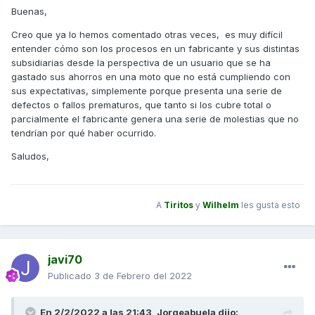
cualquier marca con el embrague fundido ya te digo que no
Buenas,
te lo cambian tan fácilmente sin rechistar por que te dicen
que es una pieza de desgaste , pero aquí ya ven el
Creo que ya lo hemos comentado otras veces, es muy difícil
problema Que tienen , te lo cambian sin rechistar y luego a
entender cómo son los procesos en un fabricante y sus distintas
pagar
subsidiarias desde la perspectiva de un usuario que se ha
gastado sus ahorros en una moto que no está cumpliendo con
Resumiendo, que una pieza de desgaste la cambian con
sus expectativas, simplemente porque presenta una serie de
10.000 20.000 o 30.000km en garantía porque entienden y
defectos o fallos prematuros, que tanto si los cubre total o
es lógico k no es un desgaste normar , pero luego se te
parcialmente el fabricante genera una serie de molestias que no
acaba la garantía y no te cambian el embrague con menos
tendrían por qué haber ocurrido.
de 20.000km porque dicen que es una pieza de desgaste ,
cuando todos estamos viendo como fallan esos embragues
Saludos,
, resumiendo ... ganando tiempo porque no encuentran
solución ....
A
Tiritos
y
Wilhelm
les gusta esto
javi70
Publicado
3 de Febrero del 2022
En 2/2/2022 a las 21:43,
Jorgeabuela
dijo: