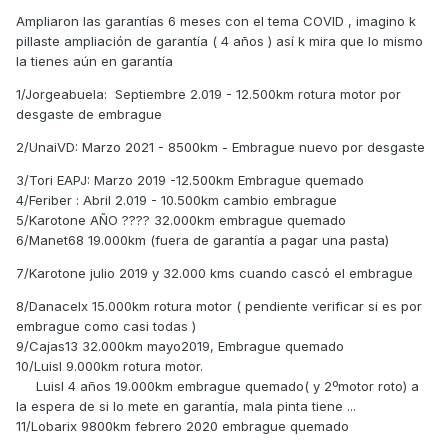
Ampliaron las garantías 6 meses con el tema COVID , imagino k
pillaste ampliación de garantía ( 4 años ) así k mira que lo mismo
la tienes aún en garantía
1/Jorgeabuela: Septiembre 2.019 - 12.500km rotura motor por
desgaste de embrague
2/UnaiVD: Marzo 2021 - 8500km - Embrague nuevo por desgaste
3/Tori EAPJ: Marzo 2019 -12.500km Embrague quemado
4/Feriber : Abril 2.019 - 10.500km cambio embrague
5/Karotone AÑO ???? 32.000km embrague quemado
6/Manet68 19.000km (fuera de garantía a pagar una pasta)
7/Karotone
julio 2019 y 32.000 kms cuando cascó el embrague
8/Danacelx 15.000km rotura motor ( pendiente verificar si es por
embrague como casi todas )
9/Cajas13 32.000km mayo2019, Embrague quemado
10/Luisl 9.000km rotura motor.
Luisl 4 años 19.000km embrague quemado( y 2ºmotor roto) a
la espera de si lo mete en garantía, mala pinta tiene ...
11/Lobarix 9800km febrero 2020 embrague quemado