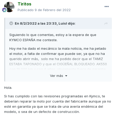
Tiritos
Publicado
9 de Febrero del 2022
En 8/2/2022 a las 23:33,
Luisl
dijo:
Siguiendo lo que comentas, estoy a la espera de que
KYMCO ESPAÑA me conteste.
Hoy me ha dado el mecánico la mala noticia, me ha petado
el motor, a falta de confirmar que puede ser, ya que no ha
querido abrir más, solo me ha podido decir que el TAMIZ
ESTABA TAPONADO y que el CIGÜEÑAL BLOQUEADO. AK550
con 19 000 km y con 4 años, obviamente fuera de garantia.
Estoy temblando
Ver más
Hola.
Si has cumplido con las revisiones programadas en Kymco, te
deberían reparar la moto por cuenta del fabricante aunque ya no
esté en garantía ya que se trata de una avería endémica del
modelo, o sea de un defecto de construcción.