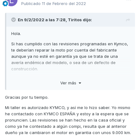
Publicado
11 de Febrero del 2022
En 9/2/2022 a las 7:28,
Tiritos
dijo:
Hola.
Si has cumplido con las revisiones programadas en Kymco,
te deberían reparar la moto por cuenta del fabricante
aunque ya no esté en garantía ya que se trata de una
avería endémica del modelo, o sea de un defecto de
construcción.
El taller concesionario deberá ponerse en contacto con
Ver más
Kymco y solicitar esa intervención, en caso contrario te
recomiendo que hagas un escrito que describa
Gracias por tu tiempo.
correctamente la situación y lo presentes en la oficina del
consumidor de tu comunidad autónoma, ellos se pondrán
Mi taller es autorizado KYMCO, y así me lo hizo saber. Yo mismo
en contacto con Kymco España y mediarán en el caso,
he contactado con KYMCO ESPAÑA y estoy a la espera que se
muchas veces suele funcionar.
pronuncien. Las revisiones se han hecho en la casa oficial y
como ya he contestado a algún compi, resulta que al anterior
Un saludo
dueño ya le cambiaron el motor en garantia con unos 9.000 km.