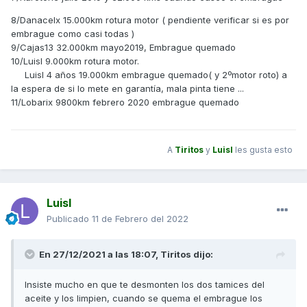
8/Danacelx 15.000km rotura motor ( pendiente verificar si es por
embrague como casi todas )
9/Cajas13 32.000km mayo2019, Embrague quemado
10/Luisl 9.000km rotura motor.
Luisl 4 años 19.000km embrague quemado( y 2ºmotor roto) a
la espera de si lo mete en garantía, mala pinta tiene ...
11/Lobarix 9800km febrero 2020 embrague quemado
A
Tiritos
y
Luisl
les gusta esto
Luisl
Publicado
11 de Febrero del 2022
En 27/12/2021 a las 18:07,
Tiritos
dijo:
Insiste mucho en que te desmonten los dos tamices del
aceite y los limpien, cuando se quema el embrague los