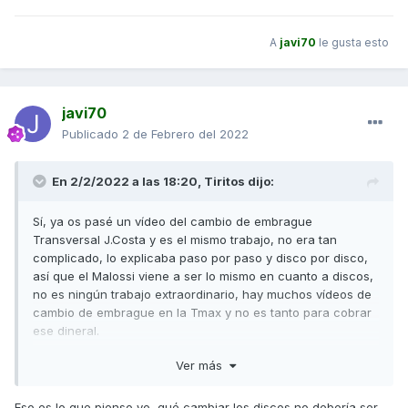
A
javi70
le gusta esto
javi70
Publicado
2 de Febrero del 2022
En 2/2/2022 a las 18:20,
Tiritos
dijo:
Sí, ya os pasé un vídeo del cambio de embrague
Transversal J.Costa y es el mismo trabajo, no era tan
complicado, lo explicaba paso por paso y disco por disco,
así que el Malossi viene a ser lo mismo en cuanto a discos,
no es ningún trabajo extraordinario, hay muchos vídeos de
cambio de embrague en la Tmax y no es tanto para cobrar
ese dineral.
otra cosa es que en Kymco sustituyan no solo los discos, si
Ver más
no todo el conjunto completo.
Eso es lo que pienso yo, qué cambiar los discos no debería ser