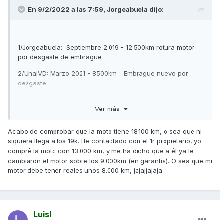
En 9/2/2022 a las 7:59,
Jorgeabuela
dijo:
1/Jorgeabuela: Septiembre 2.019 - 12.500km rotura motor
por desgaste de embrague
2/UnaiVD: Marzo 2021 - 8500km - Embrague nuevo por
desgaste
3/Tori EAPJ: Marzo 2019 -12.500km Embrague quemado
Ver más
4/Feriber : Abril 2.019 - 10.500km cambio embrague
5/Karotone AÑO ???? 32.000km embrague quemado
6/Manet68 19.000km (fuera de garantía a pagar una pasta)
Acabo de comprobar que la moto tiene 18.100 km, o sea que ni
siquiera llega a los 19k. He contactado con el 1r propietario, yo
7/Karotone
julio 2019 y 32.000 kms cuando cascó el
compré la moto con 13.000 km, y me ha dicho que a él ya le
embrague
cambiaron el motor sobre los 9.000km (en garantía). O sea que mi
motor debe tener reales unos 8.000 km, jajajjajaja
8/Danacelx 15.000km rotura motor ( pendiente verificar si
es por embrague como casi todas )
9/Cajas13 32.000km mayo2019, Embrague quemado
10/Luisl 19.000km 4 años embrague quemado( y motor roto)
a la espera de si lo mete en garantía, mala pinta tiene ...
Luisl