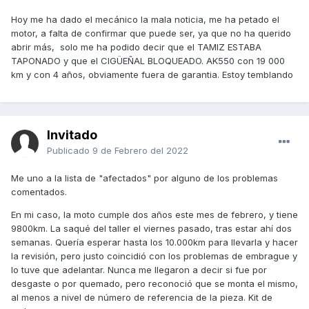
7/Karotone
julio 2019 y 32.000 kms cuando cascó el
embrague
Hoy me ha dado el mecánico la mala noticia, me ha petado el
motor, a falta de confirmar que puede ser, ya que no ha querido
8/Danacelx 15.000km rotura motor ( pendiente verificar si
abrir más, solo me ha podido decir que el TAMIZ ESTABA
es por embrague como casi todas )
TAPONADO y que el CIGÜEÑAL BLOQUEADO. AK550 con 19 000
9/Cajas13 32.000km mayo2019, Embrague quemado
km y con 4 años, obviamente fuera de garantia. Estoy temblando
Invitado
Publicado
9 de Febrero del 2022
Me uno a la lista de "afectados" por alguno de los problemas
comentados.
En mi caso, la moto cumple dos años este mes de febrero, y tiene
9800km. La saqué del taller el viernes pasado, tras estar ahí dos
semanas. Quería esperar hasta los 10.000km para llevarla y hacer
la revisión, pero justo coincidió con los problemas de embrague y
lo tuve que adelantar. Nunca me llegaron a decir si fue por
desgaste o por quemado, pero reconoció que se monta el mismo,
al menos a nivel de número de referencia de la pieza. Kit de