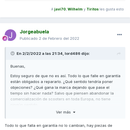
A
javi70
,
Wilhelm
y
Tiritos
les gusta esto
Jorgeabuela
Publicado
2 de Febrero del 2022
En 2/2/2022 a las 21:34,
lord486
dijo:
Buenas,
Estoy seguro de que no es así. Todo lo que falle en garantía
están obligados a repararlo. ¿Qué sentido tendría poner
objeciones? ¿Qué gana la marca dejando que pase el
tiempo sin hacer nada? Salvo que piensen abandonar la
comercialización de scooters en toda Europa, no tiene
ningún sentido.
Ver más
Saludos,
Todo lo que falla en garantía no lo cambian, hay piezas de