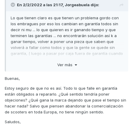
En 2/2/2022 a las 21:17,
Jorgeabuela
dijo:
Lo que tienen claro es que tienen un problema gordo con
los embragues por eso los cambian en garantía todos sin
decir ni mu ... lo que quieren es ir ganando tiempo y que
terminen las garantías ... no encontrarán solución así k a
ganar tiempo, volver a poner una pieza que saben que
volverá a fallar como todos y que la gente se quede sin
garantía, ( luego a pasar por caja fuera de garantía cuando
vayan fallando ) o peor aún , partir motor y adiós a la moto
Ver más
... k vergüenza lo de esta marca ....
Buenas,
Estoy seguro de que no es así. Todo lo que falle en garantía
están obligados a repararlo. ¿Qué sentido tendría poner
objeciones? ¿Qué gana la marca dejando que pase el tiempo sin
hacer nada? Salvo que piensen abandonar la comercialización
de scooters en toda Europa, no tiene ningún sentido.
Saludos,