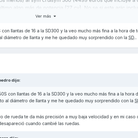
timo algo más de potencia (27 cv). No se si este ariic inclu
Ver más
 dink 300(400 euros), y con la misma potencia
con llantas de 16 a la SD300 y la veo mucho más fina a la hora de 
al diámetro de llanta y me he quedado muy sorprendido con la
SD
...
n precio por encima del daelim xq2 300
estión de gustos y habrá que ver como va. En teoría puede
no de estos.
 de alguien que tiene una cruisym 125 y está considerando dar el sal
oraría una ruedas de mayor diámetro a las que trae mi moto (14 y 13) 
pedro
dijo:
te ciclo a las 125 (cruisym,superdink...). Son consideraciones mias,
ades en el tren delantero de mi moto de las que ya he hablado, y q
0S con llantas de 16 a la SD300 y la veo mucho más fina a la hora 
icamente con el diametro de la rueda. Con esto quiero decir que si
to al diámetro de llanta y me he quedado muy sorprendido con la
S
4 (en lugar de 14 y 13) quizás la estudiará algo más...
o de rueda te da más precisión a muy baja velocidad y en mi caso 
 desapareció cuando cambié las ruedas.
gers
dijo: