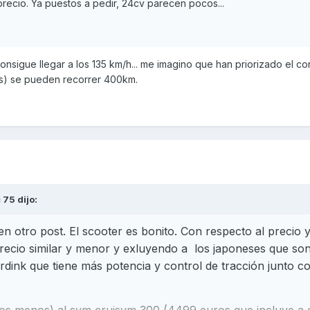
recio. Ya puestos a pedir, 24cv parecen pocos...
onsigue llegar a los 135 km/h... me imagino que han priorizado el 
ros) se pueden recorrer 400km.
c 75
dijo:
en otro post. El scooter es bonito. Con respecto al precio 
ecio similar y menor y exluyendo a
los japoneses que so
dink que tiene más potencia y control de tracción junto co
os menos) al sym cruisym 300 (4499 euros que incluye a 