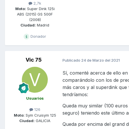
2,7k
Moto:
Super Dink 125i
ABS (2015) GS 500F
(2008)
Ciudad:
Madrid
Donador
Vic 75
Publicado
24 de Marzo del 2021
Sí, comenté acerca de ello en 
comparándolo con los de prec
más caros y al superdink que t
tendríamos:
Usuarios
Queda muy similar (100 euros
126
seguro) teniendo este último al
Moto:
Sym Cruisym 125
Ciudad:
GALICIA
Queda por encima del grand d