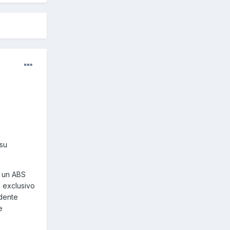
 su
+ un ABS
o exclusivo
idente
e