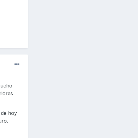
mucho
riores
 de hoy
uro.