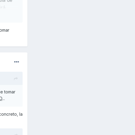
irá
tomar
 ser
to a una
y
 basadas
ue
de tomar
 la ariic
D
...
concreto, la