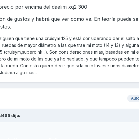
recio por encima del daelim xq2 300
tión de gustos y habrá que ver como va. En teoría puede se
stos.
 alguien que tiene una cruisym 125 y está considerando dar el salto 
na ruedas de mayor diámetro a las que trae mi moto (14 y 13) y algun
125 (cruisym,superdink...). Son consideraciones mias, basadas en mi 
tero de mi moto de las que ya he hablado, y que tampoco pueden t
a rueda. Con esto quiero decir que si la ariic tuviese unos diametr
studiará algo más...
Aut
rd486
dijo: