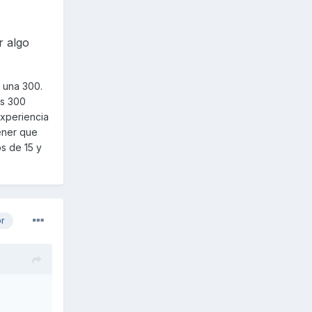
r algo
a una 300.
as 300
experiencia
ener que
os de 15 y
or