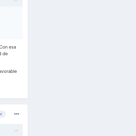
 Con esa
d de
favorable
or