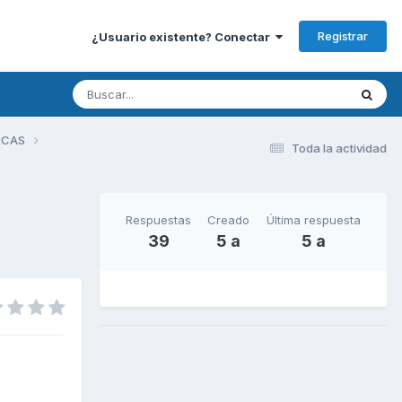
Registrar
¿Usuario existente? Conectar
RCAS
Toda la actividad
Respuestas
Creado
Última respuesta
39
5 a
5 a