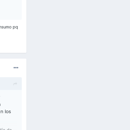
consumo pq
y
n
n los
día de