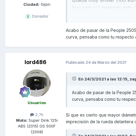
Ciudad:
Gijon
hoy seguro) teniendo este úl
seguro.
Donador
Queda por encima del grand
Acabo de pasar de la People 250S 
curva, pensaba como tu respecto 
Queda considerablemente e
Por supuesto al final es cu
algo más moderno que algu
lord486
Publicado
24 de Marzo del 2021
Por ultimo, mi opinión personal
300. Para esta cilindrada sí val
En 24/3/2021 a las 12:15,
ze
algunas 300 equivalentes en par
en mi experiencia en insegurid
Acabo de pasar de la People 25
tampoco pueden tener que ver ún
curva, pensaba como tu respec
Usuarios
tuviese unos diametros de 15 y 1
2,7k
Sí que es cierto que mayor diámetr
Moto:
Super Dink 125i
imprecisión de la rueda delantera
ABS (2015) GS 500F
(2008)
En 24/3/2021 a las 11:53,
Ro