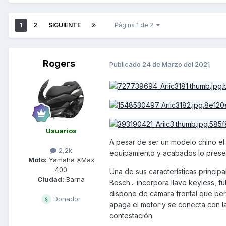
1
2
SIGUIENTE
Página 1 de 2
Rogers
Publicado
24 de Marzo del 2021
Usuarios
A pesar de ser un modelo chino el 
2,2k
equipamiento y acabados lo pres
Moto:
Yamaha XMax
400
Una de sus características princip
Ciudad:
Barna
Bosch... incorpora llave keyless, 
dispone de cámara frontal que per
Donador
apaga el motor y se conecta con las
contestación.