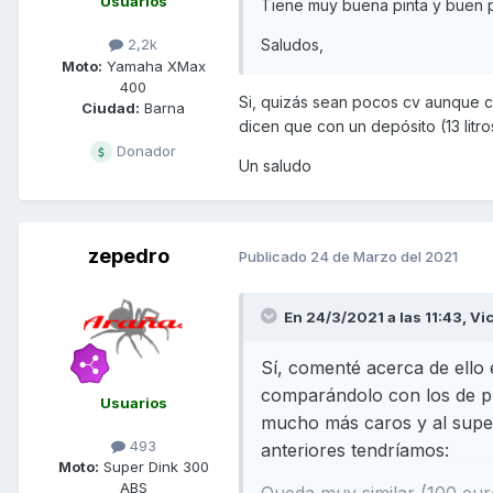
Usuarios
Tiene muy buena pinta y buen p
Saludos,
2,2k
Moto:
Yamaha XMax
400
Si, quizás sean pocos cv aunque c
Ciudad:
Barna
dicen que con un depósito (13 lit
Donador
Un saludo
zepedro
Publicado
24 de Marzo del 2021
En 24/3/2021 a las 11:43,
Vi
Sí, comenté acerca de ello 
comparándolo con los de pr
Usuarios
mucho más caros y al super
493
anteriores tendríamos:
Moto:
Super Dink 300
ABS
Queda muy similar (100 eur