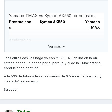
Yamaha TMAX vs Kymco AK550, conclusión
Prestacione
Kymco AK550
Yamaha
s
TMAX
Aceleración
Ver más
0-100 km/h
7,2 s / 107 m
8,5 s / 136 m
Esas cifras casi las hago yo con mi 250. Quien iba en la AK
estaba dando un paseo por el parque y el de la TMax estaría
0-400 m
15,4 s / 145
16,4 s / 136
conduciendo dormido.
km/h
km/h
A la 530 de fábrica le sacas menos de 6,5 en el cero a cien y
0-1.000 m
29,4 s / 161
30,8 s / 157
con la AK por un estilo.
km/h
km/h
Saludos
Tiritos