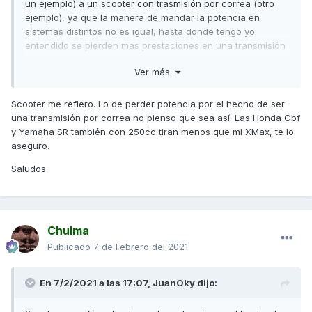
un ejemplo) a un scooter con trasmisión por correa (otro
ejemplo), ya que la manera de mandar la potencia en
sistemas distintos no es igual, hasta donde tengo yo
entendido se pierden mas prestaciones en una transmisión
por correa que una por cadena, porque hay mas fricción y
Ver más
se pierden algunos CV´S (no se si es correcto explicarlo
así) a parte de mas elementos y razones. Al igual que un
sistema de transmisión por cardan, son sistemas muy
Scooter me refiero. Lo de perder potencia por el hecho de ser
distintos y cada cual tiene sus peculiaridades a la hora de
una transmisión por correa no pienso que sea así. Las Honda Cbf
transmitir a la rueda motriz la potencia del motor.
y Yamaha SR también con 250cc tiran menos que mi XMax, te lo
aseguro.
Saludos
Chulma
Publicado
7 de Febrero del 2021
En 7/2/2021 a las 17:07,
JuanOky
dijo: