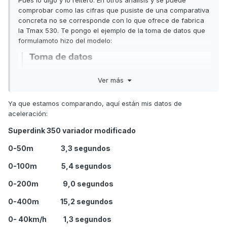
Pues lo digo y lo reitero. En otros análisis y se puede
fabrica sin ninguna modificación.
comprobar como las cifras que pusiste de una comparativa
concreta no se corresponde con lo que ofrece de fabrica
Saludos
la Tmax 530. Te pongo el ejemplo de la toma de datos que
formulamoto hizo del modelo:
Ver más
Ya que estamos comparando, aquí están mis datos de
aceleración:
Superdink 350 variador modificado
0-50m 3,3 segundos
0-100m 5,4 segundos
0-200m 9,0 segundos
https://www.formulamoto.es/yamaha/2012/04/02/yamaha-
tmax-530/4819.html
0-400m 15,2 segundos
0- 40km/h 1,3 segundos