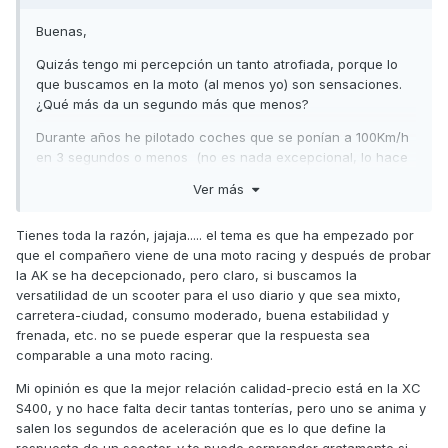
Buenas,
Quizás tengo mi percepción un tanto atrofiada, porque lo
que buscamos en la moto (al menos yo) son sensaciones.
¿Qué más da un segundo más que menos?
Durante años he pilotado coches que se ponían a 100Km/h
en 3 segundos o menos (no es nada excepcional, lo hace
cualquier fórmula con 200CV) esas sensaciones no se
Ver más
pueden reproducir en carrera abierta. Afortunadamente,
hay muchas motos, y scooter que aunque no tengan esa
Tienes toda la razón, jajaja..... el tema es que ha empezado por
capacidad de aceleración, ni tampoco de frenada pero
que el compañero viene de una moto racing y después de probar
nos permiten disfrutar de cualquier deslizamiento, aunque
la AK se ha decepcionado, pero claro, si buscamos la
sea para ir a trabajar. Cosa que actualmente no consigo
versatilidad de un scooter para el uso diario y que sea mixto,
con ningún GTI con más de 300CV. Son muy seguros, por
carretera-ciudad, consumo moderado, buena estabilidad y
supuesto, pero cualquiera de los scooter que comentáis
frenada, etc. no se puede esperar que la respuesta sea
son más emocionantes por la séptima parte de dinero.
comparable a una moto racing.
Saludos,
Mi opinión es que la mejor relación calidad-precio está en la XC
S400, y no hace falta decir tantas tonterías, pero uno se anima y
salen los segundos de aceleración que es lo que define la
respuesta de un scooter. y te puede sorprender gratamente si