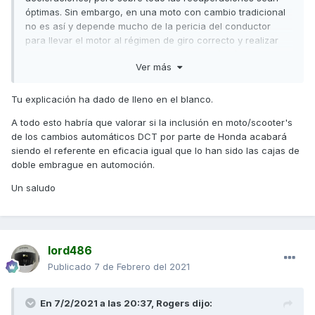
óptimas. Sin embargo, en una moto con cambio tradicional
no es así y depende mucho de la pericia del conductor
para llevar el motor al régimen de giro correcto y realizar
los cambios en el momento correcto y lo más rápido
Ver más
posible, lo que genera un margen para errores muy grande
aunque el sistema sea más eficiente.
Tu explicación ha dado de lleno en el blanco.
Saludos,
A todo esto habría que valorar si la inclusión en moto/scooter's
de los cambios automáticos DCT por parte de Honda acabará
siendo el referente en eficacia igual que lo han sido las cajas de
doble embrague en automoción.
Un saludo
lord486
Publicado
7 de Febrero del 2021
En 7/2/2021 a las 20:37,
Rogers
dijo: