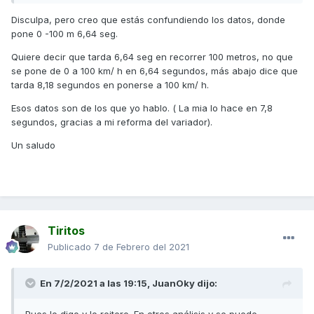
Disculpa, pero creo que estás confundiendo los datos, donde
pone 0 -100 m 6,64 seg.
Quiere decir que tarda 6,64 seg en recorrer 100 metros, no que
se pone de 0 a 100 km/ h en 6,64 segundos, más abajo dice que
tarda 8,18 segundos en ponerse a 100 km/ h.
Esos datos son de los que yo hablo. ( La mia lo hace en 7,8
segundos, gracias a mi reforma del variador).
https://www.formulamoto.es/yamaha/2012/04/02/yamaha-
Un saludo
tmax-530/4819.html
Aqui la diferencia no es mucha pero recuerdo
comparativas de otras revistas en que la TMax obtenía
mejores resultados y no me refiero a videos de Youtube de
unidades trucadas.
Tiritos
No es la primera que esto pasa entre diferentes análisis de
Publicado
7 de Febrero del 2021
un mismo modelo y los motivos pueden ser varios como que
la unidad esté poco rodada o el probador no haya atinado
En 7/2/2021 a las 19:15,
JuanOky
dijo:
en ese momento en la prueba y por supuesto hemos de dar
por sentado que los datos que exponen siempre están
extraídos del gps y que las unidades probadas vienen de