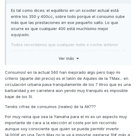
Es tal como dices; el equilibrio en un scooter actual está
entre los 350 y 400cc, sobre todo porque el consumo sube
más que las prestaciones en ese pequeño salto. Lo que
ocurre es que cualquier 400 está muchísimo mejor
equipado.
Todos recordamos que cualquier moto o coche anterior
andaba más. Y en muchos casos era verdad, sobre todo en
recuperaciones donde las normas anti contaminacion han
Ver más
hecho estragos.
Consumos! en la actual 560 han mejorado algo pero bajo mi
Saludos
criterio (aparte del precio) es el talón de Aquiles de la TMax... en
circulación urbana pasa tranquilamente de los 7 litros que es una
barbaridad y en carretera aún yendo muy tranquilo es imposible
bajar de los 5l.
Tenéis cifras de consumos (reales) de la AK???
Por muy reina que sea la Yamaha para el mi es un aspecto muy
importante de cara a la elección el coste por km recorrido
aunque soy consciente que quien se puede permitir invertir
14.000€ en una Tech Max no le va a importar gastarse 10€ más a