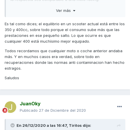
Mi opinión es que la mejor relación calidad-precio está en
Ver más
la XC S400, y no hace falta decir tantas tonterías, pero uno
se anima y salen los segundos de aceleración que es lo
Es tal como dices; el equilibrio en un scooter actual está entre los
que define la respuesta de un scooter. y te puede
350 y 400cc, sobre todo porque el consumo sube más que las
sorprender gratamente si vienes de un sector de cilindrada
prestaciones en ese pequeño salto. Lo que ocurre es que
inferior o de menos prestaciones motor, pero viniendo de
cualquier 400 está muchísimo mejor equipado.
un sector superior en prestaciones no se puede esperar
más que lo que ha comentado el compañero.
Todos recordamos que cualquier moto o coche anterior andaba
más. Y en muchos casos era verdad, sobre todo en
Un saludo
recuperaciones donde las normas anti contaminacion han hecho
estragos.
Saludos
JuanOky
Publicado
27 de Diciembre del 2020
En 26/12/2020 a las 16:47,
Tiritos
dijo: