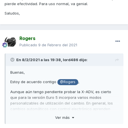
pierde efectividad. Para uso normal, va genial.
Saludos,
Rogers
Publicado
9 de Febrero del 2021
En 8/2/2021 a las 19:38,
lord486
dijo:
Buenas,
Estoy de acuerdo contigo
,
@Rogers
Aunque aún tengo pendiente probar la X-ADV, es cierto
que para la versión Euro 5 incorpora varios modos
personalizables de utilización del cambio. En general, los
cambios automáticos con control electrónico aprenden
nuestra forma de conducir. Basta con conducir con
Ver más
decisión y el cambio lo aprenderá en unos pocos
kilómetros. Si dudamos en nuestras acciones, el cambio