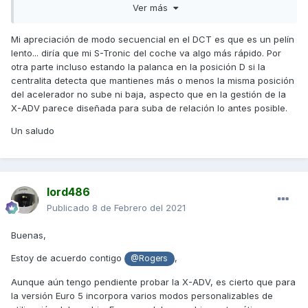
uso y la superior, a menos que sea la 6ª y entonces estaría
Ver más
la 5ª preseleccionada. El software, en función de la
velocidad, posición del acelerador, régimen del motor, etc.
Mi apreciación de modo secuencial en el DCT es que es un pelín
es el que decide si la marcha que debe estar engranada (a
lento... diría que mi S-Tronic del coche va algo más rápido. Por
parte de la que está en uso) debe ser la superior o la
otra parte incluso estando la palanca en la posición D si la
inferior.
centralita detecta que mantienes más o menos la misma posición
del acelerador no sube ni baja, aspecto que en la gestión de la
Volviendo a los cambios manuales actuales, el hecho de
X-ADV parece diseñada para suba de relación lo antes posible.
suprimir el pedal del cambio y poner dos levas en el
manillar, no creo que aporte realmente nada. De hecho, su
Un saludo
funcionamiento ya es secuencial y aunque nadie lo dice,
los cambios manuales actuales con embrague antirrebote
(la gestión electrónica se encarga de modificar el
encendido para reducir el par especialmente en las
lord486
reducciones), se pueden utilizar sin utilizar la maneta de
embrague.
Publicado
8 de Febrero del 2021
Como curiosidad, yo lo he comprobado en una Z400
Buenas,
porque me recalcaron lo seguros y eficientes que eran los
cambios actuales... Esto viene al accidente que tuve hace
Estoy de acuerdo contigo
,
@Rogers
22 años al probar una GPZ400.
Aunque aún tengo pendiente probar la X-ADV, es cierto que para
Saludos,
la versión Euro 5 incorpora varios modos personalizables de