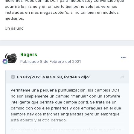
molientes. Pues con las DCT para motos estoy convencido que
ocurrirá lo mismo y en un cierto tiempo no solo las veremos
Un saludo
instaladas en más megascooter's, si no también en modelos
medianos.
Un saludo
Rogers
Publicado
8 de Febrero del 2021
En 8/2/2021 a las 9:58,
lord486
dijo:
Permíteme una pequeña puntualización, los cambios DCT
no son simplemente un cambio "manual" con un software
inteligente que permite que cambie por tí. Se trata de un
cambio con dos ejes primarios y dos embragues en el que
siempre hay dos marchas engranadas pero un embrague
está abierto y el otro cerrado.
Por defecto las marchas engranadas serán la que esté en