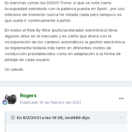
Es marchas cortas los DSG/S-Tronic si que se nota cierta
volverá a la programación básica.
brusquedad sobretodo con la palanca puesta en Sport... por uso
La primera vez que conduje un coche automático
intensivo de momento nunca he notado nada pero tampoco es
(Supercinco Automático) en 1.993 con el carnet recién
que suela ir continuamente a piñón.
sacado, pensé que no volvería a conducir uno por lo
En motos el Ride By Wire (puño/acelerador electrónico) lleva
intrusivo que era; siempre intentaba ir en una marcha más
algunos años en el mercado y es cierto que ahora con la
larga.
incorporación de los cambios automáticos la gestión electrónica
Pasados los años, me pidieron que diera unas vueltas con
se implementa todavía más tanto en diferentes modos de
un Mondeo V6 Automático de primera generación durante
conducción prestablecidos como en adaptación a la forma de
un evento del Salón del Automóvil de Madrid. Para mi
pilotaje de cada usuario.
sorpresa, antes de llegar a la autopista, el cambio ya había
Un saludo
aprendido mi estilo de conducción y cambiaba
exactamente al régimen que hubiese cambiado yo y no
cambiaba a una marcha superior al ahuecar el acelerador.
Es cierto que fue utilizando el modo sport.
Rogers
Los cambios automáticos actuales no tienen nada que ver
Publicado
10 de Febrero del 2021
con lo que acabo de contar. Aún así, el S-tronic de tu
coche es un buen ejemplo de lo que han evolucionado los
cambios de doble embrague, aunque para mi gusto es un
En 8/2/2021 a las 19:38,
lord486
dijo:
poco brusco en uso intensivo y tiende a calentarse mucho
el aceite del cambio y pierde efectividad. Para uso normal,