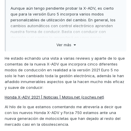
va genial.
Aunque aún tengo pendiente probar la X-ADV, es cierto
Saludos,
que para la versión Euro 5 incorpora varios modos
personalizables de utilización del cambio. En general, los
cambios automáticos con control electrónico aprenden
nuestra forma de conducir. Basta con conducir con
decisión y el cambio lo aprenderá en unos pocos
kilómetros. Si dudamos en nuestras acciones, el cambio
Ver más
volverá a la programación básica.
He estado echando una vista a varias reviews y aparte de lo que
comentas de la nueva X-ADV que incorpora cinco diferentes
modos de conducción en realidad a la versión 2021 Euro 5 no
solo le han cambiado toda la gestión electrónica, además le han
añadido innumerables aspectos que la hacen mucho más eficaz
y suave de conducir:
Honda X-ADV 2021 | Noticias | Motos.net (coches.net)
Al hilo de lo que estamos comentando me atrevería a decir que
con los nuevos Honda X-ADV y Forza 750 estamos ante una
nueva generación de motocicletas que han dejado al resto del
mercado casi en la obsolescencia.