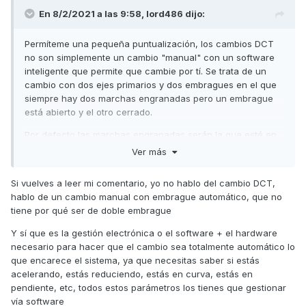
En 8/2/2021 a las 9:58,
lord486
dijo:
Permíteme una pequeña puntualización, los cambios DCT
no son simplemente un cambio "manual" con un software
inteligente que permite que cambie por tí. Se trata de un
cambio con dos ejes primarios y dos embragues en el que
siempre hay dos marchas engranadas pero un embrague
está abierto y el otro cerrado.
Por defecto las marchas engranadas serán la que esté en
uso y la superior, a menos que sea la 6ª y entonces estaría
Ver más
la 5ª preseleccionada. El software, en función de la
velocidad, posición del acelerador, régimen del motor, etc.
Si vuelves a leer mi comentario, yo no hablo del cambio DCT,
es el que decide si la marcha que debe estar engranada (a
hablo de un cambio manual con embrague automático, que no
parte de la que está en uso) debe ser la superior o la
tiene por qué ser de doble embrague
inferior.
Y sí que es la gestión electrónica o el software + el hardware
Volviendo a los cambios manuales actuales, el hecho de
necesario para hacer que el cambio sea totalmente automático lo
suprimir el pedal del cambio y poner dos levas en el
que encarece el sistema, ya que necesitas saber si estás
manillar, no creo que aporte realmente nada. De hecho, su
acelerando, estás reduciendo, estás en curva, estás en
funcionamiento ya es secuencial y aunque nadie lo dice,
pendiente, etc, todos estos parámetros los tienes que gestionar
los cambios manuales actuales con embrague antirrebote
vía software