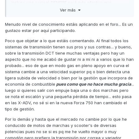
incluso una correa) SIEMPRE será más efectivo que
más que otros) el tema comentado es que
la correa del
cualquiera de los sistemas que utilizan la AK, la C650 o la
Ver más
variador es la que más pierde en la entrega debido a
Tmax, que son correa + variador con correa + reductora +
fricción y deslizamiento,
y yo no digo lo contrario, solo
cadena o correa final, es decir, pasa por 3 correas o 2
justifico el comentario del compañero
,
@JuanOky
Menudo nivel de conocimiento estáis aplicando en el foro... Es un
correas + cadena, aparte de pasar por más ejes
porque en la práctica, una transmisión CVT es más efectiva
gustazo estar por aquí participando.
gracias al deslizamiento de la correa ya que el efecto de
Y para
lo que encarece el sistema automático,
@Rogers
Poco que objetar a lo que estáis comentando. Al final todos los
deslizamiento de todo el variador CVT permite un aumento
es la programación (y los sensores necesarios) para que el
sistemas de transmisión tienen sus pros y sus contras... y bueno,
de revoluciones al motor en un plazo de tiempo más corto
cambio funcione sólo, pero un cambio con un embrague
sobre la transmisión DCT tiene muchas ventajas pero hay un
que con otras transmisiones, ese aumento de revoluciones
automático, con las levas en el manillar y siendo el
aspecto que no me acabó de gustar ni a mí ni a varios que lo han
significa que está transmitiendo
TODA
la potencia a
conductor el que cambie, no tendría por qué ser más caro
probado... eso de que en modo gas en pleno apoyo en curva el
la trasmisión,
ANTES
que cualquier otro sistema de cambio,
que un cambio manual (de hecho, seguiría siendo un
sistema cambie a una velocidad superior pq o bien detecta una
lo cuál obviando todos los demás tópicos, permite gracias
cambio manual) en los scooters lo estamos viendo ya que
ligera subida de velocidad o bien por la gestión que incorpora de
al deslizamiento del sistema CVT se obtener mejores
todos llevan el embrague automático y recuerdo que ahora
economía de combustible
pues como que no hace mucha gracia
...
aceleraciones; (no digo que sea mejor, ni peor, solo matizo
muchas motos de cambio manual YA permiten cambiar sin
luego si quieres salir con empuje baja una o dos marchas pero
el tema y justifico la realidad práctica).
tocar el embrague
se nota el escalón y una pequeña pérdida de tiempo... esto pasa
Para entender lo que he explicado, sirva de ejemplo que
en las X-ADV, no sé si en la nueva Forza 750 han cambiado el
Salu2
cuanto más agresivo es el variador CVT, mejor rendimiento
tipo de gestión.
da el motor, y cuanto más agresivo es el variador, más
Por lo demás y hasta que el mercado no cambie por lo que he
desgasta correas y embragues, lo cual significa que por su
conducido de motos de marchas y scooter's de diversas
diseño aumenta el deslizamiento y desgastes en esas
potencias pues no se si es pq me he vuelto mayor o muy
piezas. El JCosta si ir más lejos, confía el arrastre de la
comodón pero prefiero la transmisión por correa y variador