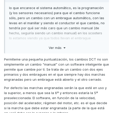
lo que encarece el sistema automático, es la programación
(y los sensores necesarios) para que el cambio funcione
sólo, pero un cambio con un embrague automático, con las
levas en el manillar y siendo el conductor el que cambie, no
tendría por qué ser más caro que un cambio manual (de
hecho, seguiría siendo un cambio manual) en los scooters
lo estamos viendo ya que todos llevan el embrague
automático y recuerdo que ahora muchas motos de cambio
Ver más
manual YA permiten cambiar sin tocar el embrague
Permíteme una pequeña puntualización, los cambios DCT no son
simplemente un cambio "manual" con un software inteligente que
permite que cambie por tí. Se trata de un cambio con dos ejes
primarios y dos embragues en el que siempre hay dos marchas
engranadas pero un embrague está abierto y el otro cerrado.
Por defecto las marchas engranadas serán la que esté en uso y
la superior, a menos que sea la 6ª y entonces estaría la 5ª
preseleccionada. El software, en función de la velocidad,
posición del acelerador, régimen del motor, etc. es el que decide
si la marcha que debe estar engranada (a parte de la que está
en uso) debe ser la superior o la inferior.