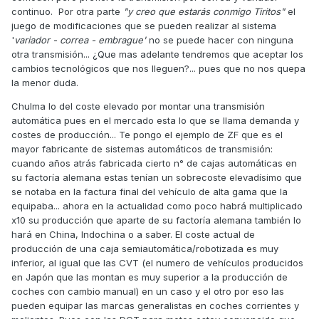
transmisión a unas "balas" que deslizan sobre una
continuo. Por otra parte
"y creo que estarás conmigo Tiritos"
el
campana haciendo subir las r.p.m. del motor a tope hasta
juego de modificaciones que se pueden realizar al sistema
que arrastra toda la transmisión, lo cuál confirma lo que
'
variador - correa - embrague'
no se puede hacer con ninguna
estoy diciendo:
Se aprovecha un defecto de la
otra transmisión... ¿Que mas adelante tendremos que aceptar los
transmisión como es el deslizamiento para conseguir la
cambios tecnológicos que nos lleguen?... pues que no nos quepa
potencia motor antes que en cualquier otra transmisión,
la menor duda.
y eso confiere al vehículo una aceleración mayor.
Chulma lo del coste elevado por montar una transmisión
Otro ejemplo válido es la colocación de rodillos agresivos
automática pues en el mercado esta lo que se llama demanda y
de menos peso en el variador (como los TECPULLEY), ¿que
costes de producción... Te pongo el ejemplo de ZF que es el
se consigue con eso?
un deslizamiento mayor de la
mayor fabricante de sistemas automáticos de transmisión:
correa para conseguir un aumento brusco de r.p.m.
y que
cuando años atrás fabricada cierto n° de cajas automáticas en
el vehículo tenga más salida y aceleración, en esto se
su factoría alemana estas tenían un sobrecoste elevadísimo que
basan los rodillos de mayores prestaciones, luego pues se
se notaba en la factura final del vehículo de alta gama que la
han tenido que mejorar las correas y demás materiales de
equipaba... ahora en la actualidad como poco habrá multiplicado
los variadores y embragues para ralentizar el desgaste a
x10 su producción que aparte de su factoría alemana también lo
que están sometidos.
hará en China, Indochina o a saber. El coste actual de
Una vez el vehículo en régimen de marcha y a velocidad
producción de una caja semiautomática/robotizada es muy
constante (o en banco de pruebas) sí que se puede
inferior, al igual que las CVT (el numero de vehículos producidos
demostrar que el sistema de trasmisión por correas de
en Japón que las montan es muy superior a la producción de
fricción es el que más pérdidas tiene, pero la realidad
coches con cambio manual) en un caso y el otro por eso las
práctica es que la ingeniería ha sabido aprovechar un
pueden equipar las marcas generalistas en coches corrientes y
defecto para convertirlo en una virtud.