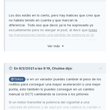
Los dos estáis en lo cierto, pero hay matices que creo que
no habéis tenido en cuenta y que marcan la
diferencia: Todo eso que decís ya lo he expresado yo
escuetamente para no alargar el post, al decir que
todas
las transmisiones tienen una pérdida de potencia en la
entrega,
y lógicamente
cuanto más larga sea la cadena
cinemática (
nº de elementos que intervienen),
más
Ver más
pérdidas se acusarán.
Tanto los cambios manuales con
embrague húmedo como los automáticos y CVT, desde el
cigueñal hasta la rueda pasan por la cadena cinemática,
de manera que de las revoluciones del motor hasta las
En 8/2/2021 a las 9:19,
Chulma
dijo:
revoluciones de rueda
todos los vehículos
necesitan
obligatoriamente una reducción (más o menos la misma)
si en un variador puedes cambiar el peso de los
para poder transferir la potencia que se consigue en un
@Tiritos
motor de explosión
a base de muchas revoluciones
a la
rodillos para conseguir una mayor aceleración o una mejor
rueda que no puede ir a esas revoluciones, esa reducción
punta, esto también lo puedes conseguir en un cambio
puede ir en diferentes etapas, y con diferentes sistemas,
manual (o DCT) cambiando la corona o los piñones
pero
al final es la misma reducción.
Al margen de el
Si un motor transmite la potencia del cigüeñal a una
sistema elegido por el fabricante (todos los sistemas
cascada de piñones y de aquí por una cadena (o cardán o
pierden potencia en la entrega, no discutimos que unos