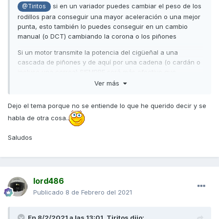
si en un variador puedes cambiar el peso de los
@Tiritos
rodillos para conseguir una mayor aceleración o una mejor
punta, esto también lo puedes conseguir en un cambio
manual (o DCT) cambiando la corona o los piñones
Si un motor transmite la potencia del cigüeñal a una
cascada de piñones y de aquí por una cadena (o cardán o
incluso una correa) SIEMPRE será más efectivo que
cualquiera de los sistemas que utilizan la AK, la C650 o la
Ver más
Tmax, que son correa + variador con correa + reductora +
cadena o correa final, es decir, pasa por 3 correas o 2
Dejo el tema porque no se entiende lo que he querido decir y se
correas + cadena, aparte de pasar por más ejes
habla de otra cosa..
Y para
lo que encarece el sistema automático,
@Rogers
es la programación (y los sensores necesarios) para que el
Saludos
cambio funcione sólo, pero un cambio con un embrague
automático, con las levas en el manillar y siendo el
conductor el que cambie, no tendría por qué ser más caro
que un cambio manual (de hecho, seguiría siendo un
lord486
cambio manual) en los scooters lo estamos viendo ya que
Publicado
8 de Febrero del 2021
todos llevan el embrague automático y recuerdo que ahora
muchas motos de cambio manual YA permiten cambiar sin
tocar el embrague
En 8/2/2021 a las 13:01,
Tiritos
dijo: