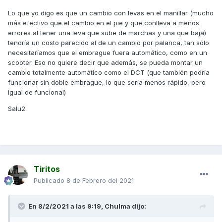
(la gestión electrónica se encarga de modificar el
encendido para reducir el par especialmente en las
Lo que yo digo es que un cambio con levas en el manillar (mucho
reducciones), se pueden utilizar sin utilizar la maneta de
más efectivo que el cambio en el pie y que conlleva a menos
embrague.
errores al tener una leva que sube de marchas y una que baja)
tendría un costo parecido al de un cambio por palanca, tan sólo
Como curiosidad, yo lo he comprobado en una Z400
necesitaríamos que el embrague fuera automático, como en un
porque me recalcaron lo seguros y eficientes que eran los
scooter. Eso no quiere decir que además, se pueda montar un
cambios actuales... Esto viene al accidente que tuve hace
cambio totalmente automático como el DCT (que también podría
22 años al probar una GPZ400.
funcionar sin doble embrague, lo que sería menos rápido, pero
igual de funcional)
Saludos,
Salu2
Tiritos
Publicado
8 de Febrero del 2021
En 8/2/2021 a las 9:19,
Chulma
dijo: