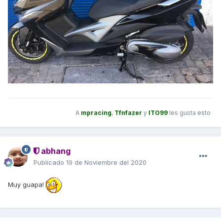
A
mpracing
,
Tfnfazer
y
ITO99
les gusta esto
abhang
Publicado
19 de Noviembre del 2020
Muy guapa!