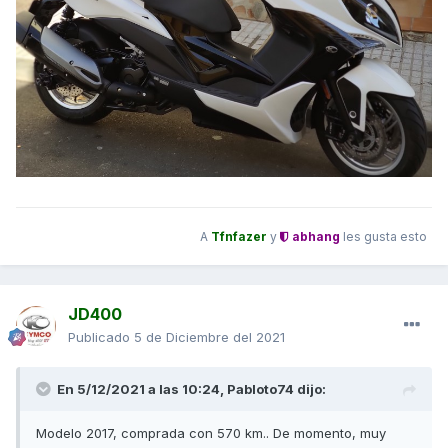
Unas cuantas mas.....
A
Tfnfazer
y
abhang
les gusta esto
JD400
Publicado
5 de Diciembre del 2021
En 5/12/2021 a las 10:24,
Pabloto74
dijo:
Modelo 2017, comprada con 570 km.. De momento, muy