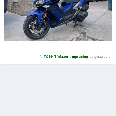
A
ITO99
,
Tfnfazer
y
mpracing
les gusta esto