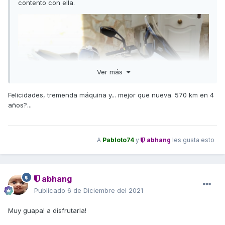
contento con ella.
Bueno pues actualizo el estado actual de mi Xciting.
Ver más
Ahora es una Xciting Black Edition.
Felicidades, tremenda máquina y... mejor que nueva. 570 km en 4
años?...
A
Pabloto74
y
abhang
les gusta esto
abhang
Publicado
6 de Diciembre del 2021
Muy guapa! a disfrutarla!