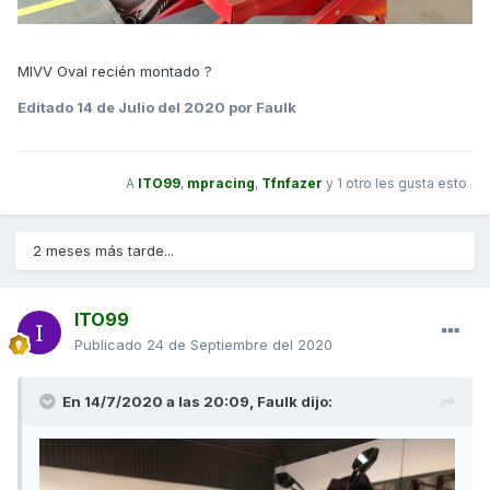
MIVV Oval recién montado ?
Editado
14 de Julio del 2020
por Faulk
A
ITO99
,
mpracing
,
Tfnfazer
y
1 otro
les gusta esto
2 meses más tarde...
ITO99
Publicado
24 de Septiembre del 2020
En 14/7/2020 a las 20:09,
Faulk
dijo: