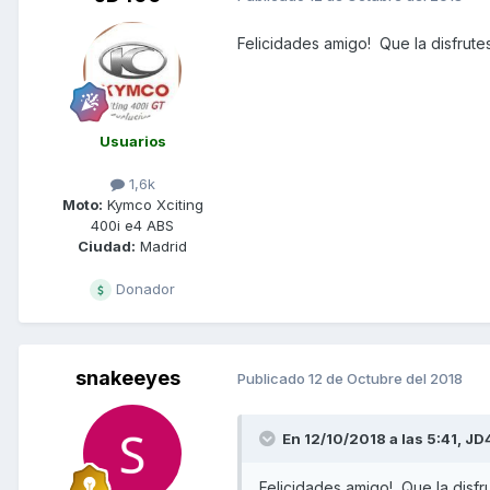
Felicidades amigo! Que la disfrutes!!!
Usuarios
1,6k
Moto:
Kymco Xciting
400i e4 ABS
Ciudad:
Madrid
Donador
snakeeyes
Publicado
12 de Octubre del 2018
En 12/10/2018 a las 5:41,
JD
Felicidades amigo! Que la disfrute