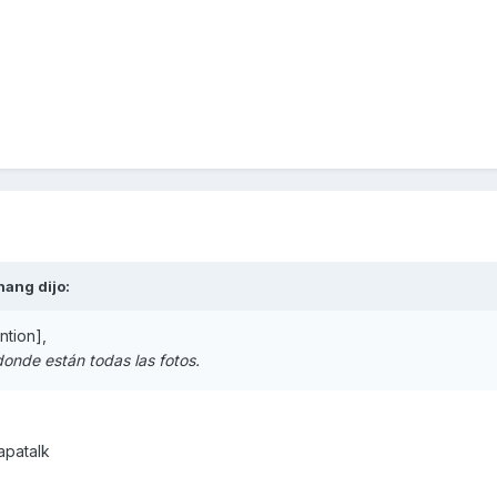
hang
dijo:
tion],
 donde están todas las fotos.
apatalk