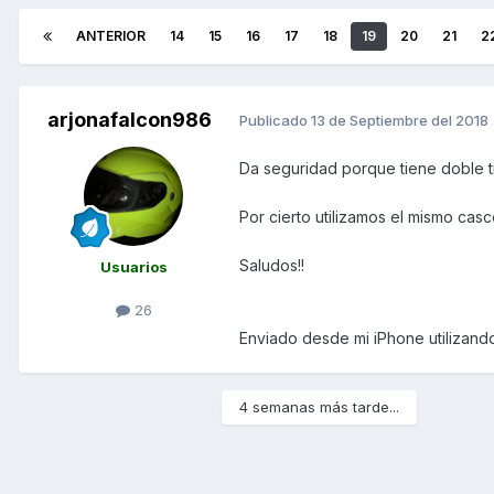
ANTERIOR
14
15
16
17
18
19
20
21
2
arjonafalcon986
Publicado
13 de Septiembre del 2018
Da seguridad porque tiene doble tij
Por cierto utilizamos el mismo cas
Saludos!!
Usuarios
26
Enviado desde mi iPhone utilizand
4 semanas más tarde...