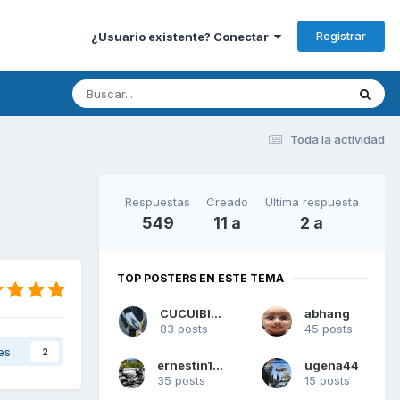
Registrar
¿Usuario existente? Conectar
Toda la actividad
Respuestas
Creado
Última respuesta
549
11 a
2 a
TOP POSTERS EN ESTE TEMA
CUCUIBIZA
abhang
83 posts
45 posts
es
2
ernestin1612
ugena44
35 posts
15 posts