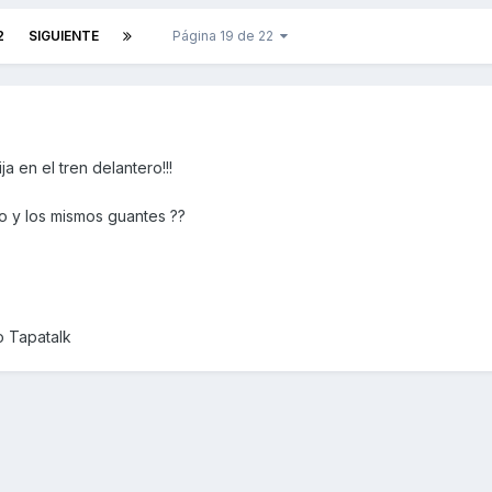
2
SIGUIENTE
Página 19 de 22
a en el tren delantero!!!
co y los mismos guantes ??
o Tapatalk