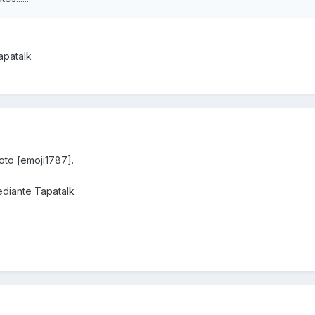
apatalk
oto [emoji1787].
diante Tapatalk