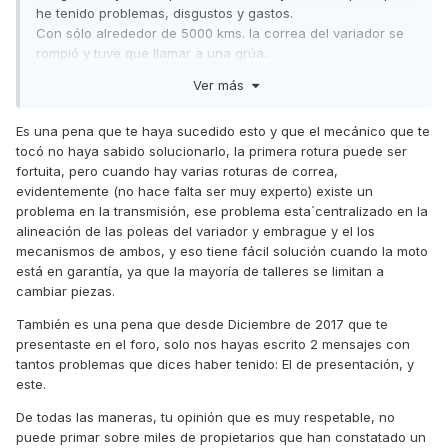
he tenido problemas, disgustos y gastos.
Con sólo alrededor de 5000 kms. la correa del variador se
rompió y tuve que llamar a una grúa.
Ver más
Estoy decepcionado con la moto, que conduzco, desde la
segunda rotura, con mucha prudencia y desconfianza,
temiendo siempre cuándo y dónde me dejará en la cuneta
Es una pena que te haya sucedido esto y que el mecánico que te
la próxima vez y qué problemas logísticos, operativos y
tocó no haya sabido solucionarlo, la primera rotura puede ser
económicos me supondrá. Hoy a vuelto a suceder y con
fortuita, pero cuando hay varias roturas de correa,
este, ya van 6 cambios de correa del variador rota, grua,
evidentemente (no hace falta ser muy experto) existe un
pérdida de horas y coste de reparación (cada cambio de
problema en la transmisión, ese problema esta´centralizado en la
correa pueden suponer entre 200€ y 300€).
alineación de las poleas del variador y embrague y el los
mecanismos de ambos, y eso tiene fácil solución cuando la moto
Pero lo realmente malo es el (no) soporte de Kymco, que en
está en garantía, ya que la mayoría de talleres se limitan a
lugar de solucionar el problema, que vengo reclamando
cambiar piezas.
desde hace años, se atreve a sugerir que el problema
podría ser mi forma de conducir.
También es una pena que desde Diciembre de 2017 que te
Nota: anteriormente he tenido diversas scooters (Honda
presentaste en el foro, solo nos hayas escrito 2 mensajes con
Forza, Yamaha XMAX, Piaggio Hexagon, Honda Scoopy) y
tantos problemas que dices haber tenido: El de presentación, y
nunca tuvieron incidencias con la correa de distribución.
este.
De todas las maneras, tu opinión que es muy respetable, no
Saludos,
puede primar sobre miles de propietarios que han constatado un