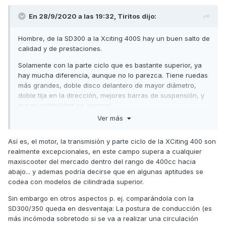
En 28/9/2020 a las 19:32,
Tiritos
dijo:
Hombre, de la SD300 a la Xciting 400S hay un buen salto de
calidad y de prestaciones.
Solamente con la parte ciclo que es bastante superior, ya
hay mucha diferencia, aunque no lo parezca. Tiene ruedas
más grandes, doble disco delantero de mayor diámetro,
doble tija en la dirección, mejores barras de suspensión, y
mayor estabilidad en general.
Ver más
En la parte que toca al motor lo mismo, hay bastante
diferencia en todo, mayor par, mayor potencia, variador
Así es, el motor, la transmisión y parte ciclo de la XCiting 400 son
similar al Malossi (lleva los mismos rodillos en cuanto a
realmente excepcionales, en este campo supera a cualquier
medida y peso que el Malossi), mayor correa 30mm 26° en
maxiscooter del mercado dentro del rango de 400cc hacia
lugar de 25 30° Aunque haya quejas de que corre menos
abajo... y ademas podría decirse que en algunas aptitudes se
de serie que el modelo anterior, está justificado, ya que
codea con modelos de cilindrada superior.
tiene las mismas prestaciones que el modelo anterior con
un variador Malossi ( se aumenta salida y aceleración y se
Sin embargo en otros aspectos p. ej. comparándola con la
pierde velocidad punta).
SD300/350 queda en desventaja: La postura de conducción (es
más incómoda sobretodo si se va a realizar una circulación
No se puede comparar una Xciting 400S a la SD300 ABS