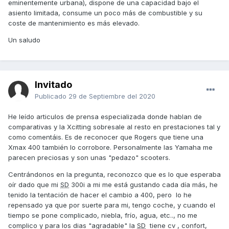
eminentemente urbana), dispone de una capacidad bajo el
aunque parezca que desarrolla una velocidad parecida, no
asiento limitada, consume un poco más de combustible y su
se trata de cuanto corre, si no como adquiere la velocidad
coste de mantenimiento es más elevado.
y como la mantiene.
Un saludo
Mi consejo si te gusta el modelo, por relación de
prestaciones/ precio es la Xciting 400S.
Un saludo
Invitado
Publicado
29 de Septiembre del 2020
He leído articulos de prensa especializada donde hablan de
comparativas y la Xcitting sobresale al resto en prestaciones tal y
como comentáis. Es de reconocer que Rogers que tiene una
Xmax 400 también lo corrobore. Personalmente las Yamaha me
parecen preciosas y son unas "pedazo" scooters.
Centrándonos en la pregunta, reconozco que es lo que esperaba
oír dado que mi
SD
300i a mi me está gustando cada día más, he
tenido la tentación de hacer el cambio a 400, pero lo he
repensado ya que por suerte para mi, tengo coche, y cuando el
tiempo se pone complicado, niebla, frío, agua, etc.., no me
complico y para los dias "agradable" la
SD
tiene cv , confort,