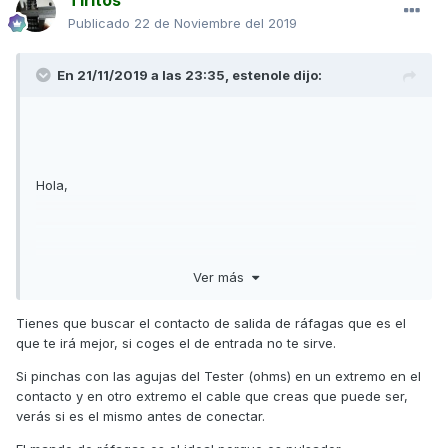
Tiritos
Publicado
22 de Noviembre del 2019
En 21/11/2019 a las 23:35,
estenole
dijo:
Hola,
Ver más
abro hilo específico para ir comentando avances e ir
dejando constancia del proceso, problemas y/o ideas.
Tienes que buscar el contacto de salida de ráfagas que es el
que te irá mejor, si coges el de entrada no te sirve.
Si pinchas con las agujas del Tester (ohms) en un extremo en el
contacto y en otro extremo el cable que creas que puede ser,
De momento lo que he visto, es que es difícil o peligroso al
verás si es el mismo antes de conectar.
menos para mí habilidad de soldadura hacerlo sobre el
mismo contacto.