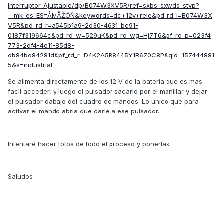
Interruptor-Ajustable/dp/B074W3XV5R/ref=sxbs_sxwds-stvp?
__mk_es_ES=ÅMÅŽÕÑ&keywords=dc+12v+rele&pd_rd_i=B074W3X
V5R&pd_rd_r=a545b1a9-2d30-4631-bc91-
0187f319664c&pd_rd_w=529uK&pd_rd_wg=Hj7T6&pf_rd_p=023f4
773-2df4-4e11-85d8-
db84be84281d&pf_rd_r=D4K2A5R8445Y1R670C8P&qid=157444881
5&s=industrial
Se alimenta directamente de los 12 V de la bateria que es mas
facil acceder, y luego el pulsador sacarlo por el manillar y dejar
el pulsador dabajo del cuadro de mandos .Lo unico que para
activar el mando abria que darle a ese pulsador.
Intentaré hacer fotos de todo el proceso y ponerlas.
Saludos