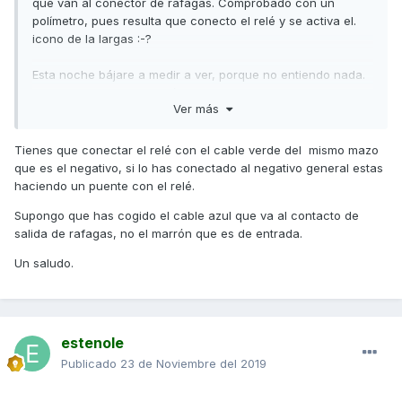
que van al conector de ráfagas. Comprobado con un
polímetro, pues resulta que conecto el relé y se activa el.
icono de la largas :-?
Esta noche bájare a medir a ver, porque no entiendo nada.
putad* adicional, me dejé ayer la moto encendida en el
Ver más
garaje y ahora me indica como 11.4v y no consigue
arrancar. Así que esta noche me toca desmontar el frontal y
ponerla a cargar.
Tienes que conectar el relé con el cable verde del mismo mazo
que es el negativo, si lo has conectado al negativo general estas
haciendo un puente con el relé.
Saludos
Supongo que has cogido el cable azul que va al contacto de
Javi
salida de rafagas, no el marrón que es de entrada.
Enviado desde mi ELE-L29 mediante Tapatalk
Un saludo.
estenole
Publicado
23 de Noviembre del 2019