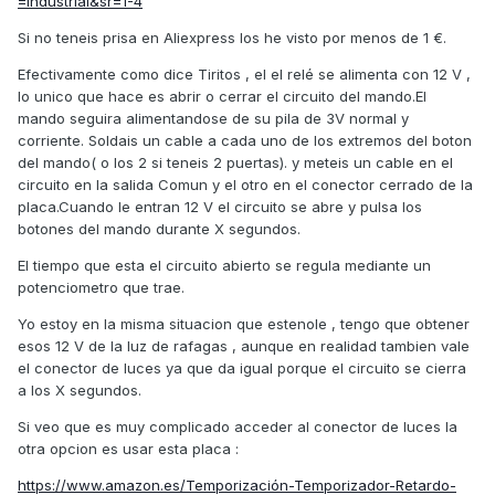
=industrial&sr=1-4
Si no teneis prisa en Aliexpress los he visto por menos de 1 €.
Efectivamente como dice Tiritos , el el relé se alimenta con 12 V ,
lo unico que hace es abrir o cerrar el circuito del mando.El
mando seguira alimentandose de su pila de 3V normal y
corriente. Soldais un cable a cada uno de los extremos del boton
del mando( o los 2 si teneis 2 puertas). y meteis un cable en el
circuito en la salida Comun y el otro en el conector cerrado de la
placa.Cuando le entran 12 V el circuito se abre y pulsa los
botones del mando durante X segundos.
El tiempo que esta el circuito abierto se regula mediante un
potenciometro que trae.
Yo estoy en la misma situacion que estenole , tengo que obtener
esos 12 V de la luz de rafagas , aunque en realidad tambien vale
el conector de luces ya que da igual porque el circuito se cierra
a los X segundos.
Si veo que es muy complicado acceder al conector de luces la
otra opcion es usar esta placa :
https://www.amazon.es/Temporización-Temporizador-Retardo-