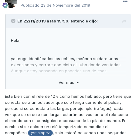
Publicado
23 de Noviembre del 2019
En 22/11/2019 a las 19:59,
estenole
dijo:
Hola,
ya tengo identificados los cables, mañana soldare unas
extensiones y cerrare con cinta el. tubo donde van todos.
Aunque estoy pensando en ponerles uno de esos
conectores vampiro que comentabais.
Ver más
A ver mañana, para no andar cortando o pelando todos los.
Está bien con el relé de 12 v como hemos hablado, pero tiene que
cables lo hice pinchandolos con un alfiler. El. mando la
conectarse a un pulsador que solo tenga corriente al pulsar,
tengo ha preparado con el relé de 12v, que es como lo
porque si se conecta a las largas por ejemplo (ráfagas), cada
llevaba en la daytona. En este caso creo que lo dejaré
vez que se circule con largas estarán activos tanto el relé como
debajo de la. placa central dle mando que hay el. hueco
el mando con el consiguiente consumo de la pila del mando. En
justo para acceder fácil y cambiar la batería.
cambio si se coloca un relé temporizado como dice el
compañero
, solo estará actuando unos segundos
@malopez