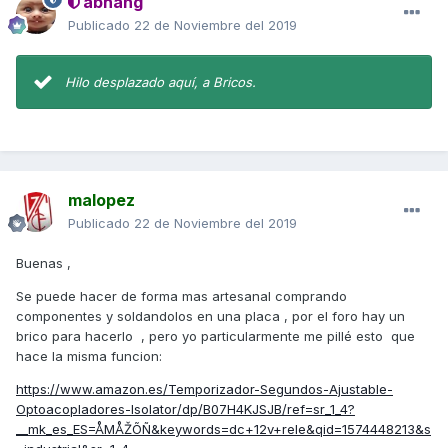
abhang
Publicado
22 de Noviembre del 2019
Hilo desplazado aquí, a Bricos.
malopez
Publicado
22 de Noviembre del 2019
Buenas ,
Se puede hacer de forma mas artesanal comprando
componentes y soldandolos en una placa , por el foro hay un
brico para hacerlo , pero yo particularmente me pillé esto que
hace la misma funcion:
https://www.amazon.es/Temporizador-Segundos-Ajustable-
Optoacopladores-Isolator/dp/B07H4KJSJB/ref=sr_1_4?
__mk_es_ES=ÅMÅŽÕÑ&keywords=dc+12v+rele&qid=1574448213&s