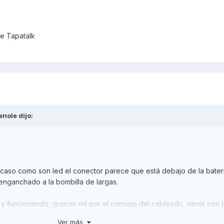
e Tapatalk
enole
dijo:
e caso como son led el conector parece que está debajo de la batería
 enganchado a la bombilla de largas.
 funcionando, gracias mil por el consejo del cableado, venía con l
 y con mi falta de conocimiento de electricidad pues bueno alguna 
Ver más