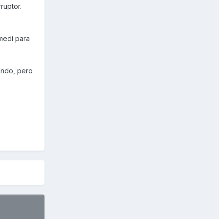
ruptor.
medí para
ando, pero