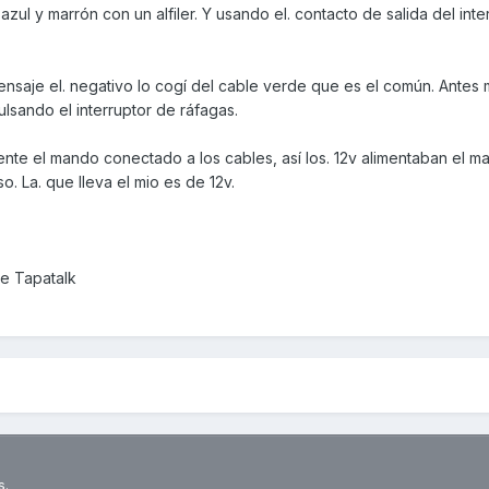
ul y marrón con un alfiler. Y usando el. contacto de salida del inter
saje el. negativo lo cogí del cable verde que es el común. Antes 
ulsando el interruptor de ráfagas.
ente el mando conectado a los cables, así los. 12v alimentaban el m
o. La. que lleva el mio es de 12v.
e Tapatalk
s.