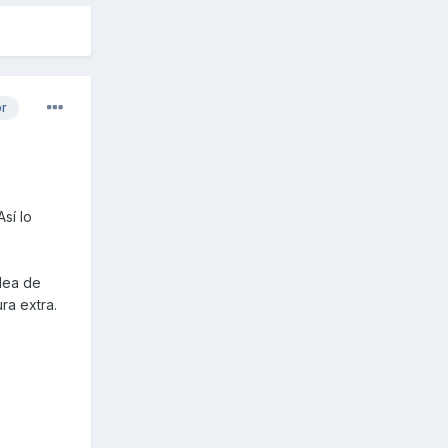
or
sí lo
idea de
ra extra.