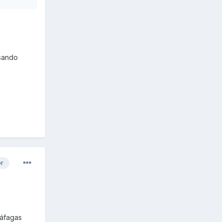
usando
or
ráfagas