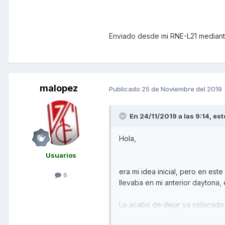
Enviado desde mi RNE-L21 mediant
malopez
Publicado
25 de Noviembre del 2019
En 24/11/2019 a las 9:14,
est
Hola,
Usuarios
era mi idea inicial, pero en est
6
llevaba en mi anterior daytona,
Lo acabo de dejar ya colocado y
de como lo tenía en la daytona