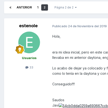
ANTERIOR
1
2
Página 2 de 2
estenole
Publicado
24 de Noviembre del 2019
Hola,
era mi idea inicial, pero en este c
llevaba en mi anterior daytona, en
Usuarios
33
Lo acabo de dejar ya colocado y fu
como lo tenía en la daytona y con 
Conseguido!!!!
Saudos
Javi