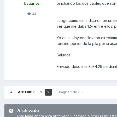
pinchando los dos cables que son az
Usuarios
33
Luego como me indicaron en un men
ver que me daba 12v entre ellos. p
Yo en la. daytona llevaba directam
termine poniendo la pila por si acas
Saludos
Enviado desde mi ELE-L29 mediant
ANTERIOR
1
2
Página 2 de 2
Archivado
Este tema ahora está archivado y cerrado a otras respuesta