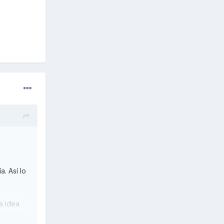
. Así lo
a idea
soldadura