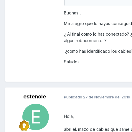
extra.
Buenas ,
Conseguido!!!!
Me alegro que lo hayas consegui
Saudos
¿ Al final como lo has conectado? 
Javi
algun robacorrientes?
¿como has identificado los cables
Enviado desde mi ELE-L29 medi
Saludos
estenole
Publicado
27 de Noviembre del 2019
Hola,
abri el. mazo de cables que same de