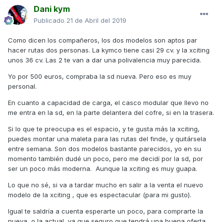
Dani kym
Publicado
21 de Abril del 2019
Como dicen los compañeros, los dos modelos son aptos par
hacer rutas dos personas. La kymco tiene casi 29 cv. y la xciting
unos 36 cv. Las 2 te van a dar una polivalencia muy parecida.
Yo por 500 euros, compraba la sd nueva. Pero eso es muy
personal.
En cuanto a capacidad de carga, el casco modular que llevo no
me entra en la sd, en la parte delantera del cofre, si en la trasera.
Si lo que te preocupa es el espacio, y te gusta más la xciting,
puedes montar una maleta para las rutas del finde, y quitársela
entre semana. Son dos modelos bastante parecidos, yo en su
momento también dudé un poco, pero me decidí por la sd, por
ser un poco más moderna. Aunque la xciting es muy guapa.
Lo que no sé, si va a tardar mucho en salir a la venta el nuevo
modelo de la xciting , que es espectacular (para mi gusto).
Igual te saldría a cuenta esperarte un poco, para comprarte la
nueva, o la actual, ya que seguro que tendrá una buena oferta