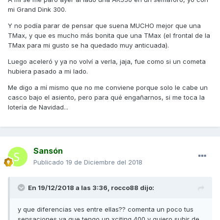
mi Grand Dink 300.
Y no podía parar de pensar que suena MUCHO mejor que una
TMax, y que es mucho más bonita que una TMax (el frontal de la
TMax para mi gusto se ha quedado muy anticuada).
Luego aceleró y ya no volví a verla, jaja, fue como si un cometa
hubiera pasado a mi lado.
Me digo a mí mismo que no me conviene porque solo le cabe un
casco bajo el asiento, pero para qué engañarnos, si me toca la
lotería de Navidad...
Sansón
Publicado
19 de Diciembre del 2018
En 19/12/2018 a las 3:36,
rocco88
dijo:
y que diferencias ves entre ellas?? comenta un poco tus
sensaciones ya que tengo un xciting 400 y quiero subir de