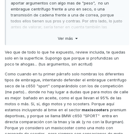
aportar argumentos con algo mas de "peso", no un
embrague centrífugo frente a uno en seco, o una
transmisión de cadena frente a una de correa, porque
todos ellos tienen sus pros y contras. Por otro lado, lo justo
antes de valorar, sería tener en cuenta también las
supuestas ventajas, no solo las supuestas desventajas del
Ver más
modelo en cuestión.
En cualquier caso, lo mas importante a la hora de hacer
Veo que de todo lo que he expuesto, review incluida, te quedas
una valoración que se ajuste lo mas posible a la realidad es
solo en la superficie. Supongo que porque si profundizas un
la
objetividad
. También es necesario el conocimiento
poco te ahogas... (tus argumentos, sin acritud)
evidentemente, pero la objetividad es lo mas importante.
Como cuando en tu primer párrafo solo nombras los diferentes
En tu comentario hay una frase sobre la BMW que es un
tipos de embrague, intentando defender el embrague centrifugo
ejemplo perfecto de lo que sería la falta de objetividad y
seco de la c650 "sport" comparándolo con los de competición
conocimiento? a la hora de realizar un análisis:
"Vamos...
(me parto)... donde no hay lugar a dudas que para motos de calle
que si te gustan las curvas no es tu moto."
es mejor bañado en aceite, como el que llevan el 95% de las
motos o más. Sí, sí, digo motos y no scooters. Porque aquí
Este comentario además de no tener nada que ver con la
estamos incluyendo al bmw en el sector
maxiscooters
premium
realidad denota dos cosas fundamentales, primera que
deportivas, y porque se llama BMW c650 "SPORT" entra en
nunca te has subido a una BMW C650 Sport (dicho sin
directa comparación con la tmax y la ak (y no con la Burgman).
acritud) y segunda que la review que pones de referencia
Porque yo considero un maxiscooter como una moto con
como apoyo a tus argumentos, o no la has leído completa,
carenado de scooter... pero siempre con sensaciones de moto