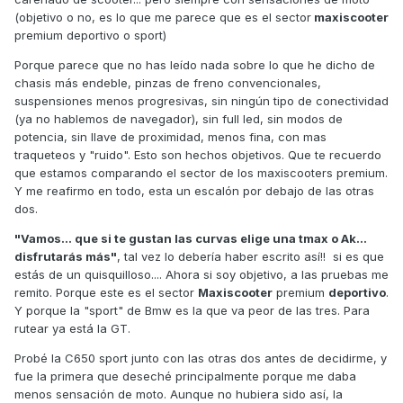
o solo tomas de ella lo que te interesa, ¿por qué lo digo?,
(objetivo o no, es lo que me parece que es el sector
maxiscooter
pues porque esto es lo que dice la review al respecto y
premium deportivo o sport)
sobre los
tres
scooters probados:
Porque parece que no has leído nada sobre lo que he dicho de
“
Sumado a un comportamiento impecable, hacen de ellos
chasis más endeble, pinzas de freno convencionales,
vehículos verdaderamente efectivos y divertidos en
suspensiones menos progresivas, sin ningún tipo de conectividad
cualquier carretera revirada, con buen asfalto, permitiendo
(ya no hablemos de navegador), sin full led, sin modos de
demostrar esa capacidad deportiva que se les ha querido
potencia, sin llave de proximidad, menos fina, con mas
dar.”
traqueteos y "ruido". Esto son hechos objetivos. Que te recuerdo
que estamos comparando el sector de los maxiscooters premium.
Dicho esto, al final lo que cuenta es lo que valoran los
Y me reafirmo en todo, esta un escalón por debajo de las otras
compradores y eso es así por mucho que tu o yo digamos u
dos.
opinemos. Cualquiera de estos tres modelos está
por encima de los 10.000€, el mas barato es el AK 550, pero
"Vamos... que si te gustan las curvas elige una tmax o Ak…
por poco, así que el comprador se va tener que dejar un
disfrutarás más"
, tal vez lo debería haber escrito así!! si es que
pastizal elija el que elija, por lo tanto mirará y re-mirará,
estás de un quisquilloso.... Ahora si soy objetivo, a las pruebas me
valorará y re-valorará todos los pros y contras, o si este o
remito. Porque este es el sector
Maxiscooter
premium
deportivo
.
aquel modelo está uno, dos, o media docena de pasos
Y porque la "sport" de Bmw es la que va peor de las tres. Para
delante o detrás.
rutear ya está la GT.
Luego y a modo de simple curiosidad, el que quiera puede
Probé la C650 sport junto con las otras dos antes de decidirme, y
comprobar la elección que mes a mes hacen los
fue la primera que deseché principalmente porque me daba
compradores de estos tres modelos, que al fabricante es lo
menos sensación de moto. Aunque no hubiera sido así, la
que de verdad le importa, además de ser un indicador