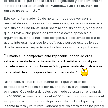
perfecto de lo que sería la falta de objetividad y conocimiento? a
la hora de realizar un análisis:
"Vamos... que si te gustan las
Saludos
curvas no es tu moto."
Este comentario además de no tener nada que ver con la
realidad denota dos cosas fundamentales, primera que nunca te
has subido a una BMW C650 Sport (dicho sin acritud) y segunda
que la review que pones de referencia como apoyo a tus
argumentos, o no la has leído completa, o solo tomas de ella lo
que te interesa, ¿por qué lo digo?, pues porque esto es lo que
dice la review al respecto y sobre los
tres
scooters probados:
“
Sumado a un comportamiento impecable, hacen de ellos
vehículos verdaderamente efectivos y divertidos en cualquier
carretera revirada, con buen asfalto, permitiendo demostrar esa
capacidad deportiva que se les ha querido dar.”
Dicho esto, al final lo que cuenta es lo que valoran los
compradores y eso es así por mucho que tu o yo digamos u
opinemos. Cualquiera de estos tres modelos está por encima de
los 10.000€, el mas barato es el AK 550, pero por poco, así que el
comprador se va tener que dejar un pastizal elija el que elija, por
lo tanto mirará y re-mirará, valorará y re-valorará todos los pros y