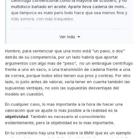
centrifugo convencional como la mayoría de scooters, y no
multidisco bañado en aceite. Aparte lleva cadena de moto...
que tampoco es malo pero todo hace que sea menos fina y
más sonora, con más traqueteo.
En la BMW las pinzas de freno son convencionales frente al
anclaje radial de las otras. Y el amortiguador trasero
Ver más
también es más simple.
Hombre, para sentenciar que una moto está "un paso, o dos"
Además está todo el tema de la conectividad en la ak y la
detrás de su competencia, por un lado habría que aportar
tmax, y nada en la BMW. O la llave de proximidad, que no
argumentos con algo mas de "peso", no un embrague centrífugo
tiene la BMW. Ni modos de conducción, ni full led.
frente a uno en seco, o una transmisión de cadena frente a una
El chasis también sufre cuando le aprietas en comparación
de correa, porque todos ellos tienen sus pros y contras. Por otro
a las otras dos y es más pesada. Vamos... que si te gustan
lado, lo justo antes de valorar, sería tener en cuenta también las
las curvas no es tu moto.
supuestas ventajas, no solo las supuestas desventajas del
modelo en cuestión.
https://www.google.com/amp/s/amp.formulamoto.es/compa
rativas/2018/01/11/bmw-c-650-sport-vs-kymco-ak-550-vs-
En cualquier caso, lo mas importante a la hora de hacer una
yamaha-tmax/20419.html
valoración que se ajuste lo mas posible a la realidad es la
objetividad
. También es necesario el conocimiento
Todo lo dicho está en esta comparativa muy bien explicado.
evidentemente, pero la objetividad es lo mas importante.
De la BMW si me quedaría con el flexcase por el tema de
En tu comentario hay una frase sobre la BMW que es un ejemplo
los cascos... Eso sí que es interesante.