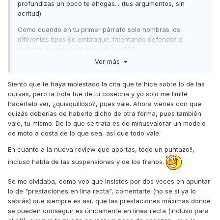
profundizas un poco te ahogas... (tus argumentos, sin
acritud)
Como cuando en tu primer párrafo solo nombras los
diferentes tipos de embrague, intentando defender el
embrague centrifugo seco de la c650
"sport"...............................................................................
Ver más
Siento que te haya molestado la cita que te hice sobre lo de las
curvas, pero la trola fue de tu cosecha y yo solo me limité
hacértelo ver, ¿quisquilloso?, pues vale. Ahora vienes con que
quizás deberías de haberlo dicho de otra forma, pues también
vale, tu mismo. De lo que se trata es de minusvalorar un modelo
de moto a costa de lo que sea, así que todo vale.
En cuanto a la nueva review que aportas, todo un puntazo!!,
incluso habla de las suspensiones y de los frenos.
Se me olvidaba, como veo que insistes por dos veces en apuntar
lo de "prestaciones en lína recta”, comentarte (no se si ya lo
sabrás) que siempre es así, que las prestaciones máximas donde
se pueden conseguir es únicamente en línea recta (incluso para