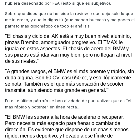
hubiera desechado por FEA (esto sí que es subjetivo).
inequívoco del "acierto" que tuvo (o dejó de tener) con su
producto.
Sobre que dices que no he leído la review o que cojo solo lo que
me interesa, y que lo digas tú (que manda huevos!) y me pones el
párrafo mas diplomático de todo el análisis...
"El chasis y ciclo del AK está a muy buen nivel: aluminio,
pinzas Brembo, amortiguador progresivo. El TMAX le
iguala en estos aspectos. El chasis de acero del BMW y
sus pinzas estándar van muy bien, pero no llegan al nivel
de sus rivales."
"A grandes rasgos, el BMW es el más potente y rápido, sin
duda alguna. Son 60 CV, casi 650 cc, y eso, lógicamente
se nota. También es el que más sensación de scooter
transmite, aún siendo más grande en general
."
En este último párrafo se han olvidado de puntualizar que es "el
mas rápido y potente" en línea recta...
"El BMW les supera a la hora de acelerar o recuperar.
Pero necesita más espacio para frenar o cambiar de
dirección. Es evidente que dispone de un chasis menos
rígido, menos deportivo, y llevado a ese límite de