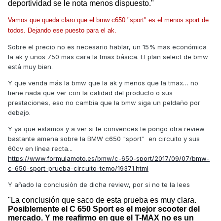
deportividad se le nota menos dispuesto."
Vamos que queda claro que el bmw c650 "sport" es el menos sport de
todos. Dejando ese puesto para el ak.
Sobre el precio no es necesario hablar, un 15% mas económica
la ak y unos 750 mas cara la tmax básica. El plan select de bmw
está muy bien.
Y que venda más la bmw que la ak y menos que la tmax… no
tiene nada que ver con la calidad del producto o sus
prestaciones, eso no cambia que la bmw siga un peldaño por
debajo.
Y ya que estamos y a ver si te convences te pongo otra review
bastante amena sobre la BMW c650 "sport" en circuito y sus
60cv en línea recta...
https://www.formulamoto.es/bmw/c-650-sport/2017/09/07/bmw-
c-650-sport-prueba-circuito-temo/19371.html
Y añado la conclusión de dicha review, por si no te la lees
"La conclusión que saco de esta prueba es muy clara.
Posiblemente el C 650 Sport es el mejor scooter del
mercado. Y me reafirmo en que el T-MAX no es un