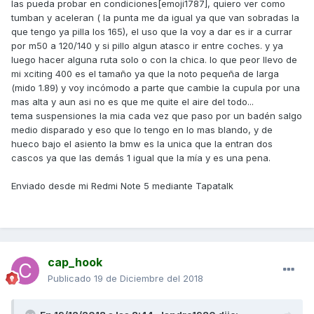
las pueda probar en condiciones[emoji1787], quiero ver como
tumban y aceleran ( la punta me da igual ya que van sobradas la
que tengo ya pilla los 165), el uso que la voy a dar es ir a currar
por m50 a 120/140 y si pillo algun atasco ir entre coches. y ya
luego hacer alguna ruta solo o con la chica. lo que peor llevo de
mi xciting 400 es el tamaño ya que la noto pequeña de larga
(mido 1.89) y voy incómodo a parte que cambie la cupula por una
mas alta y aun asi no es que me quite el aire del todo...
tema suspensiones la mia cada vez que paso por un badén salgo
medio disparado y eso que lo tengo en lo mas blando, y de
hueco bajo el asiento la bmw es la unica que la entran dos
cascos ya que las demás 1 igual que la mía y es una pena.
Enviado desde mi Redmi Note 5 mediante Tapatalk
cap_hook
Publicado
19 de Diciembre del 2018