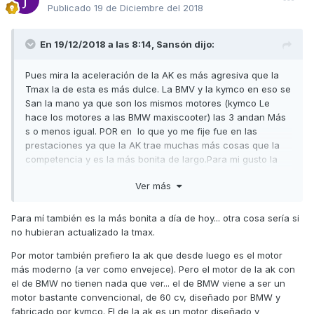
Publicado
19 de Diciembre del 2018
En 19/12/2018 a las 8:14,
Sansón
dijo:
Pues mira la aceleración de la AK es más agresiva que la
Tmax la de esta es más dulce. La BMV y la kymco en eso se
San la mano ya que son los mismos motores (kymco Le
hace los motores a las BMW maxiscooter) las 3 andan Más
s o menos igual. POR en lo que yo me fije fue en las
prestaciones ya que la AK trae muchas más cosas que la
competencia y es la más bonita de largo.Para mi gusto la
BMW 650 sport es una caja de zapatos!(cuadrada y sin
Ver más
formas) la veo muy poco deportiva. La Tmax la veo con
líneas poco agresivas me gusta más el modelo anterior. Las
3 tienes el mismo maletero(una caca).El cuadro de la AK
Para mí también es la más bonita a día de hoy... otra cosa sería si
también es el más BONITO, es decir que en general para mí
no hubieran actualizado la tmax.
la mejor es la AK,pero para gustos...
Por motor también prefiero la ak que desde luego es el motor
más moderno (a ver como envejece). Pero el motor de la ak con
el de BMW no tienen nada que ver... el de BMW viene a ser un
motor bastante convencional, de 60 cv, diseñado por BMW y
fabricado por kymco. El de la ak es un motor diseñado y