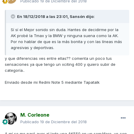
Publicado
19 de Diciembre del 2018
En 18/12/2018 a las 23:01,
Sansón
dijo:
Sí sí el Mejor sonido sin duda. Hantes de decidirme por la
AK probé la Tmax y la BMW y ninguna suena como la AK.
Por no hablar de que es la más bonita y con las líneas más
agresivas y deportivas.
y que diferencias ves entre ellas?? comenta un poco tus
sensaciones ya que tengo un xciting 400 y quiero subir de
categoría..
Enviado desde mi Redmi Note 5 mediante Tapatalk
M. Corleone
Publicado
19 de Diciembre del 2018
A mí se me paró ayer al lado una AK550 en un semáforo, yo con