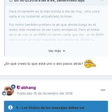
En 19/12/2018 a las 8:44,
Jandro1980
dijo:
Para mí también es la más bonita a día de hoy... otra cosa
sería si no hubieran actualizado la tmax.
Por motor también prefiero la ak que desde luego es el
motor más moderno (a ver como envejece). Pero el motor
de la ak con el de BMW no tienen nada que ver... el de BMW
viene a ser un motor bastante convencional, de 60 cv,
diseñado por BMW y fabricado por kymco. El de la ak es un
motor diseñado y fabricado por Kymco, de 54 cv con
Ver más
bastantes patentes nuevas incluidas en él, como el bloque
motor y transmisión separados... y más cosas.
La BMW
¿En qué crees tú que está uno o dos pasos atrás?
podríamos decir que está un paso atrás (o dos) respecto
a la tmax y ak
Saludos!
abhang
Publicado
19 de Diciembre del 2018
5.- Los títulos de los mensajes deben ser