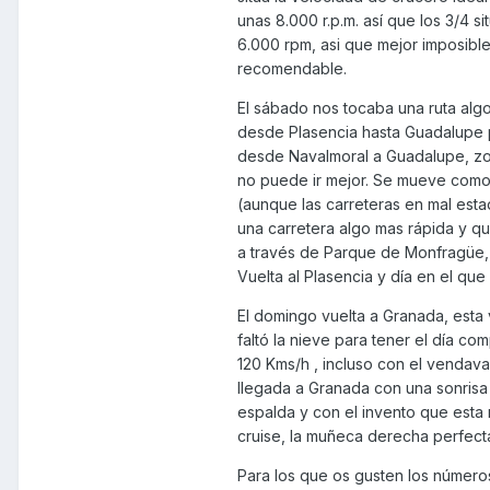
unas 8.000 r.p.m. así que los 3/4 si
6.000 rpm, asi que mejor imposible
recomendable.
El sábado nos tocaba una ruta alg
desde Plasencia hasta Guadalupe 
desde Navalmoral a Guadalupe, zon
no puede ir mejor. Se mueve como
(aunque las carreteras en mal esta
una carretera algo mas rápida y q
a través de Parque de Monfragüe, c
Vuelta al Plasencia y día en el q
El domingo vuelta a Granada, esta v
faltó la nieve para tener el día co
120 Kms/h , incluso con el vendava
llegada a Granada con una sonrisa d
espalda y con el invento que esta
cruise, la muñeca derecha perfect
Para los que os gusten los números