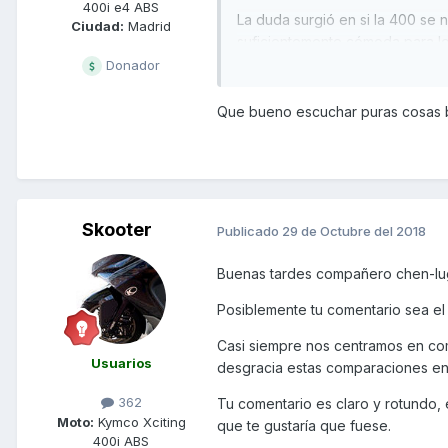
400i e4 ABS
La duda surgió en si la 400 se n
Ciudad:
Madrid
suficientemente cómoda para los
debajo del asiento y el top cas
Donador
normales, supongo, después de
Que bueno escuchar puras cosas bu
Y todas esas dudas quedaron d
ella.
Este post va dedicado a todos l
claro: la Xciting 400i va de autént
Skooter
Publicado
29 de Octubre del 2018
El viernes salimos por la mañan
como fuese. Así que tocó autoví
Buenas tardes compañero chen-l
pasajero y hueco de asiento y 
regla no escrita que sitúa la v
Posiblemente tu comentario sea el
En este caso, la 400 corta a una
Casi siempre nos centramos en com
Km/h la moto circula entre 5.00
Usuarios
desgracia estas comparaciones en 
tranquila por Plasencia, zona 
362
Tu comentario es claro y rotundo, 
El sábado nos tocaba una ruta 
Moto:
Kymco Xciting
que te gustaría que fuese.
desde Plasencia hasta Guadalu
400i ABS