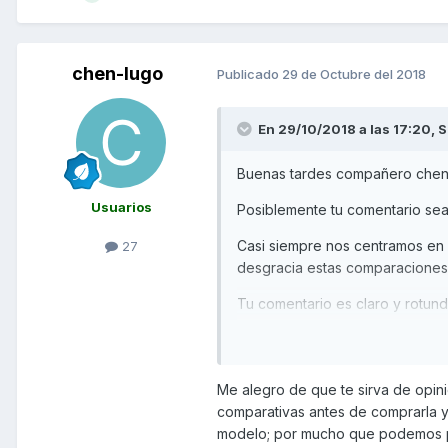
para viajar. Ahora, esperar que
Saludos a tod@s.
chen-lugo
Publicado
29 de Octubre del 2018
En 29/10/2018 a las 17:20,
S
Buenas tardes compañero che
Usuarios
Posiblemente tu comentario sea
Casi siempre nos centramos en 
27
desgracia estas comparaciones 
Tu comentario es claro y rotund
o lo que te gustaría que fuese.
Si yo me estuviera pensando si
aclararía más dudas que cien c
Me alegro de que te sirva de opinió
comparativas antes de comprarla y
Me alegro por tu acierto y que 
modelo; por mucho que podemos pr