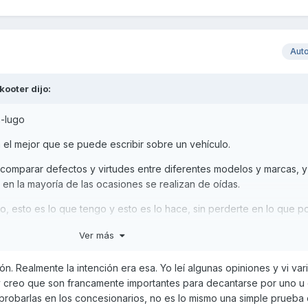
 dure muchos kilómetros.
Aut
kooter
dijo:
n-lugo
 el mejor que se puede escribir sobre un vehículo.
comparar defectos y virtudes entre diferentes modelos y marcas, y
en la mayoría de las ocasiones se realizan de oídas.
o, esto es lo que tengo y esto es lo hace, sin perderte en lo que po
Ver más
 comprarme una Xciting (que ya la tengo), un comentario como el t
omparativas sesudas.
n. Realmente la intención era esa. Yo leí algunas opiniones y vi var
 creo que son francamente importantes para decantarse por uno u 
la disfrutes muchos años.
obarlas en los concesionarios, no es lo mismo una simple prueba 