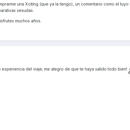
 Guadalupe, zona preciosa y un buen puñado de curvas y buen asf
mprarme una Xciting (que ya la tengo), un comentario como el tuyo
mejor. Se mueve como una moto mas que como un scooter, las suspe
arativas sesudas.
reteras en mal estado no le van muy bien) y de frenos va sobrada
rretera algo mas rápida y que nos deja muy buen sabor de boca. La 
disfrutes muchos años.
 través de Parque de Monfragüe, carretera estrecha aunque bien 
. Vuelta al Plasencia y día en el que la Kymco nos demostró que real
ra.
a vez por Sevilla; 600 kms de autovía, viento, lluvia e incluso grani
 día completo. Y de nuevo la Xciting se comportó a las mil maravillas
con el vendaval que teníamos los mantiene sin ningún problema (111
anada con una sonrisa de oreja a oreja. Muy poco cansancio, ni mole
 experiencia del viaje; me alegro de que te haya salido todo bien!
 con el invento que esta mañana puse en un post de accesorios del "c
eca derecha perfecta.
os como a mi, al final 1.491,6 Kms, 70,5 litros (4,72 L/100 Kms de m
e todo la velocidad mantenida, con la carga que llevaba la moto y d
o racheado del viaje de vuelta.
s más lo agradecería, pero cuando tenía la Yamaha con 98 quería que 
 gustado que tuviese 130, supongo que todos queremos un poco má
alidad me dice que la Xciting 400 para mi va de sobra en el día a 