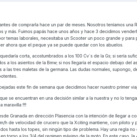
 antes de comprarla hace un par de meses. Nosotros teníamos una 
mos y más. Fuimos papás hace unos años y hace 3 decidimos vender
por temas laborales, necesitaba un Scooter un poco grande y para p
jer ahora que el peque ya se puede quedar con los abuelos.
 quedaría corta, acostumbrados a los 100 Cv´s de la Gs; si sería suf
 a los asientos de la Bmw; si nos llegaría el espacio debajo del as
s a las tres maletas de la germana. Las dudas normales, supongo, 
otentes.
jadas este fin de semana que decidimos hacer nuestro primer viaje
que se encuentran en una decisión similar a la nuestra y no lo teng
 maravilla !!!!
desde Granada en dirección Plasencia con la intención de llegar a 
Km/h de velocidad de crucero que la Xciting mantiene, con piloto y 
os hasta los topes, sin ningún tipo de problema. Hay una regla no 
l en torno a los 3/4 del regimen máximo de la moto. En este caso, la