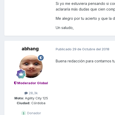
autonómica desde Navalmoral a
Si yo me estuviera pensando si co
probar la 400. Y no puede ir 
aclararía más dudas que cien comp
aguantan mucho (aunque las car
Guadalupe a Trujillo por una ca
Me alegro por tu acierto y que la 
después de comer a Plasencia a
Un saludo,
y vistas fantásticas del parque
habíamos acertado con la comp
El domingo vuelta a Granada, est
abhang
Publicado
29 de Octubre del 2018
nos faltó la nieve para tener el
crucero de 120 Kms/h , incluso 
según el G.P.S.) y llegada a Gr
Buena redacción para contarnos tu
el cuello, ni cul* ni espalda y
velocidad" omni-cruise, la muñ
Para los que os gusten los númer
Moderador Global
que para mi es fantástica, sobr
pasajeros y sobre todo el vient
28,3k
Moto:
Agility City 125
Al final, si tuviese 15 caballo
Ciudad:
Córdoba
120 y la Gs con 100 me habría
tengamos lo que tengamos. La re
Donador