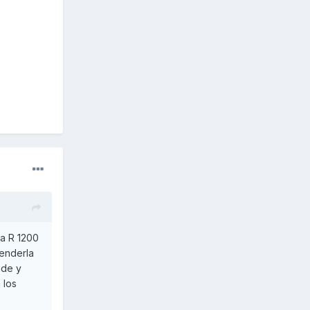
na R 1200
enderla
nde y
 los