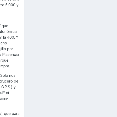
ntre 5.000 y
í que
autonómica
 la 400. Y
ucho
illo por
a Plasencia
arque.
ompra.
. Solo nos
 crucero de
 G.P.S.) y
ul* ni
omni-
ia) que para