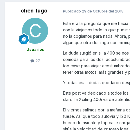
chen-lugo
Publicado
29 de Octubre del 2018
Esta era la pregunta qué me hacía
con la viajamos todo lo que pudi
no la cogíamos para nada. Ahora, 
algún que otro domingo con mi mu
Usuarios
La duda surgió en si la 400 se nos
cómoda para los dos, acostumbrados
27
top case para viajar acostumbrado
tener otras motos más grandes y p
Y todas esas dudas quedaron despe
Este post va dedicado a todos los 
claro: la Xciting 400i va de auténtica
El viernes salimos por la mañana 
fuese. Así que tocó autovía y 120 
hueco de asiento y top case cargad
sitúa la velocidad de crucero idea