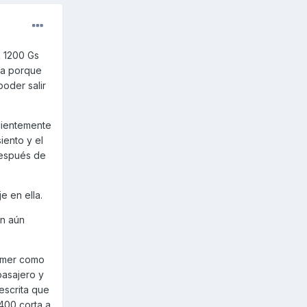
R 1200 Gs
la porque
oder salir
icientemente
iento y el
después de
 en ella.
an aún
comer como
pasajero y
escrita que
 400 corta a