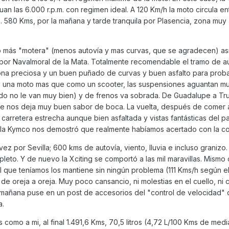
tuan las 6.000 r.p.m. con regimen ideal. A 120 Km/h la moto circula e
. 580 Kms, por la mañana y tarde tranquila por Plasencia, zona muy
o más "motera" (menos autovía y mas curvas, que se agradecen) as
por Navalmoral de la Mata. Totalmente recomendable el tramo de 
a preciosa y un buen puñado de curvas y buen asfalto para probar
 una moto mas que como un scooter, las suspensiones aguantan m
do no le van muy bien) y de frenos va sobrada. De Guadalupe a Truj
ue nos deja muy buen sabor de boca. La vuelta, después de comer 
arretera estrecha aunque bien asfaltada y vistas fantásticas del p
ue la Kymco nos demostró que realmente habíamos acertado con la c
ez por Sevilla; 600 kms de autovía, viento, lluvia e incluso granizo
mpleto. Y de nuevo la Xciting se comportó a las mil maravillas. Mismo
l que teníamos los mantiene sin ningún problema (111 Kms/h según el
e oreja a oreja. Muy poco cansancio, ni molestias en el cuello, ni c
 mañana puse en un post de accesorios del "control de velocidad" 
a.
 como a mi, al final 1.491,6 Kms, 70,5 litros (4,72 L/100 Kms de med