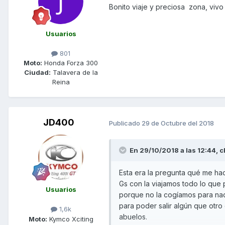
Bonito viaje y preciosa zona, viv
Usuarios
801
Moto:
Honda Forza 300
Ciudad:
Talavera de la
Reina
JD400
Publicado
29 de Octubre del 2018
En 29/10/2018 a las 12:44,
c
Esta era la pregunta qué me ha
Gs con la viajamos todo lo que
Usuarios
porque no la cogíamos para nad
para poder salir algún que otr
1,6k
abuelos.
Moto:
Kymco Xciting