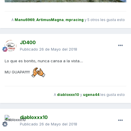
A
Manu6969
,
ArtimusMagna
,
mpracing
y
5 otros
les gusta esto
JD400
Publicado
26 de Mayo del 2018
Lo que es bonito, nunca cansa a la vista....
MU GUAPA!!!!!!
A
diabloxxx10
y
ugena44
les gusta esto
diabloxxx10
Publicado
26 de Mayo del 2018