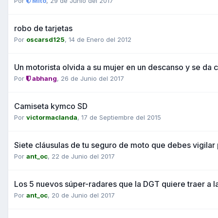
Por
Mito
,
29 de Junio del 2017
robo de tarjetas
Por
oscarsd125
,
14 de Enero del 2012
Un motorista olvida a su mujer en un descanso y se da
Por
abhang
,
26 de Junio del 2017
Camiseta kymco SD
Por
victormaclanda
,
17 de Septiembre del 2015
Siete cláusulas de tu seguro de moto que debes vigilar 
Por
ant_oc
,
22 de Junio del 2017
Los 5 nuevos súper-radares que la DGT quiere traer a l
Por
ant_oc
,
20 de Junio del 2017