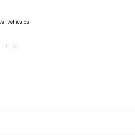
icar vehículos
1
2