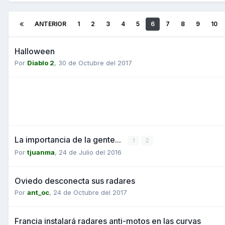
ANTERIOR
1
2
3
4
5
6
7
8
9
10
Halloween
Por
Diablo 2
,
30 de Octubre del 2017
La importancia de la gente...
1
2
Por
tjuanma
,
24 de Julio del 2016
Oviedo desconecta sus radares
Por
ant_oc
,
24 de Octubre del 2017
Francia instalará radares anti-motos en las curvas