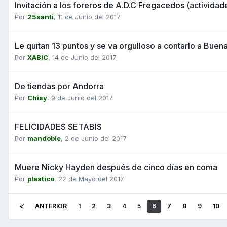
Invitación a los foreros de A.D.C Fregacedos (activida
Por
25santi
,
11 de Junio del 2017
Le quitan 13 puntos y se va orgulloso a contarlo a Buen
Por
XABIC
,
14 de Junio del 2017
De tiendas por Andorra
Por
Chisy
,
9 de Junio del 2017
FELICIDADES SETABIS
Por
mandoble
,
2 de Junio del 2017
Muere Nicky Hayden después de cinco días en coma
Por
plastico
,
22 de Mayo del 2017
ANTERIOR
1
2
3
4
5
6
7
8
9
10