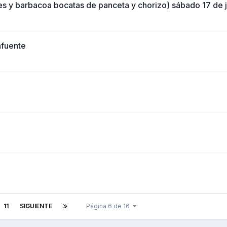
des y barbacoa bocatas de panceta y chorizo) sábado 17 de 
afuente
11
SIGUIENTE
Página 6 de 16