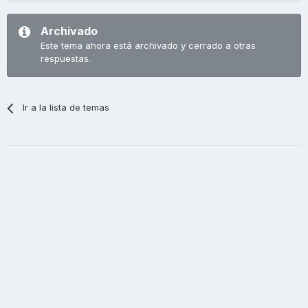
Archivado
Este tema ahora está archivado y cerrado a otras
respuestas.
Ir a la lista de temas