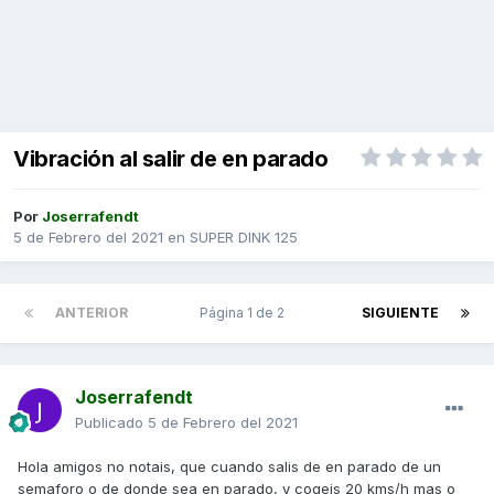
Vibración al salir de en parado
Por
Joserrafendt
5 de Febrero del 2021
en
SUPER DINK 125
ANTERIOR
Página 1 de 2
SIGUIENTE
Joserrafendt
Publicado
5 de Febrero del 2021
Hola amigos no notais, que cuando salis de en parado de un
semaforo o de donde sea en parado, y cogeis 20 kms/h mas o