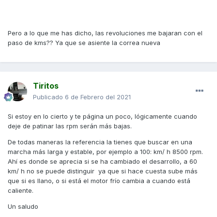
Pero a lo que me has dicho, las revoluciones me bajaran con el
paso de kms?? Ya que se asiente la correa nueva
Tiritos
Publicado
6 de Febrero del 2021
Si estoy en lo cierto y te página un poco, lógicamente cuando
deje de patinar las rpm serán más bajas.
De todas maneras la referencia la tienes que buscar en una
marcha más larga y estable, por ejemplo a 100: km/ h 8500 rpm.
Ahí es donde se aprecia si se ha cambiado el desarrollo, a 60
km/ h no se puede distinguir ya que si hace cuesta sube más
que si es llano, o si está el motor frío cambia a cuando está
caliente.
Un saludo