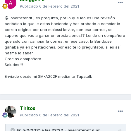
Publicado
6 de Febrero del 2021
@Joserrafendt , es pregunta, por lo que leo es una revisión
periódica lo que le estas haciendo y has probado a cambiar la
correa original por una malossi kevlar, con esa correa , se
supone que vas a ganar en prestaciones?? Leí de un compañero
que solo con cambiar la correa, en ese caso, la Bando,se
ganaba ya en prestaciones, por eso te lo preguntaba, si es así
hazme lo saber.
Gracias compañero
Saludos !!!
Enviado desde mi SM-A202F mediante Tapatalk
Tiritos
Publicado
6 de Febrero del 2021
En 5/2/2021 a las 22:22,
Joserrafendt
dijo: