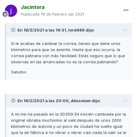
Jacintora
Publicado
18 de Febrero del 2021
En 18/2/2021 a las 19:31,
lord486
dijo:
Si le acabas de cambiar la correa, tienes que darle unos
kilómetros para que se asiente. Hasta que eso ocurra, la
correa patinara con más facilidad. Estás seguro que lo que
observas en las arrancadas no es la correa patinando?
Saludos
En 18/2/2021 a las 20:00,
Abssolom
dijo:
A mí me ha pasado en la SD350I E4 lrecién cambiada por la
original vibraba muchísimo al salir,después de unos 2000
kilómetros de autovia y un poco de ciudad ha vuelto igual
que la de fábrica a no vibrar o vibrar casi nada la salir se le