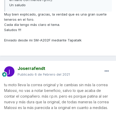
Un saludo
Muy bien explicado, gracias, la verdad que es una gran suerte
teneros en el foro.
Cada día tengo más claro el tema.
Saludos !!!!
Enviado desde mi SM-A202F mediante Tapatalk
Joserrafendt
Publicado
6 de Febrero del 2021
tu moto lleva la correa original y le cambias sin más la correa
Malossi, no vas a notar beneficio, salvo lo que acaba de
contar el compañero. más r.p.m. pero es porque patina al ser
nueva y más dura que la original, de todas maneras la correa
Malossi es la más parecida a la original en cuanto a medidas.