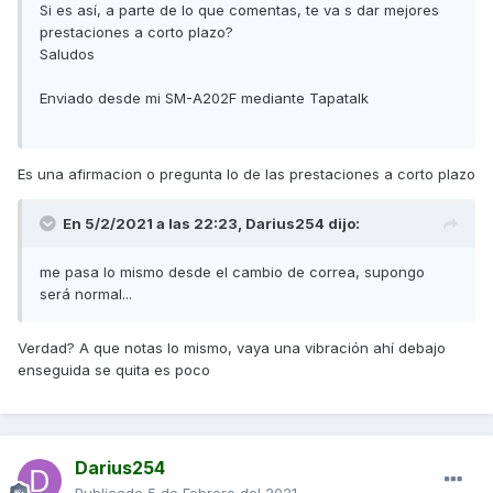
Si es así, a parte de lo que comentas, te va s dar mejores
prestaciones a corto plazo?
Saludos
Enviado desde mi SM-A202F mediante Tapatalk
Es una afirmacion o pregunta lo de las prestaciones a corto plazo
En 5/2/2021 a las 22:23,
Darius254
dijo:
me pasa lo mismo desde el cambio de correa, supongo
será normal...
Verdad? A que notas lo mismo, vaya una vibración ahí debajo
enseguida se quita es poco
Darius254