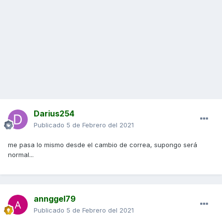
Darius254
Publicado
5 de Febrero del 2021
me pasa lo mismo desde el cambio de correa, supongo será
normal...
annggel79
Publicado
5 de Febrero del 2021