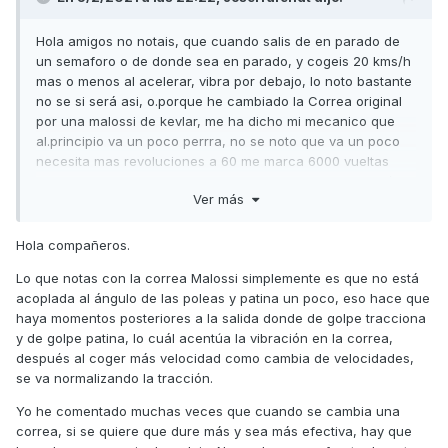
Hola amigos no notais, que cuando salis de en parado de
un semaforo o de donde sea en parado, y cogeis 20 kms/h
mas o menos al acelerar, vibra por debajo, lo noto bastante
no se si será asi, o.porque he cambiado la Correa original
por una malossi de kevlar, me ha dicho mi mecanico que
al.principio va un poco perrra, no se noto que va un poco
necesita mas revoluciones a 60 me marca 6000 vueltas
antes de cambiar la correa eran 5000 o asi, y la vibración
Ver más
esa no la notaba tanto, no sé
Hola compañeros.
Lo que notas con la correa Malossi simplemente es que no está
acoplada al ángulo de las poleas y patina un poco, eso hace que
haya momentos posteriores a la salida donde de golpe tracciona
y de golpe patina, lo cuál acentúa la vibración en la correa,
después al coger más velocidad como cambia de velocidades,
se va normalizando la tracción.
Yo he comentado muchas veces que cuando se cambia una
correa, si se quiere que dure más y sea más efectiva, hay que