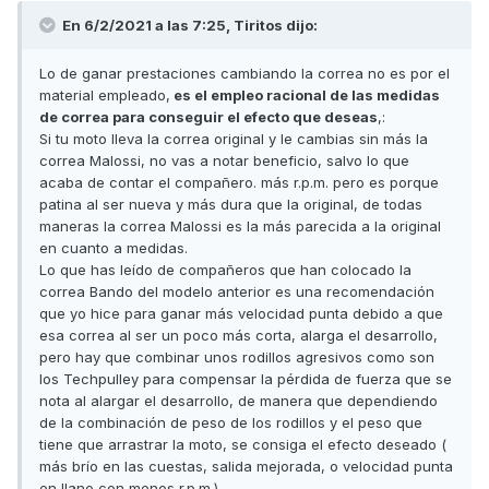
En 6/2/2021 a las 7:25,
Tiritos
dijo:
Lo de ganar prestaciones cambiando la correa no es por el
material empleado,
es el empleo racional de las medidas
de correa para conseguir el efecto que deseas
,:
Si tu moto lleva la correa original y le cambias sin más la
correa Malossi, no vas a notar beneficio, salvo lo que
acaba de contar el compañero. más r.p.m. pero es porque
patina al ser nueva y más dura que la original, de todas
maneras la correa Malossi es la más parecida a la original
en cuanto a medidas.
Lo que has leído de compañeros que han colocado la
correa Bando del modelo anterior es una recomendación
que yo hice para ganar más velocidad punta debido a que
esa correa al ser un poco más corta, alarga el desarrollo,
pero hay que combinar unos rodillos agresivos como son
los Techpulley para compensar la pérdida de fuerza que se
nota al alargar el desarrollo, de manera que dependiendo
de la combinación de peso de los rodillos y el peso que
tiene que arrastrar la moto, se consiga el efecto deseado (
más brío en las cuestas, salida mejorada, o velocidad punta
en llano con menos r.p.m.).