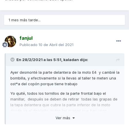
1 mes más tarde...
fanjul
Publicado
10 de Abril del 2021
En 28/2/2021 a las 5:51,
kaladan
dijo:
Ayer desmonté la parte delantera de la moto E4 y cambié la
bombilla, y efectivamente si la llevas al taller te meten una
ost*a del copón porque tiene trabajo
Yo quité, todos los tornillos de la parte frontal bajo el
manillar, después se deben de retirar todas las grapas de
la tapa delantera que cubre la parte inferior de la moto
donde va el depósito, todas las grapas que hay unas
cuantas , un montón guardarlas bien que yo perdí una,
Ver más
debajo de la moto hay un par de ellas que no se ven,
también quitar, y el embellecedor frontal del color de la