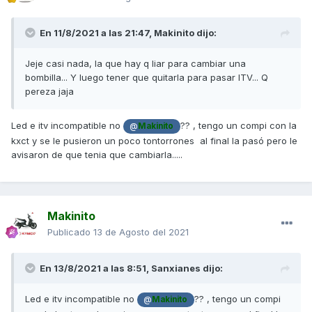
En 11/8/2021 a las 21:47,
Makinito
dijo:
Jeje casi nada, la que hay q liar para cambiar una
bombilla... Y luego tener que quitarla para pasar ITV... Q
pereza jaja
Led e itv incompatible no
?? , tengo un compi con la
@
Makinito
kxct y se le pusieron un poco tontorrones al final la pasó pero le
avisaron de que tenia que cambiarla.....
Makinito
Publicado
13 de Agosto del 2021
En 13/8/2021 a las 8:51,
Sanxianes
dijo:
Led e itv incompatible no
?? , tengo un compi
@
Makinito