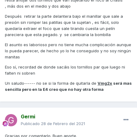
resta aflojar dos tornillos que van sujetando el foco al chasis
, más dos en el medio y dos abajo
Después retirar la parte delantera bajo el manillar que sale a
presión sin romper las patillas que la sujetan , es fácil, solo
quedaría extraer el foco que sale tirando cuesta un pelín
pareciera que esta pegado. y se cambiaria la bombilla
El asunto es laborioso pero no tiene mucha complicación aunque
lo pueda parecer, de hecho yo lo he conseguido y no soy ningún
manitas
Eso sí, recordad de donde sacáis los tornillos par que luego ni
falten ni sobren
Un saludo------ no se si la forma de quitarla de
Vmg2x
será mas
sencilla pero en la E4 creo que no hay otra forma
Germi
Publicado
28 de Febrero del 2021
Gracias por comentarlo. Buen aporte.