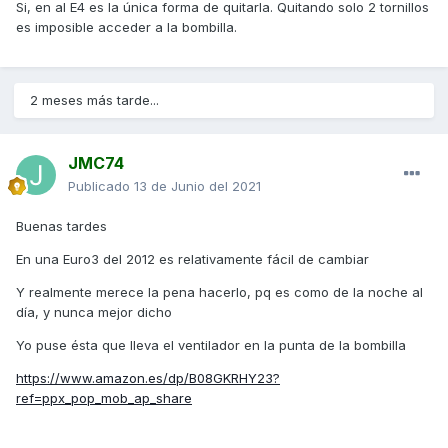
Si, en al E4 es la única forma de quitarla. Quitando solo 2 tornillos
moto que rodea el faro, que tiene dos tornillos bajo el
es imposible acceder a la bombilla.
manillar en la parte superior del embellecedor ,uno a cada
lado del embellecedor, y dos grapas debajo, una vez
quitado solo resta aflojar dos tornillos que van sujetando el
foco al chasis , más dos en el medio y dos abajo
2 meses más tarde...
Después retirar la parte delantera bajo el manillar que sale
a presión sin romper las patillas que la sujetan , es fácil,
JMC74
solo quedaría extraer el foco que sale tirando cuesta un
Publicado
13 de Junio del 2021
pelín pareciera que esta pegado. y se cambiaria la bombilla
El asunto es laborioso pero no tiene mucha complicación
Buenas tardes
aunque lo pueda parecer, de hecho yo lo he conseguido y
En una Euro3 del 2012 es relativamente fácil de cambiar
no soy ningún manitas
Y realmente merece la pena hacerlo, pq es como de la noche al
Eso sí, recordad de donde sacáis los tornillos par que luego
día, y nunca mejor dicho
ni falten ni sobren
Yo puse ésta que lleva el ventilador en la punta de la bombilla
Un saludo------ no se si la forma de quitarla
de
Vmg2x
será mas sencilla pero en la E4 creo que no
https://www.amazon.es/dp/B08GKRHY23?
hay otra forma
ref=ppx_pop_mob_ap_share