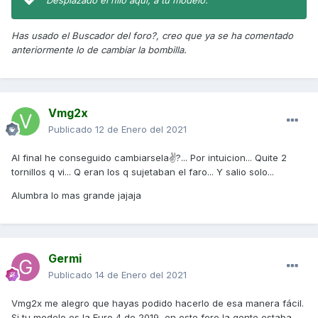
Desplazado el hilo aqui, a tu modelo.
Has usado el Buscador del foro?, creo que ya se ha comentado
anteriormente lo de cambiar la bombilla.
Vmg2x
Publicado
12 de Enero del 2021
Al final he conseguido cambiarsela✌?... Por intuicion... Quite 2
tornillos q vi... Q eran los q sujetaban el faro... Y salio solo...
Alumbra lo mas grande jajaja
Germi
Publicado
14 de Enero del 2021
Vmg2x me alegro que hayas podido hacerlo de esa manera fácil.
Si tu modelo es la Euro 4 de 2019, en este foro la gente estaba